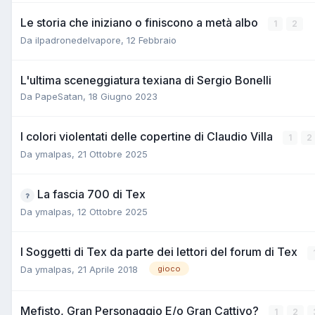
Le storia che iniziano o finiscono a metà albo
1
2
Da
ilpadronedelvapore
,
12 Febbraio
L'ultima sceneggiatura texiana di Sergio Bonelli
Da
PapeSatan
,
18 Giugno 2023
I colori violentati delle copertine di Claudio Villa
1
2
Da
ymalpas
,
21 Ottobre 2025
La fascia 700 di Tex
Da
ymalpas
,
12 Ottobre 2025
I Soggetti di Tex da parte dei lettori del forum di Tex
Da
ymalpas
,
21 Aprile 2018
gioco
Mefisto, Gran Personaggio E/o Gran Cattivo?
1
2