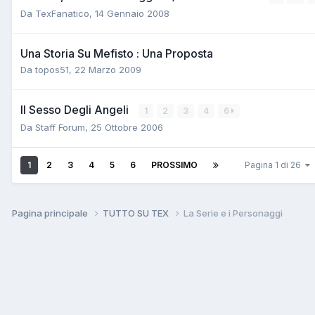
Da
TexFanatico
,
14 Gennaio 2008
Una Storia Su Mefisto : Una Proposta
Da
topos51
,
22 Marzo 2009
Il Sesso Degli Angeli
1
2
3
4
6
Da
Staff Forum
,
25 Ottobre 2006
1
2
3
4
5
6
PROSSIMO
Pagina 1 di 26
Pagina principale
TUTTO SU TEX
La Serie e i Personaggi