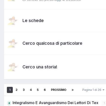
Le schede
Cerco qualcosa di particolare
Cerco una storia!
1
2
3
4
5
6
PROSSIMO
Pagina 1 di 26
Integralismo E Avanguardismo Dei Lettori Di Tex
1