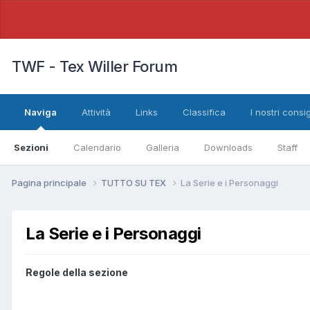
TWF - Tex Willer Forum
Naviga
Attività
Links
Classifica
I nostri consig
Sezioni
Calendario
Galleria
Downloads
Staff
Pagina principale
TUTTO SU TEX
La Serie e i Personaggi
La Serie e i Personaggi
Regole della sezione