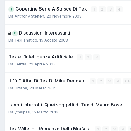
Copertine Serie A Strisce Di Tex
1
2
3
4
Da
Anthony Steffen
,
20 Novembre 2008
Discussioni Interessanti
Da
TexFanatico
,
15 Agosto 2008
Tex e l'Intelligenza Artificiale
1
2
3
Da
Letizia
,
22 Aprile 2023
Il "fu" Albo Di Tex Di Mike Deodato
1
2
3
4
6
Da
Ulzana
,
24 Marzo 2015
Lavori interrotti. Quei soggetti di Tex di Mauro Boselli...
Da
ymalpas
,
15 Marzo 2016
Tex Willer - Il Romanzo Della Mia Vita
1
2
3
4