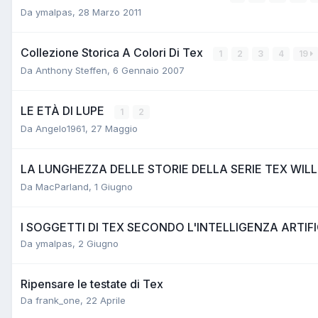
Da
ymalpas
,
28 Marzo 2011
Collezione Storica A Colori Di Tex
1
2
3
4
19
Da
Anthony Steffen
,
6 Gennaio 2007
LE ETÀ DI LUPE
1
2
Da
Angelo1961
,
27 Maggio
LA LUNGHEZZA DELLE STORIE DELLA SERIE TEX WIL
Da
MacParland
,
1 Giugno
I SOGGETTI DI TEX SECONDO L'INTELLIGENZA ARTIF
Da
ymalpas
,
2 Giugno
Ripensare le testate di Tex
Da
frank_one
,
22 Aprile