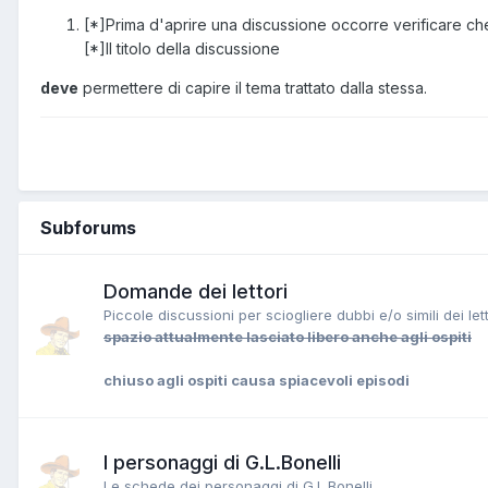
[*]Prima d'aprire una discussione occorre verificare che 
[*]Il titolo della discussione
deve
permettere di capire il tema trattato dalla stessa.
Subforums
Domande dei lettori
Piccole discussioni per sciogliere dubbi e/o simili dei lett
spazio attualmente lasciato libero anche agli ospiti
chiuso agli ospiti causa spiacevoli episodi
I personaggi di G.L.Bonelli
Le schede dei personaggi di G.L.Bonelli