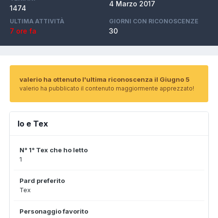
4 Marzo 2017
1474
ULTIMA ATTIVITÀ
GIORNI CON RICONOSCENZE
7 ore fa
30
valerio ha ottenuto l'ultima riconoscenza il Giugno 5
valerio ha pubblicato il contenuto maggiormente apprezzato!
Io e Tex
N° 1° Tex che ho letto
1
Pard preferito
Tex
Personaggio favorito