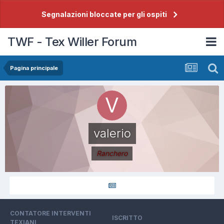
Segnalazioni bloccate per gli ospiti
TWF - Tex Willer Forum
Pagina principale
valerio
Ranchero
CONTATORE INTERVENTI
ISCRITTO
TEXIANI