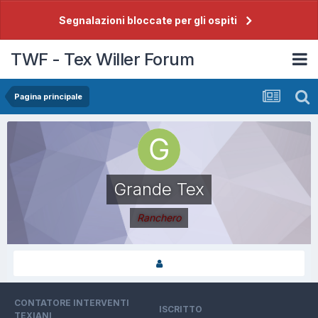
Segnalazioni bloccate per gli ospiti
TWF - Tex Willer Forum
Pagina principale
Grande Tex
Ranchero
CONTATORE INTERVENTI
ISCRITTO
TEXIANI