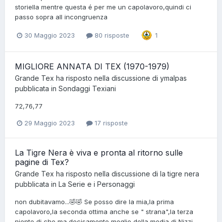
storiella mentre questa é per me un capolavoro,quindi ci
passo sopra all incongruenza
30 Maggio 2023
80 risposte
1
MIGLIORE ANNATA DI TEX (1970-1979)
Grande Tex
ha risposto nella discussione di
ymalpas
pubblicata in
Sondaggi Texiani
72,76,77
29 Maggio 2023
17 risposte
La Tigre Nera è viva e pronta al ritorno sulle
pagine di Tex?
Grande Tex
ha risposto nella discussione di
la tigre nera
pubblicata in
La Serie e i Personaggi
non dubitavamo...🤣🤣 Se posso dire la mia,la prima
capolavoro,la seconda ottima anche se " strana",la terza
niente di che ma decisamente meglio della media di Nizzi...