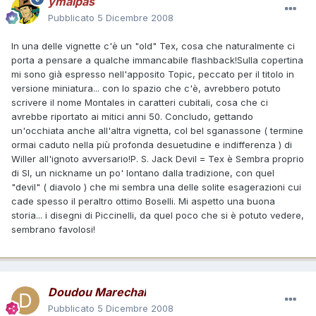
ymalpas
Pubblicato
5 Dicembre 2008
In una delle vignette c'è un "old" Tex, cosa che naturalmente ci
porta a pensare a qualche immancabile flashback!Sulla copertina
mi sono già espresso nell'apposito Topic, peccato per il titolo in
versione miniatura... con lo spazio che c'è, avrebbero potuto
scrivere il nome Montales in caratteri cubitali, cosa che ci
avrebbe riportato ai mitici anni 50. Concludo, gettando
un'occhiata anche all'altra vignetta, col bel sganassone ( termine
ormai caduto nella più profonda desuetudine e indifferenza ) di
Willer all'ignoto avversario!P. S. Jack Devil = Tex è Sembra proprio
di SI, un nickname un po' lontano dalla tradizione, con quel
"devil" ( diavolo ) che mi sembra una delle solite esagerazioni cui
cade spesso il peraltro ottimo Boselli. Mi aspetto una buona
storia... i disegni di Piccinelli, da quel poco che si è potuto vedere,
sembrano favolosi!
Doudou Marechal
Pubblicato
5 Dicembre 2008