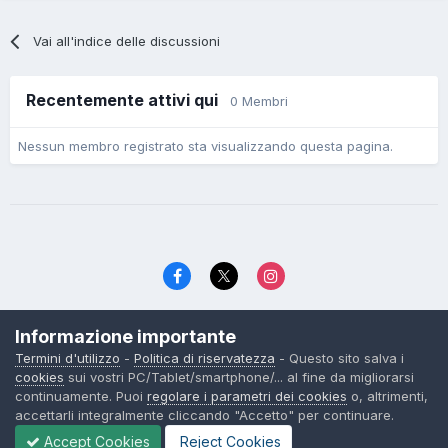
Vai all'indice delle discussioni
Recentemente attivi qui
0 Membri
Nessun membro registrato sta visualizzando questa pagina.
Lingua
Politica di riservatezza
Contattaci
Cookies
Informazione importante
© TexWillerForum dal 2006
Termini d'utilizzo
-
Politica di riservatezza
- Questo sito salva i
Powered by Invision Community
cookies
sui vostri PC/Tablet/smartphone/... al fine da migliorarsi
continuamente. Puoi
regolare i parametri dei cookies
o, altrimenti,
accettarli integralmente cliccando "Accetto" per continuare.
Accept Cookies
Reject Cookies