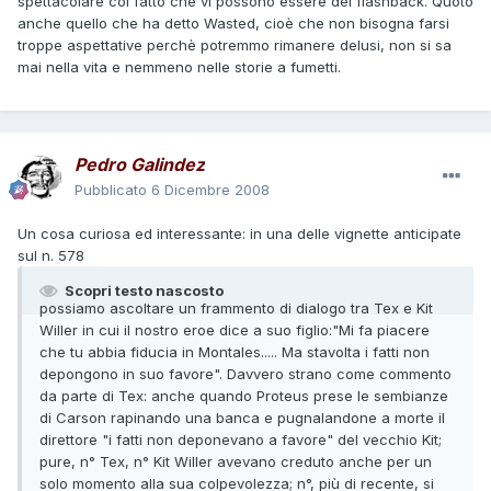
spettacolare col fatto che vi possono essere dei flashback. Quoto
anche quello che ha detto Wasted, cioè che non bisogna farsi
troppe aspettative perchè potremmo rimanere delusi, non si sa
mai nella vita e nemmeno nelle storie a fumetti.
Pedro Galindez
Pubblicato
6 Dicembre 2008
Un cosa curiosa ed interessante: in una delle vignette anticipate
sul n. 578
Scopri testo nascosto
possiamo ascoltare un frammento di dialogo tra Tex e Kit
Willer in cui il nostro eroe dice a suo figlio:"Mi fa piacere
che tu abbia fiducia in Montales..... Ma stavolta i fatti non
depongono in suo favore". Davvero strano come commento
da parte di Tex: anche quando Proteus prese le sembianze
di Carson rapinando una banca e pugnalandone a morte il
direttore "i fatti non deponevano a favore" del vecchio Kit;
pure, n° Tex, n° Kit Willer avevano creduto anche per un
solo momento alla sua colpevolezza; n°, più di recente, si