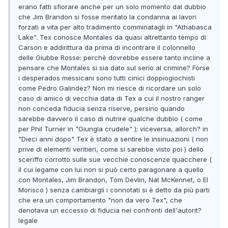
erano fatti sfiorare anche per un solo momento dal dubbio
che Jim Brandon si fosse meritato la condanna ai lavori
forzati a vita per alto tradimento comminatagli in "Athabasca
Lake". Tex conosce Montales da quasi altrettanto tempo di
Carson e addirittura da prima di incontrare il colonnello
delle Giubbe Rosse: perchè dovrebbe essere tanto incline a
pensare che Montales si sia dato sul serio al crimine? Forse
i desperados messicani sono tutti cinici doppiogiochisti
come Pedro Galindez? Non mi riesce di ricordare un solo
caso di amico di vecchia data di Tex a cui il nostro ranger
non conceda fiducia senza riserve, persino quando
sarebbe davvero il caso di nutrire qualche dubbio ( come
per Phil Turner in "Giungla crudele" ); viceversa, allorch? in
"Dieci anni dopo" Tex è stato a sentire le insinuazioni ( non
prive di elementi veritieri, come si sarebbe visto poi ) dello
sceriffo corrotto sulle sue vecchie conoscenze quacchere (
il cui legame con lui non si può certo paragonare a quello
con Montales, Jim Brandon, Tom Devlin, Nat McKennet, o El
Morisco ) senza cambiargli i connotati si è detto da più parti
che era un comportamento "non da vero Tex", che
denotava un eccesso di fiducia nei confronti dell'autorit?
legale