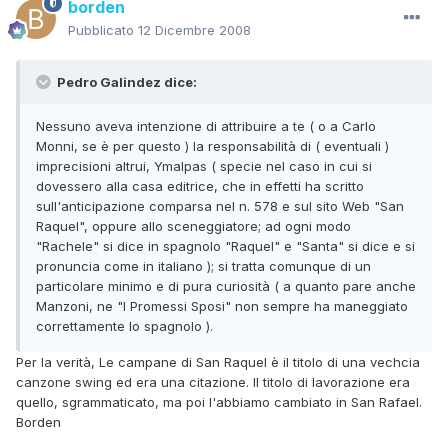
borden
Pubblicato
12 Dicembre 2008
Pedro Galindez dice:
Nessuno aveva intenzione di attribuire a te ( o a Carlo
Monni, se è per questo ) la responsabilità di ( eventuali )
imprecisioni altrui, Ymalpas ( specie nel caso in cui si
dovessero alla casa editrice, che in effetti ha scritto
sull'anticipazione comparsa nel n. 578 e sul sito Web "San
Raquel", oppure allo sceneggiatore; ad ogni modo
"Rachele" si dice in spagnolo "Raquel" e "Santa" si dice e si
pronuncia come in italiano ); si tratta comunque di un
particolare minimo e di pura curiosità ( a quanto pare anche
Manzoni, ne "I Promessi Sposi" non sempre ha maneggiato
correttamente lo spagnolo ).
Per la verità, Le campane di San Raquel è il titolo di una vechcia
canzone swing ed era una citazione. Il titolo di lavorazione era
quello, sgrammaticato, ma poi l'abbiamo cambiato in San Rafael.
Borden