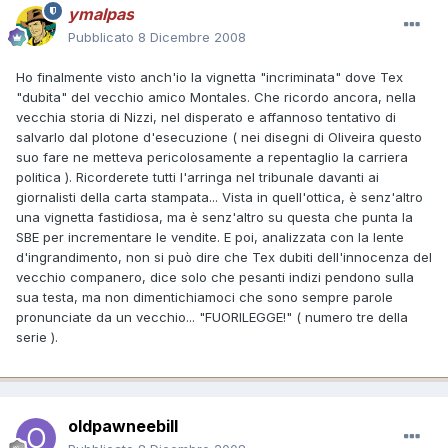
ymalpas
Pubblicato
8 Dicembre 2008
Ho finalmente visto anch'io la vignetta "incriminata" dove Tex
"dubita" del vecchio amico Montales. Che ricordo ancora, nella
vecchia storia di Nizzi, nel disperato e affannoso tentativo di
salvarlo dal plotone d'esecuzione ( nei disegni di Oliveira questo
suo fare ne metteva pericolosamente a repentaglio la carriera
politica ). Ricorderete tutti l'arringa nel tribunale davanti ai
giornalisti della carta stampata... Vista in quell'ottica, è senz'altro
una vignetta fastidiosa, ma è senz'altro su questa che punta la
SBE per incrementare le vendite. E poi, analizzata con la lente
d'ingrandimento, non si può dire che Tex dubiti dell'innocenza del
vecchio companero, dice solo che pesanti indizi pendono sulla
sua testa, ma non dimentichiamoci che sono sempre parole
pronunciate da un vecchio... "FUORILEGGE!" ( numero tre della
serie ).
oldpawneebill