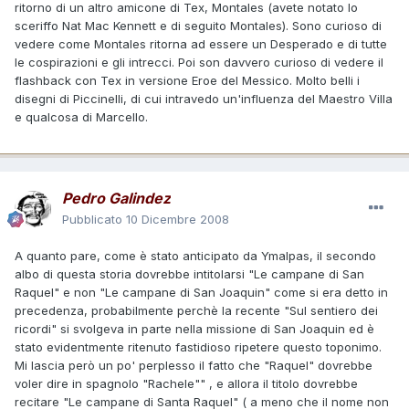
ritorno di un altro amicone di Tex, Montales (avete notato lo
sceriffo Nat Mac Kennett e di seguito Montales). Sono curioso di
vedere come Montales ritorna ad essere un Desperado e di tutte
le cospirazioni e gli intrecci. Poi son davvero curioso di vedere il
flashback con Tex in versione Eroe del Messico. Molto belli i
disegni di Piccinelli, di cui intravedo un'influenza del Maestro Villa
e qualcosa di Marcello.
Pedro Galindez
Pubblicato
10 Dicembre 2008
A quanto pare, come è stato anticipato da Ymalpas, il secondo
albo di questa storia dovrebbe intitolarsi "Le campane di San
Raquel" e non "Le campane di San Joaquin" come si era detto in
precedenza, probabilmente perchè la recente "Sul sentiero dei
ricordi" si svolgeva in parte nella missione di San Joaquin ed è
stato evidentmente ritenuto fastidioso ripetere questo toponimo.
Mi lascia però un po' perplesso il fatto che "Raquel" dovrebbe
voler dire in spagnolo "Rachele"" , e allora il titolo dovrebbe
recitare "Le campane di Santa Raquel" ( a meno che il nome non