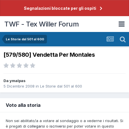
Segnalazioni bloccate per gli ospiti
TWF - Tex Willer Forum
Le Storie dal 501 al 600
[579/580] Vendetta Per Montales
Da
ymalpas
5 Dicembre 2008
in
Le Storie dal 501 al 600
Voto alla storia
Non sei abilitato/a a votare al sondaggio o a vederne i risultati. Si
è pregati di
collegarsi
o
iscriversi
per poter votare in questo