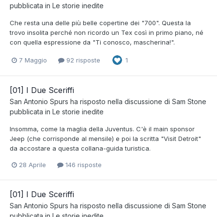
pubblicata in
Le storie inedite
Che resta una delle più belle copertine dei "700". Questa la
trovo insolita perché non ricordo un Tex così in primo piano, né
con quella espressione da "Ti conosco, mascherina!".
7 Maggio
92 risposte
1
[01] I Due Sceriffi
San Antonio Spurs
ha risposto nella discussione di
Sam Stone
pubblicata in
Le storie inedite
Insomma, come la maglia della Juventus. C'è il main sponsor
Jeep (che corrisponde al mensile) e poi la scritta "Visit Detroit"
da accostare a questa collana-guida turistica.
28 Aprile
146 risposte
[01] I Due Sceriffi
San Antonio Spurs
ha risposto nella discussione di
Sam Stone
pubblicata in
Le storie inedite