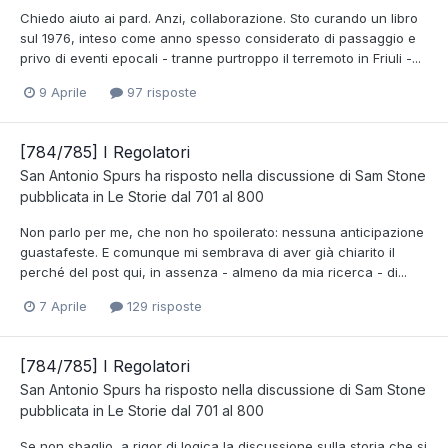
Chiedo aiuto ai pard. Anzi, collaborazione. Sto curando un libro
sul 1976, inteso come anno spesso considerato di passaggio e
privo di eventi epocali - tranne purtroppo il terremoto in Friuli -...
9 Aprile
97 risposte
[784/785] I Regolatori
San Antonio Spurs
ha risposto nella discussione di
Sam Stone
pubblicata in
Le Storie dal 701 al 800
Non parlo per me, che non ho spoilerato: nessuna anticipazione
guastafeste. E comunque mi sembrava di aver già chiarito il
perché del post qui, in assenza - almeno da mia ricerca - di...
7 Aprile
129 risposte
[784/785] I Regolatori
San Antonio Spurs
ha risposto nella discussione di
Sam Stone
pubblicata in
Le Storie dal 701 al 800
Se non sbaglio, a rigor di logica la discussione sulla storia che si