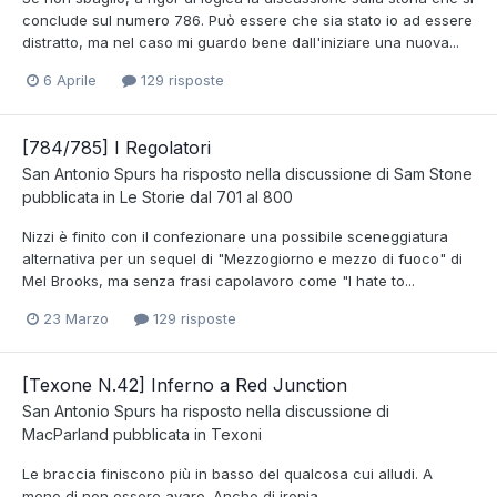
conclude sul numero 786. Può essere che sia stato io ad essere
distratto, ma nel caso mi guardo bene dall'iniziare una nuova...
6 Aprile
129 risposte
[784/785] I Regolatori
San Antonio Spurs
ha risposto nella discussione di
Sam Stone
pubblicata in
Le Storie dal 701 al 800
Nizzi è finito con il confezionare una possibile sceneggiatura
alternativa per un sequel di "Mezzogiorno e mezzo di fuoco" di
Mel Brooks, ma senza frasi capolavoro come "I hate to...
23 Marzo
129 risposte
[Texone N.42] Inferno a Red Junction
San Antonio Spurs
ha risposto nella discussione di
MacParland
pubblicata in
Texoni
Le braccia finiscono più in basso del qualcosa cui alludi. A
meno di non essere avaro. Anche di ironia.