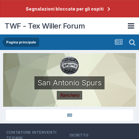
Segnalazioni bloccate per gli ospiti
TWF - Tex Willer Forum
Pagina principale
San Antonio Spurs
Ranchero
CONTATORE INTERVENTI
ISCRITTO
TEXIANI