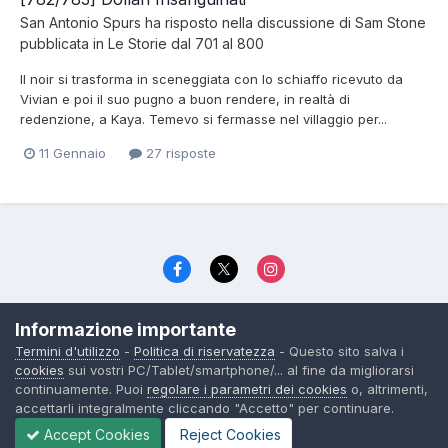
San Antonio Spurs
ha risposto nella discussione di
Sam Stone
pubblicata in
Le Storie dal 701 al 800
Il noir si trasforma in sceneggiata con lo schiaffo ricevuto da
Vivian e poi il suo pugno a buon rendere, in realtà di
redenzione, a Kaya. Temevo si fermasse nel villaggio per...
11 Gennaio
27 risposte
Lingua
Politica di riservatezza
Contattaci
Cookies
Informazione importante
© TexWillerForum dal 2006
Termini d'utilizzo
-
Politica di riservatezza
- Questo sito salva i
Powered by Invision Community
cookies
sui vostri PC/Tablet/smartphone/... al fine da migliorarsi
continuamente. Puoi
regolare i parametri dei cookies
o, altrimenti,
accettarli integralmente cliccando "Accetto" per continuare.
Accept Cookies
Reject Cookies