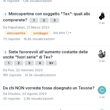
16
risposte
1,9k
visualizzazioni
Minicopertine con soggetto "Tex": quali albi
comprerete?
1
2
3
Da
PapeSatan
,
21 Marzo 2023
(ed altre 1 )
minicopertine
sondaggio
72
risposte
16,6k
visualizzazioni
Siete favorevoli all'aumento costante delle
uscite "fuori serie" di Tex?
1
2
3
4
8
Da
Poe
,
22 Gennaio 2023
185
risposte
21,5k
visualizzazioni
Da chi NON vorreste fosse disegnato un Texone?
Da
Doudou
,
23 Agosto 2023
20
risposte
2,9k
visualizzazioni