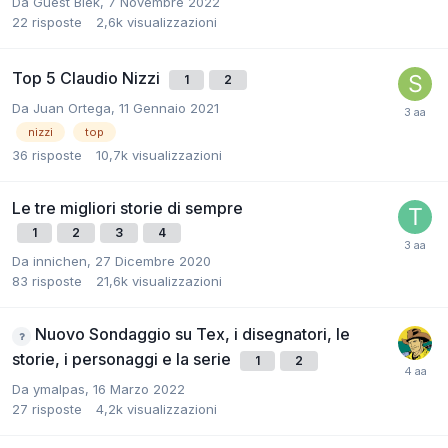
Da
Guest Blek
,
7 Novembre 2022
22
risposte
2,6k
visualizzazioni
Top 5 Claudio Nizzi
1
2
Da
Juan Ortega
,
11 Gennaio 2021
nizzi
top
36
risposte
10,7k
visualizzazioni
Le tre migliori storie di sempre
1
2
3
4
Da
innichen
,
27 Dicembre 2020
83
risposte
21,6k
visualizzazioni
Nuovo Sondaggio su Tex, i disegnatori, le
storie, i personaggi e la serie
1
2
Da
ymalpas
,
16 Marzo 2022
27
risposte
4,2k
visualizzazioni