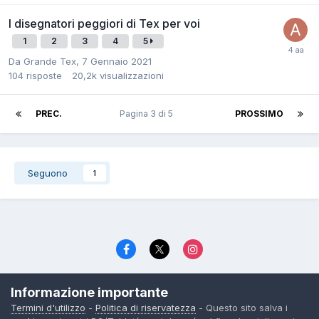
I disegnatori peggiori di Tex per voi
1
2
3
4
5
Da
Grande Tex
,
7 Gennaio 2021
104
risposte
20,2k
visualizzazioni
PREC.
Pagina 3 di 5
PROSSIMO
Seguono
1
Lingua
Politica di riservatezza
Contattaci
Cookies
Informazione importante
© TexWillerForum dal 2006
Termini d'utilizzo
-
Politica di riservatezza
- Questo sito salva i
Powered by Invision Community