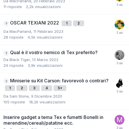
Da
MacParland
,
20 Febbraio 2023
11
risposte
2,2k
visualizzazioni
OSCAR TEXIANI 2022
1
2
Da
MacParland
,
11 Febbraio 2023
28
risposte
4,5k
visualizzazioni
Qual è il vostro nemico di Tex preferito?
Da
Black Tiger
,
13 Marzo 2022
24
risposte
3,9k
visualizzazioni
Miniserie su Kit Carson: favorevoli o contrari?
1
2
3
4
5
Da
Sam Stone
,
9 Dicembre 2020
105
risposte
18,2k
visualizzazioni
Inserire gadget a tema Tex e fumetti Bonelli in
merendine/cereali/patatine ecc.