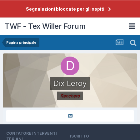
Segnalazioni bloccate per gli ospiti
TWF - Tex Willer Forum
Pagina principale
Dix Leroy
Ranchero
CONTATORE INTERVENTI
ISCRITTO
TEXIANI