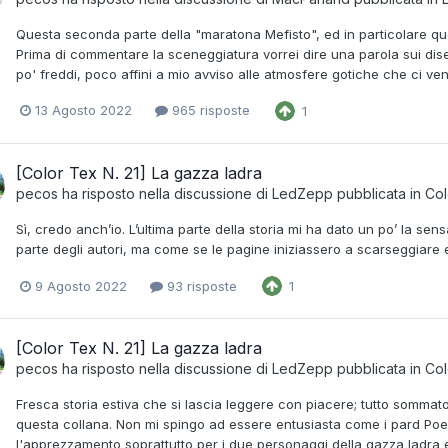
Questa seconda parte della "maratona Mefisto", ed in particolare q
Prima di commentare la sceneggiatura vorrei dire una parola sui dise
po' freddi, poco affini a mio avviso alle atmosfere gotiche che ci ve
13 Agosto 2022
965 risposte
1
[Color Tex N. 21] La gazza ladra
pecos
ha risposto nella discussione di
LedZepp
pubblicata in
Col
Sì, credo anch’io. L’ultima parte della storia mi ha dato un po’ la se
parte degli autori, ma come se le pagine iniziassero a scarseggiare
9 Agosto 2022
93 risposte
1
[Color Tex N. 21] La gazza ladra
pecos
ha risposto nella discussione di
LedZepp
pubblicata in
Col
Fresca storia estiva che si lascia leggere con piacere; tutto sommato
questa collana. Non mi spingo ad essere entusiasta come i pard P
l'apprezzamento soprattutto per i due personaggi della gazza ladra e 