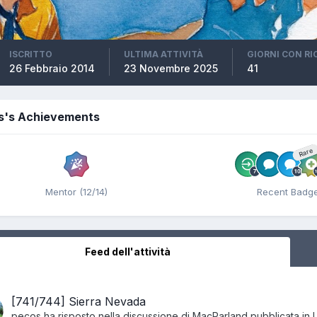
ISCRITTO
ULTIMA ATTIVITÀ
GIORNI CON R
26 Febbraio 2014
23 Novembre 2025
41
s's Achievements
Rare
Mentor (12/14)
Recent Badg
Feed dell'attività
[741/744] Sierra Nevada
pecos
ha risposto nella discussione di
MacParland
pubblicata in