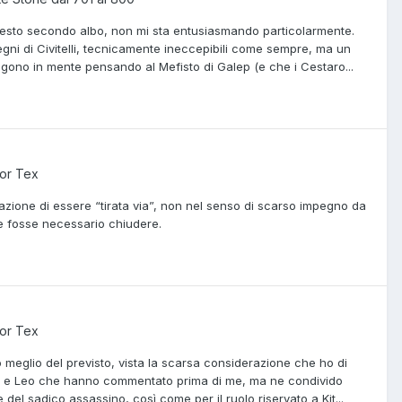
uesto secondo albo, non mi sta entusiasmando particolarmente.
gni di Civitelli, tecnicamente ineccepibili come sempre, ma un
ngono in mente pensando al Mefisto di Galep (e che i Cestaro...
or Tex
nsazione di essere “tirata via”, non nel senso di scarso impegno da
 e fosse necessario chiudere.
or Tex
 meglio del previsto, vista la scarsa considerazione che ho di
oe e Leo che hanno commentato prima di me, ma ne condivido
del sadico assassino, così come per il ruolo riservato a Kit...