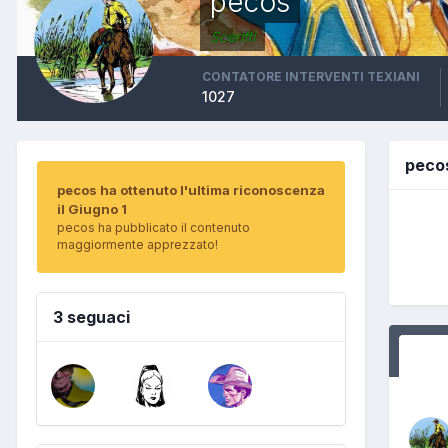
pecos
Sceriffi
CONTATORE INTERVENTI TEXIANI
1027
peco
pecos ha ottenuto l'ultima riconoscenza
il Giugno 1
pecos ha pubblicato il contenuto
maggiormente apprezzato!
3 seguaci