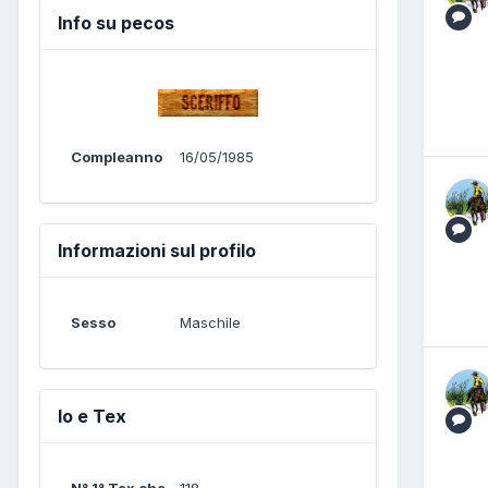
Info su pecos
Compleanno
16/05/1985
Informazioni sul profilo
Sesso
Maschile
Io e Tex
N° 1° Tex che
118