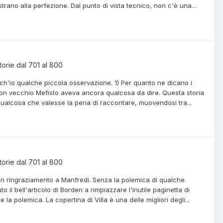
castrano alla perfezione. Dal punto di vista tecnico, non c'è una...
torie dal 701 al 800
nch'io qualche piccola osservazione. 1) Per quanto ne dicano i
l buon vecchio Mefisto aveva ancora qualcosa da dire. Questa storia
qualcosa che valesse la pena di raccontare, muovendosi tra...
torie dal 701 al 800
 un ringraziamento a Manfredi. Senza la polemica di qualche
 il bell'articolo di Borden a rimpiazzare l'inutile paginetta di
a polemica. La copertina di Villa è una delle migliori degli...