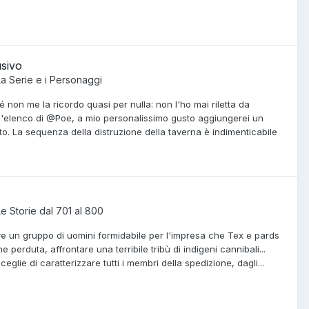
usivo
La Serie e i Personaggi
 non me la ricordo quasi per nulla: non l'ho mai riletta da
ell'elenco di @Poe, a mio personalissimo gusto aggiungerei un
o. La sequenza della distruzione della taverna è indimenticabile
Le Storie dal 701 al 800
erve un gruppo di uomini formidabile per l'impresa che Tex e pards
e perduta, affrontare una terribile tribù di indigeni cannibali...
lie di caratterizzare tutti i membri della spedizione, dagli...