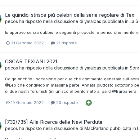
Le quindici strisce più celebri della serie regolare di Tex
pecos
ha risposto nella discussione di
ymalpas
pubblicata in
La S
Io approvo senza dubbio le seguenti proposte: e penso che meriter
31 Gennaio 2022
21 risposte
OSCAR TEXIANI 2021
pecos
ha risposto nella discussione di
ymalpas
pubblicata in
Sond
Colgo anch'io l'occasione per qualche commento generale sull'annat
@Leo che condivido in massima parte. Annata piuttosto sottotono per 
di due nostri forumisti (mi unisco al bentornato al pard @Barbanera, c
19 Gennaio 2022
23 risposte
1
[732/735] Alla Ricerca delle Navi Perdute
pecos
ha risposto nella discussione di
MacParland
pubblicata in