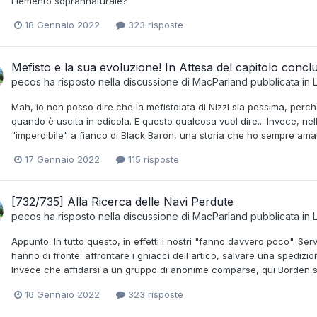
Elemento soprannaturale?
18 Gennaio 2022
323 risposte
Mefisto e la sua evoluzione! In Attesa del capitolo concl
pecos
ha risposto nella discussione di
MacParland
pubblicata in
Mah, io non posso dire che la mefistolata di Nizzi sia pessima, perché
quando è uscita in edicola. E questo qualcosa vuol dire... Invece, n
"imperdibile" a fianco di Black Baron, una storia che ho sempre amat
17 Gennaio 2022
115 risposte
[732/735] Alla Ricerca delle Navi Perdute
pecos
ha risposto nella discussione di
MacParland
pubblicata in
Appunto. In tutto questo, in effetti i nostri "fanno davvero poco". S
hanno di fronte: affrontare i ghiacci dell'artico, salvare una spedizion
Invece che affidarsi a un gruppo di anonime comparse, qui Borden sceg
16 Gennaio 2022
323 risposte