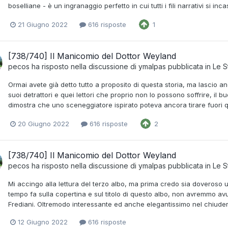
boselliane - è un ingranaggio perfetto in cui tutti i fili narrativi si in
21 Giugno 2022
616 risposte
1
[738/740] Il Manicomio del Dottor Weyland
pecos
ha risposto nella discussione di
ymalpas
pubblicata in
Le S
Ormai avete già detto tutto a proposito di questa storia, ma lascio a
suoi detrattori e quei lettori che proprio non lo possono soffrire, i
dimostra che uno sceneggiatore ispirato poteva ancora tirare fuori 
20 Giugno 2022
616 risposte
2
[738/740] Il Manicomio del Dottor Weyland
pecos
ha risposto nella discussione di
ymalpas
pubblicata in
Le S
Mi accingo alla lettura del terzo albo, ma prima credo sia doveroso
tempo fa sulla copertina e sul titolo di questo albo, non avremmo avuto
Frediani. Oltremodo interessante ed anche elegantissimo nel chiudere l
12 Giugno 2022
616 risposte