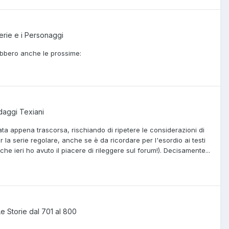
erie e i Personaggi
ebbero anche le prossime:
aggi Texiani
a appena trascorsa, rischiando di ripetere le considerazioni di
la serie regolare, anche se è da ricordare per l'esordio ai testi
he ieri ho avuto il piacere di rileggere sul forum!). Decisamente...
Le Storie dal 701 al 800