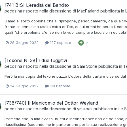
[741 BIS] L’eredità del Bandito
pecos
ha risposto nella discussione di
MacParland
pubblicata in
Siamo al solito copione che si ripropone, periodicamente, da qualche
fronte all'ennesima uscita extra di Tex, di cui ormai ho perso il cont
quali "che problema c'è, se non lo vuoi comprare lascialo in edicola",
28 Giugno 2022
127 risposte
2
[Texone N. 38] I due fuggitivi
pecos
ha risposto nella discussione di
Sam Stone
pubblicata in
T
Però la mia copia del texone puzza L'odore della carta è diverso dal 
24 Giugno 2022
119 risposte
[738/740] Il Manicomio del Dottor Weyland
pecos
ha risposto nella discussione di
ymalpas
pubblicata in
Le S
Premetto che, a mio avviso, buchi e incongruenze non ce ne sono; al 
riuscitissima (secondo me in parte anche per la sua realizzazione graf