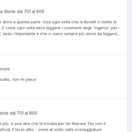
Le Storie dal 701 al 800
 anno a questa parte. Cioè ogni volta che la Bonelli ci mette di
o. E come ogni volta devo leggere i commenti degli "ingenui" per i
 tanto l'importante è che ci siano sempre più storie da leggere...
exoni
solito, non mi piace
torie dal 701 al 800
più, si può dire che la trovata per far liberare Tex non è
ica). Il terzo albo - come al solito nelle sceneggiature