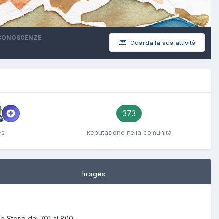
ICONOSCENZE
Guarda la sua attività
373
es
Reputazione nella comunità
Images
Le Storie dal 701 al 800