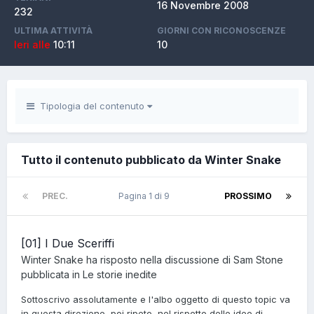
16 Novembre 2008
232
ULTIMA ATTIVITÀ
GIORNI CON RICONOSCENZE
Ieri alle
10:11
10
Tipologia del contenuto
Tutto il contenuto pubblicato da Winter Snake
PREC.
Pagina 1 di 9
PROSSIMO
[01] I Due Sceriffi
Winter Snake
ha risposto nella discussione di
Sam Stone
pubblicata in
Le storie inedite
Sottoscrivo assolutamente e l'albo oggetto di questo topic va
in questa direzione, poi ripeto, nel rispetto delle idee di