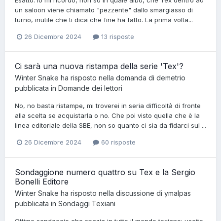
Esatto. Io mi ricordo, non so in quale albo, che Tex dentro ad
un saloon viene chiamato "pezzente" dallo smargiasso di
turno, inutile che ti dica che fine ha fatto. La prima volta...
26 Dicembre 2024
13 risposte
Ci sarà una nuova ristampa della serie 'Tex'?
Winter Snake
ha risposto nella domanda di
demetrio
pubblicata in
Domande dei lettori
No, no basta ristampe, mi troverei in seria difficoltà di fronte
alla scelta se acquistarla o no. Che poi visto quella che è la
linea editoriale della SBE, non so quanto ci sia da fidarci sul ...
26 Dicembre 2024
60 risposte
Sondaggione numero quattro su Tex e la Sergio
Bonelli Editore
Winter Snake
ha risposto nella discussione di
ymalpas
pubblicata in
Sondaggi Texiani
Ottimo sondaggio che spazia in tutto il mondo texiano: uscite,