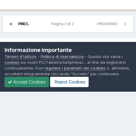
PREC.
Pagina 2 di 2
PROSSIMO
Share
Seguono
Informazione importante
1
Termini d'utilizzo
-
Politica di riservatezza
- Questo sito salva i
cookies
sui vostri PC/Tablet/smartphone/... al fine da migliorarsi
continuamente. Puoi
regolare i parametri dei cookies
o, altrimenti,
Vai all'indice delle discussioni
accettarli integralmente cliccando "Accetto" per continuare.
Accept Cookies
Reject Cookies
Recentemente attivi qui
0 Membri
Nessun membro registrato sta visualizzando questa pagina.