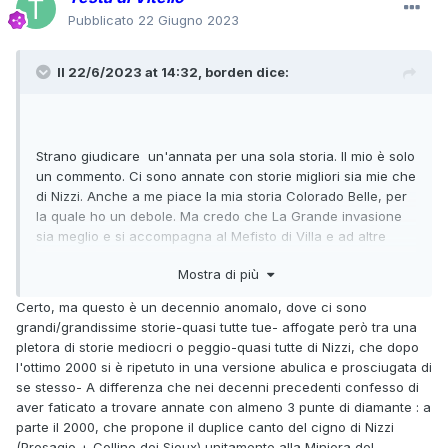
Pubblicato
22 Giugno 2023
Il 22/6/2023 at 14:32,
borden
dice:
Strano giudicare un'annata per una sola storia. Il mio è solo
un commento. Ci sono annate con storie migliori sia mie che
di Nizzi. Anche a me piace la mia storia Colorado Belle, per
la quale ho un debole. Ma credo che La Grande invasione
sia meglio e si accompagna al Mefisto di Villa e ad altre
storie discrete. Eppure non ho ritenuto fosse sufficiente per
Mostra di più
votare 2002. Ho votato 2000 perché ci sono storie
mediobuone di Nizzi e mie senza nessuna caduta e questo
Certo, ma questo è un decennio anomalo, dove ci sono
secondo me fa buona un'annata nel suo complesso.
grandi/grandissime storie-quasi tutte tue- affogate però tra una
pletora di storie mediocri o peggio-quasi tutte di Nizzi, che dopo
Solo un commento sui criteri, tutto qui. Qui non votiamo la
l'ottimo 2000 si è ripetuto in una versione abulica e prosciugata di
singola storia, ma l'ANNATA, no? Se Colorado Belle non è in
se stesso- A differenza che nei decenni precedenti confesso di
buna compagnia, l'annata non è così buona.
aver faticato a trovare annate con almeno 3 punte di diamante : a
parte il 2000, che propone il duplice canto del cigno di Nizzi
(Presagio + Colline dei Sioux) unitamente alla Miniera del