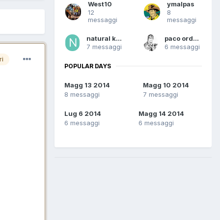
West10
ymalpas
12
8
messaggi
messaggi
natural killer
paco ordonez
7 messaggi
6 messaggi
ri
POPULAR DAYS
Magg 13 2014
Magg 10 2014
8 messaggi
7 messaggi
Lug 6 2014
Magg 14 2014
6 messaggi
6 messaggi