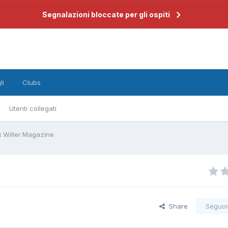
Segnalazioni bloccate per gli ospiti
li
Clubs
Utenti collegati
x Willer Magazine
Share
Seguo