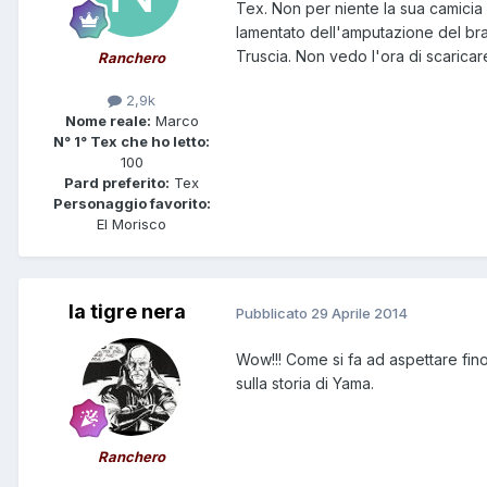
Tex. Non per niente la sua camicia 
lamentato dell'amputazione del br
Truscia. Non vedo l'ora di scaricar
Ranchero
2,9k
Nome reale:
Marco
N° 1° Tex che ho letto:
100
Pard preferito:
Tex
Personaggio favorito:
El Morisco
la tigre nera
Pubblicato
29 Aprile 2014
Wow!!! Come si fa ad aspettare fino 
sulla storia di Yama.
Ranchero