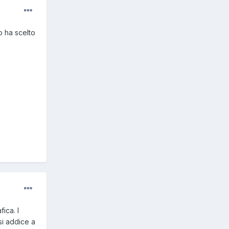
o ha scelto
ica. I
si addice a