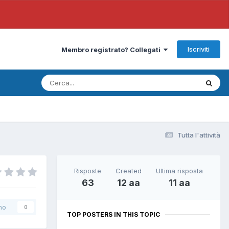
Iscriviti
Membro registrato? Collegati
Tutta l'attività
Risposte
Created
Ultima risposta
63
12 aa
11 aa
no
0
TOP POSTERS IN THIS TOPIC