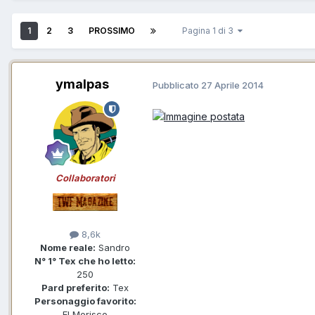
1
2
3
PROSSIMO
Pagina 1 di 3
ymalpas
Pubblicato
27 Aprile 2014
Collaboratori
8,6k
Nome reale:
Sandro
N° 1° Tex che ho letto:
250
Pard preferito:
Tex
Personaggio favorito:
El Morisco