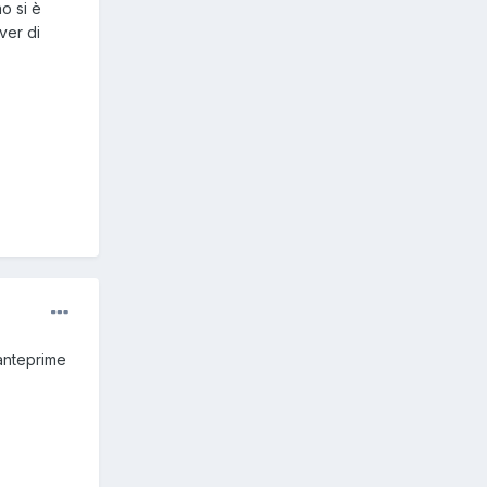
o si è
ver di
 anteprime