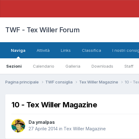
TWF - Tex Willer Forum
Naviga
Attività
Links
Classifica
I nostri consig
Sezioni
Calendario
Galleria
Downloads
Staff
Pagina principale
TWF consiglia
Tex Willer Magazine
10 - Te
10 - Tex Willer Magazine
Da
ymalpas
27 Aprile 2014
in
Tex Willer Magazine