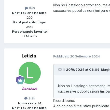
Non ho il catalogo sottomano, ma a 
846
successive pubblicazioni (mi pare d
N° 1° Tex che ho letto:
200
Pard preferito:
Tiger
Jack
Personaggio favorito:
El Muerto
Letizia
Pubblicato
20 Settembre 2024
Il 20/9/2024 at 08:09,
Magi
Non ho il catalogo sottomano, m
Ranchera
successive pubblicazioni (mi par
2,9k
Ricordi bene.
Nome reale:
M.
A colori non è mai stato pubblicato.
N° 1° Tex che ho letto: