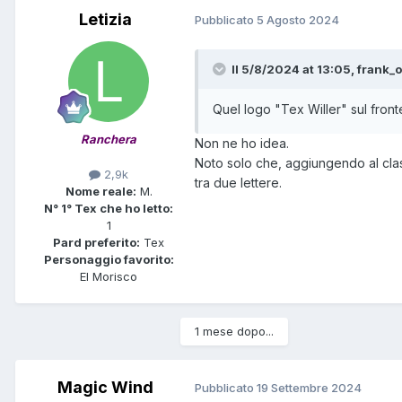
Letizia
Pubblicato
5 Agosto 2024
Il 5/8/2024 at 13:05,
frank_
Quel logo "Tex Willer" sul fron
Ranchera
Non ne ho idea.
Noto solo che, aggiungendo al class
2,9k
tra due lettere.
Nome reale:
M.
N° 1° Tex che ho letto:
1
Pard preferito:
Tex
Personaggio favorito:
El Morisco
1 mese dopo...
Magic Wind
Pubblicato
19 Settembre 2024