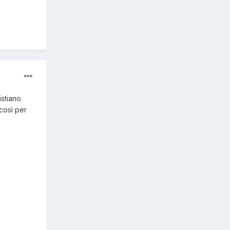
istiano
così per