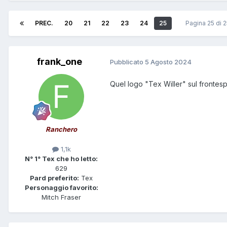
PREC.
20
21
22
23
24
25
Pagina 25 di 
frank_one
Pubblicato
5 Agosto 2024
Quel logo "Tex Willer" sul fronte
Ranchero
1,1k
N° 1° Tex che ho letto:
629
Pard preferito:
Tex
Personaggio favorito:
Mitch Fraser