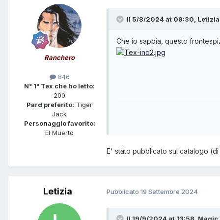
Il 5/8/2024 at 09:30,
Letizia
Che io sappia, questo frontespi
Ranchero
846
N° 1° Tex che ho letto:
200
Pard preferito:
Tiger
Jack
Personaggio favorito:
El Muerto
E' stato pubblicato sul catalogo (d
Letizia
Pubblicato
19 Settembre 2024
Il 19/9/2024 at 13:58,
Magic