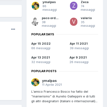
ymalpas
Zeca
86
74
messaggi
messaggi
paco ordonez
valerio
38
35
messaggi
messaggi
POPULAR DAYS
Apr 15 2022
Apr 11 2021
66 messaggi
39 messaggi
Apr 13 2021
Apr 9 2021
32 messaggi
26 messaggi
POPULAR POSTS
ymalpas
11 Aprile 2021
L'amico Francesco Bosco ha fatto del
"manierismo" di Aurelio Galleppini e di tutti
gli altri disegnatori (italiani o internazionali)...