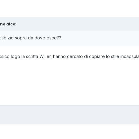
one
dice:
tespizio sopra da dove esce??
ico logo la scritta Willer, hanno cercato di copiare lo stile incapsul