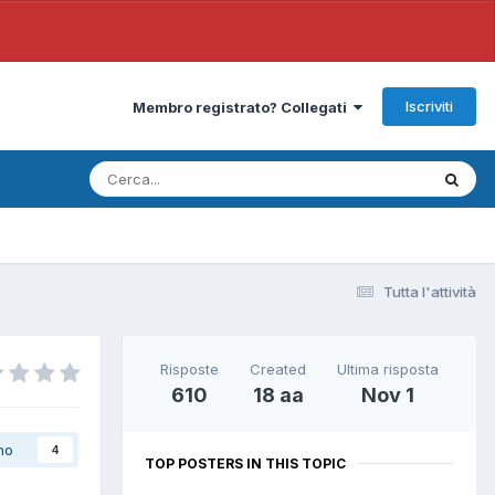
Iscriviti
Membro registrato? Collegati
Tutta l'attività
Risposte
Created
Ultima risposta
610
18 aa
Nov 1
no
4
TOP POSTERS IN THIS TOPIC