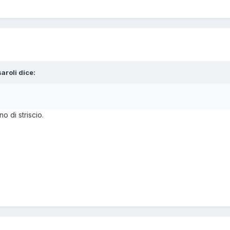
saroli
dice:
 di striscio.