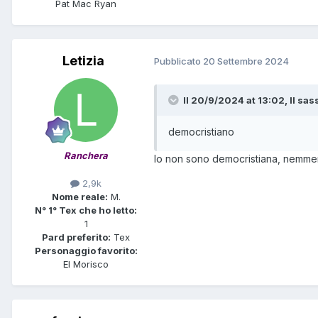
Pat Mac Ryan
Letizia
Pubblicato
20 Settembre 2024
Il 20/9/2024 at 13:02,
Il sas
democristiano
Ranchera
Io non sono democristiana, nemmeno
2,9k
Nome reale:
M.
N° 1° Tex che ho letto:
1
Pard preferito:
Tex
Personaggio favorito:
El Morisco