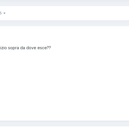
25
spizio sopra da dove esce??