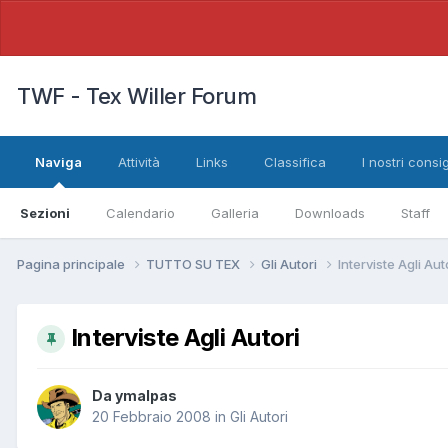
TWF - Tex Willer Forum
Naviga
Attività
Links
Classifica
I nostri consig
Sezioni
Calendario
Galleria
Downloads
Staff
Pagina principale
TUTTO SU TEX
Gli Autori
Interviste Agli Aut
Interviste Agli Autori
Da
ymalpas
20 Febbraio 2008
in
Gli Autori