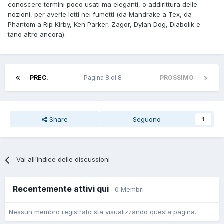
conoscere termini poco usati ma eleganti, o addirittura delle
Per non dimenticare Ambrose Bierce su Ken Parker prima
nozioni, per averle letti nei fumetti (da Mandrake a Tex, da
ancora che su Dampyr (a sua volta fecondo informatore di
Phantom a Rip Kirby, Ken Parker, Zagor, Dylan Dog, Diabolik e
tanta letteratura)
tano altro ancora).
PREC.
Pagina 8 di 8
PROSSIMO
Share
Seguono
1
Vai all'indice delle discussioni
Recentemente attivi qui
0 Membri
Nessun membro registrato sta visualizzando questa pagina.