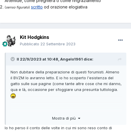
Artemide, come preghiera o come ringraziamento
scritto
od orazione elogiativa
(
senso figurato
)
Kit Hodgkins
Pubblicato
22 Settembre 2023
Il 22/9/2023 at 10:48,
Angelo1961
dice:
Non dubitare della preparazione di questi forumisti. Almeno
il BVZM lo avranno letto. E io ho scoperto l'esistenza del
gatto sulle sue pagine (come tante altre cose che mi danno,
qua e là, occasione per sfoggiare una presunta tuttologia.
Mostra di più
Per esempio, di recente ho fatto un figurone citando Escher
(conosciuto su Martin) e Emily Dickinson (grazie Magico
Io ho perso il conto delle volte in cui mi sono reso conto di
Vento)