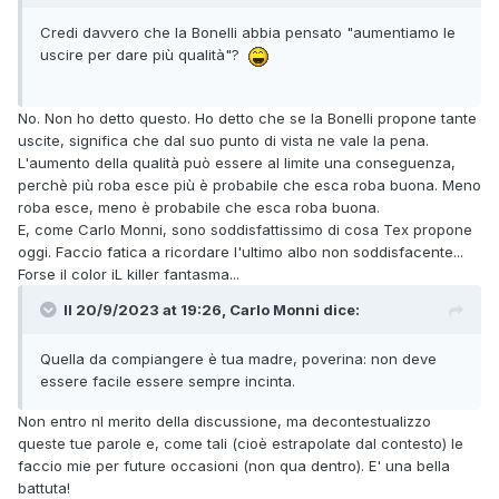
Credi davvero che la Bonelli abbia pensato "aumentiamo le
uscire per dare più qualità"?
No. Non ho detto questo. Ho detto che se la Bonelli propone tante
uscite, significa che dal suo punto di vista ne vale la pena.
L'aumento della qualità può essere al limite una conseguenza,
perchè più roba esce più è probabile che esca roba buona. Meno
roba esce, meno è probabile che esca roba buona.
E, come Carlo Monni, sono soddisfattissimo di cosa Tex propone
oggi. Faccio fatica a ricordare l'ultimo albo non soddisfacente...
Forse il color iL killer fantasma...
Il 20/9/2023 at 19:26,
Carlo Monni
dice:
Quella da compiangere è tua madre, poverina: non deve
essere facile essere sempre incinta.
Non entro nl merito della discussione, ma decontestualizzo
queste tue parole e, come tali (cioè estrapolate dal contesto) le
faccio mie per future occasioni (non qua dentro). E' una bella
battuta!