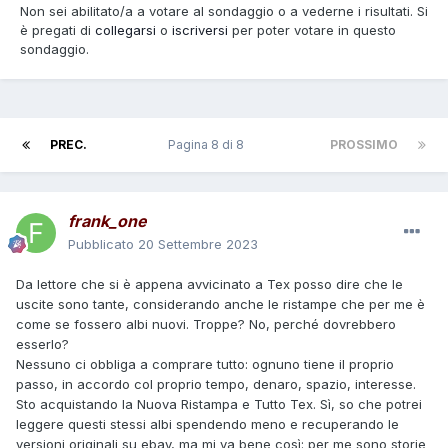
Non sei abilitato/a a votare al sondaggio o a vederne i risultati. Si
è pregati di
collegarsi
o
iscriversi
per poter votare in questo
sondaggio.
PREC.
Pagina 8 di 8
PROSSIMO
frank_one
Pubblicato
20 Settembre 2023
Da lettore che si è appena avvicinato a Tex posso dire che le
uscite sono tante, considerando anche le ristampe che per me è
come se fossero albi nuovi. Troppe? No, perché dovrebbero
esserlo?
Nessuno ci obbliga a comprare tutto: ognuno tiene il proprio
passo, in accordo col proprio tempo, denaro, spazio, interesse.
Sto acquistando la Nuova Ristampa e Tutto Tex. Sì, so che potrei
leggere questi stessi albi spendendo meno e recuperando le
versioni originali su ebay, ma mi va bene così: per me sono storie