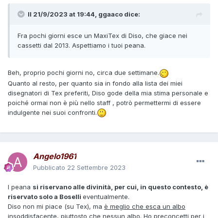
Il 21/9/2023 at 19:44,
ggaaco
dice:
Fra pochi giorni esce un MaxiTex di Diso, che giace nei
cassetti dal 2013. Aspettiamo i tuoi peana.
Beh, proprio pochi giorni no, circa due settimane.
Quanto al resto, per quanto sia in fondo alla lista dei miei
disegnatori di Tex preferiti, Diso gode della mia stima personale e
poiché ormai non è più nello staff , potrò permettermi di essere
indulgente nei suoi confronti.
Angelo1961
Pubblicato
22 Settembre 2023
I peana
si riservano alle divinità, per cui, in questo contesto, è
riservato solo a Boselli
eventualmente.
Diso non mi piace (su Tex), ma
è meglio che esca un albo
insoddisfacente, piuttosto che nessun albo.
Ho preconcetti per i