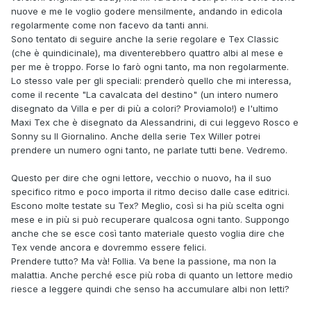
nuove e me le voglio godere mensilmente, andando in edicola
regolarmente come non facevo da tanti anni.
Sono tentato di seguire anche la serie regolare e Tex Classic
(che è quindicinale), ma diventerebbero quattro albi al mese e
per me è troppo. Forse lo farò ogni tanto, ma non regolarmente.
Lo stesso vale per gli speciali: prenderò quello che mi interessa,
come il recente "La cavalcata del destino" (un intero numero
disegnato da Villa e per di più a colori? Proviamolo!) e l'ultimo
Maxi Tex che è disegnato da Alessandrini, di cui leggevo Rosco e
Sonny su Il Giornalino. Anche della serie Tex Willer potrei
prendere un numero ogni tanto, ne parlate tutti bene. Vedremo.
Questo per dire che ogni lettore, vecchio o nuovo, ha il suo
specifico ritmo e poco importa il ritmo deciso dalle case editrici.
Escono molte testate su Tex? Meglio, così si ha più scelta ogni
mese e in più si può recuperare qualcosa ogni tanto. Suppongo
anche che se esce così tanto materiale questo voglia dire che
Tex vende ancora e dovremmo essere felici.
Prendere tutto? Ma và! Follia. Va bene la passione, ma non la
malattia. Anche perché esce più roba di quanto un lettore medio
riesce a leggere quindi che senso ha accumulare albi non letti?