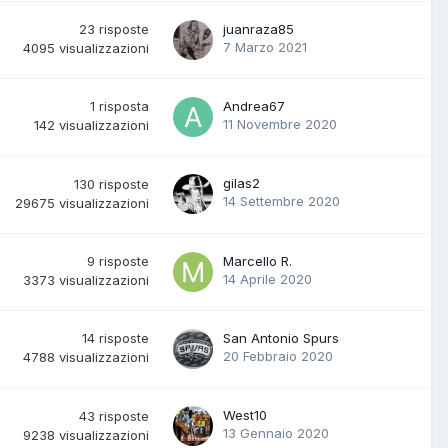
23
risposte
juanraza85
7 Marzo 2021
4095
visualizzazioni
1
risposta
Andrea67
11 Novembre 2020
142
visualizzazioni
gilas2
130
risposte
14 Settembre 2020
29675
visualizzazioni
9
risposte
Marcello R.
14 Aprile 2020
3373
visualizzazioni
14
risposte
San Antonio Spurs
20 Febbraio 2020
4788
visualizzazioni
West10
43
risposte
13 Gennaio 2020
9238
visualizzazioni