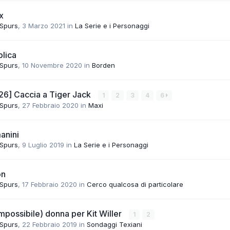
x
 Spurs
,
3 Marzo 2021
in
La Serie e i Personaggi
lica
 Spurs
,
10 Novembre 2020
in
Borden
 26] Caccia a Tiger Jack
1
2
3
4
6
 Spurs
,
27 Febbraio 2020
in
Maxi
anini
 Spurs
,
9 Luglio 2019
in
La Serie e i Personaggi
on
 Spurs
,
17 Febbraio 2020
in
Cerco qualcosa di particolare
impossibile) donna per Kit Willer
1
2
 Spurs
,
22 Febbraio 2019
in
Sondaggi Texiani