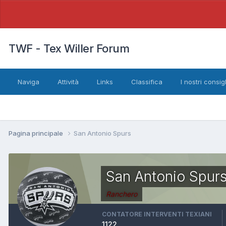
TWF - Tex Willer Forum
Naviga
Attività
Links
Classifica
I nostri consigl
Pagina principale
San Antonio Spurs
San Antonio Spur
Ranchero
CONTATORE INTERVENTI TEXIANI
1122