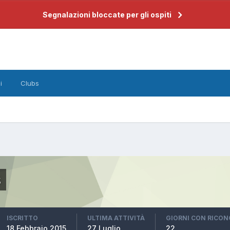
Segnalazioni bloccate per gli ospiti
i
Clubs
s
ISCRITTO
ULTIMA ATTIVITÀ
GIORNI CON RICO
18 Febbraio 2015
27 Luglio
22