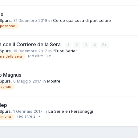
ex
 Spurs
,
31 Dicembre 2019
in
Cerco qualcosa di particolare
apodanno
 con il Corriere della Sera
1
2
3
4
5
 Spurs
,
18 Dicembre 2017
in
"Fuori Serie"
(ed altre 1 )
ere della sera
to Magnus
 Spurs
,
6 Maggio 2017
in
Mostre
magnus
lep
 Spurs
,
1 Gennaio 2017
in
La Serie e i Personaggi
(ed altre 2 )
io villa