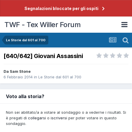
Segnalazioni bloccate per gli ospiti
TWF - Tex Willer Forum
Le Storie dal 601 al 700
[640/642] Giovani Assassini
Da
Sam Stone
6 Febbraio 2014
in
Le Storie dal 601 al 700
Voto alla storia?
Non sei abilitato/a a votare al sondaggio o a vederne i risultati. Si
è pregati di
collegarsi
o
iscriversi
per poter votare in questo
sondaggio.