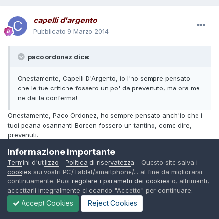
capelli d'argento
Pubblicato
9 Marzo 2014
paco ordonez dice:
Onestamente, Capelli D'Argento, io l'ho sempre pensato
che le tue critiche fossero un po' da prevenuto, ma ora me
ne dai la conferma!
Onestamente, Paco Ordonez, ho sempre pensato anch'io che i
tuoi peana osannanti Borden fossero un tantino, come dire,
prevenuti.
Ma tant'?... Che parlo a fare quando non c'è storia di Boselli che,
Informazione importante
come minimo, l'aggettivo piu' scarso che tu usi per giudicarla è
Termini d'utilizzo
-
Politica di riservatezza
- Questo sito salva i
"capolavoro"....? >
cookies
sui vostri PC/Tablet/smartphone/... al fine da migliorarsi
Senza rancore, amigo...
continuamente. Puoi
regolare i parametri dei cookies
o, altrimenti,
accettarli integralmente cliccando "Accetto" per continuare.
Comunque io salto un giro. Per ora.
E poi Tex di lettori ne ha ancora tanti ( per fortuna ) e, come mi
Accept Cookies
Reject Cookies
scrisse, alcuni anni fa ( in risposta alle critiche che rivolgevo a