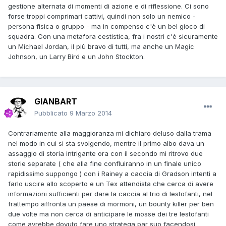
gestione alternata di momenti di azione e di riflessione. Ci sono
forse troppi comprimari cattivi, quindi non solo un nemico -
persona fisica o gruppo - ma in compenso c'è un bel gioco di
squadra. Con una metafora cestistica, fra i nostri c'è sicuramente
un Michael Jordan, il più bravo di tutti, ma anche un Magic
Johnson, un Larry Bird e un John Stockton.
GIANBART
Pubblicato
9 Marzo 2014
Contrariamente alla maggioranza mi dichiaro deluso dalla trama
nel modo in cui si sta svolgendo, mentre il primo albo dava un
assaggio di storia intrigante ora con il secondo mi ritrovo due
storie separate ( che alla fine confluiranno in un finale unico
rapidissimo suppongo ) con i Rainey a caccia di Gradson intenti a
farlo uscire allo scoperto e un Tex attendista che cerca di avere
informazioni sufficienti per dare la caccia al trio di lestofanti, nel
frattempo affronta un paese di mormoni, un bounty killer per ben
due volte ma non cerca di anticipare le mosse dei tre lestofanti
come avrebbe dovuto fare uno stratega par suo facendosi