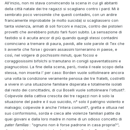
All'inizio, non mi stava convincendo la scena in cui gli abitanti
della città natale dei tre ragazzi si scagliano contro i pard. Mi è
sembrato poco verosimile che questi contadini, con un ardire
francamente improbabile (e molto suicida) si scagliassero con
tanta violenza, armati di soli forconi e mazze, contro dei pistoleri
provetti che avrebbero potuto farli fuori subito. La sensazione di
fastidio si è acuita ancor di più quando quegli stessi contadini
cominciano a tremare di paura, pavidi, alle sole parole di Tex che
li avverte che forse i giovani assassini torneranno in paese, e
così, nel volgere di pochissimi minuti, quei focosi e
coraggiosissimi bifolchi si tramutano in conigli spaventatissimi e
piagnucolosi. La fine della scena, però, rivela il reale scopo della
stessa, non inserita l' per caso: Borden vuole sottolineare ancora
una volta la condizione veramente penosa dei tre fratelli, costretti
a vivere in una situazione familiare disperata e totalmente isolati
dal resto dei concittadini, di cui Boselli vuole sottolineare l'ottusit?.
Colpevole della cattiva crescita dei tre ragazzi non è solo la
situazione del padre e il suo suicidio, n° solo il patrigno violento e
malvagio; colpevole è anche l'intera comunit?, gretta e ottusa nel
suo conformismo, sorda e cieca alle violenze familiari patite da
quei giovani e dalla loro madre in nome di un odioso concetto di
pater familias
: "ognuno non è forse padrone in casa propria?",