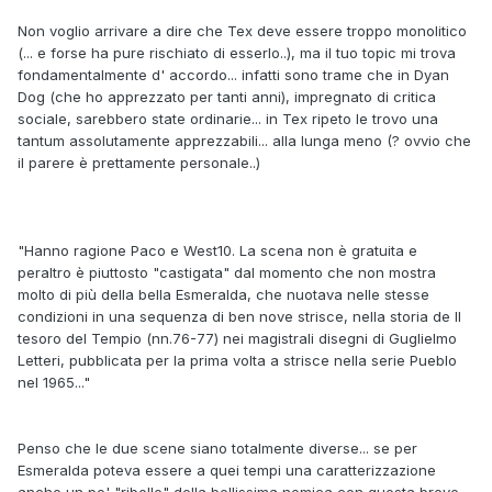
Non voglio arrivare a dire che Tex deve essere troppo monolitico
(... e forse ha pure rischiato di esserlo..), ma il tuo topic mi trova
fondamentalmente d' accordo... infatti sono trame che in Dyan
Dog (che ho apprezzato per tanti anni), impregnato di critica
sociale, sarebbero state ordinarie... in Tex ripeto le trovo una
tantum assolutamente apprezzabili... alla lunga meno (? ovvio che
il parere è prettamente personale..)
"Hanno ragione Paco e West10. La scena non è gratuita e
peraltro è piuttosto "castigata" dal momento che non mostra
molto di più della bella Esmeralda, che nuotava nelle stesse
condizioni in una sequenza di ben nove strisce, nella storia de Il
tesoro del Tempio (nn.76-77) nei magistrali disegni di Guglielmo
Letteri, pubblicata per la prima volta a strisce nella serie Pueblo
nel 1965..."
Penso che le due scene siano totalmente diverse... se per
Esmeralda poteva essere a quei tempi una caratterizzazione