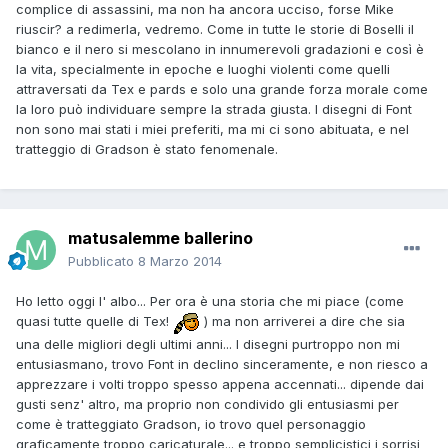
complice di assassini, ma non ha ancora ucciso, forse Mike
riuscir? a redimerla, vedremo. Come in tutte le storie di Boselli il
bianco e il nero si mescolano in innumerevoli gradazioni e così è
la vita, specialmente in epoche e luoghi violenti come quelli
attraversati da Tex e pards e solo una grande forza morale come
la loro può individuare sempre la strada giusta. I disegni di Font
non sono mai stati i miei preferiti, ma mi ci sono abituata, e nel
tratteggio di Gradson è stato fenomenale.
matusalemme ballerino
Pubblicato
8 Marzo 2014
Ho letto oggi l' albo... Per ora è una storia che mi piace (come
quasi tutte quelle di Tex!
) ma non arriverei a dire che sia
una delle migliori degli ultimi anni... I disegni purtroppo non mi
entusiasmano, trovo Font in declino sinceramente, e non riesco a
apprezzare i volti troppo spesso appena accennati... dipende dai
gusti senz' altro, ma proprio non condivido gli entusiasmi per
come è tratteggiato Gradson, io trovo quel personaggio
graficamente troppo caricaturale... e troppo semplicistici i sorrisi