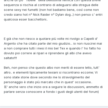
anche un po' "ribelle" della bellissima nemica con questa breve
sequenza si rischia al contrario di adeguarsi alla stregua delle
scene sexy nei fumetti (non hot badiamo bene, così come non
credo siano hot n° Nick Raider n° Dylan dog...) non penso c' entri
qualcosa esser bacchettoni..
E già che non riesco a quotare più volte mi rivolgo a Capelli d'
Argento che ha citato parte del mio giudizio... io non riuscirei mai
a non comprare tutti i mesi il mio bel Tex e quando l' ho fatto ho
dovuto poi correre ai ripari e riprendere gli albi che avevo
saltato!!!!
Beh, non penso che questo albo non meriti di essere letto, tutt'
altro.. e elementi tipicamente texiani si riscontrano eccome; Vi
sono state storie dove secondo me lo stravolgimento del
personaggio è stato più marcato che in quest' occasione..
(E' anche vero che inizio ora a seguire le discussioni, ammetto di
parlare senza conoscere a fondo i gusti degli utenti del forum)