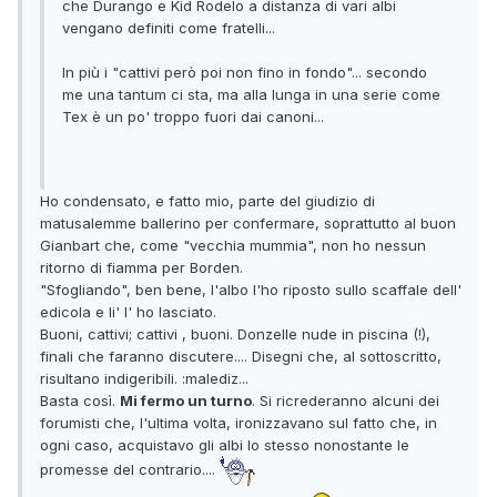
che Durango e Kid Rodelo a distanza di vari albi
vengano definiti come fratelli...
In più i "cattivi però poi non fino in fondo"... secondo
me una tantum ci sta, ma alla lunga in una serie come
Tex è un po' troppo fuori dai canoni...
Ho condensato, e fatto mio, parte del giudizio di
matusalemme ballerino per confermare, soprattutto al buon
Gianbart che, come "vecchia mummia", non ho nessun
ritorno di fiamma per Borden.
"Sfogliando", ben bene, l'albo l'ho riposto sullo scaffale dell'
edicola e li' l' ho lasciato.
Buoni, cattivi; cattivi , buoni. Donzelle nude in piscina (!),
finali che faranno discutere.... Disegni che, al sottoscritto,
risultano indigeribili. :malediz...
Basta così.
Mi fermo un turno
. Si ricrederanno alcuni dei
forumisti che, l'ultima volta, ironizzavano sul fatto che, in
ogni caso, acquistavo gli albi lo stesso nonostante le
promesse del contrario....