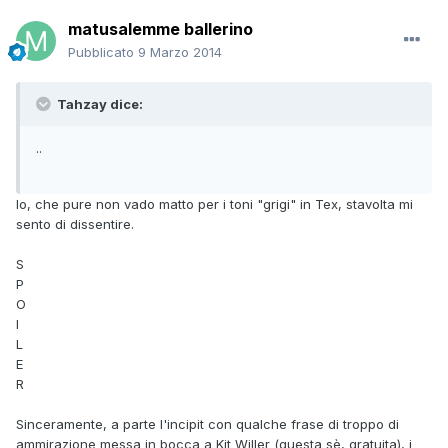
matusalemme ballerino
Pubblicato
9 Marzo 2014
Tahzay dice:
..
Io, che pure non vado matto per i toni "grigi" in Tex, stavolta mi
sento di dissentire.
S
P
O
I
L
E
R
Sinceramente, a parte l'incipit con qualche frase di troppo di
ammirazione messa in bocca a Kit Willer (questa sè, gratuita), i