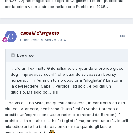
(nn.76-77) nei magistrali disegni di Guglielmo Letteri, pubblicata
per la prima volta a strisce nella serie Pueblo nel 1965...
capelli d'argento
Pubblicato
9 Marzo 2014
Leo dice:
... c'è un Tex molto GlBonelliano, sia quando si prende gioco
degli improvvisati sceriffi che quando strapazza i bounty
hunters. .... Ti fermi un turno dopo una "sfogliata"? La storia
la devi leggere, Capelli. Perdiceli sti soldi, e poi dai un
giudizio. Ma solo poi... sisi
L' ho visto, l' ho visto, ma questi cattivi che , in confronto ad altri
piu' cattivi ancora, sembrano "buoni" mi fa venire ( prendo a
prestito un'espressione usata nei miei confronti da Borden ) l'
orchite.... _thia- _ahsisi L' ho "sfogliato" ma, anche, un po'.... letto!Il
mio edicolante ha tanta pazienza ( visto quanto gli lascio
mensilmente in euro )!