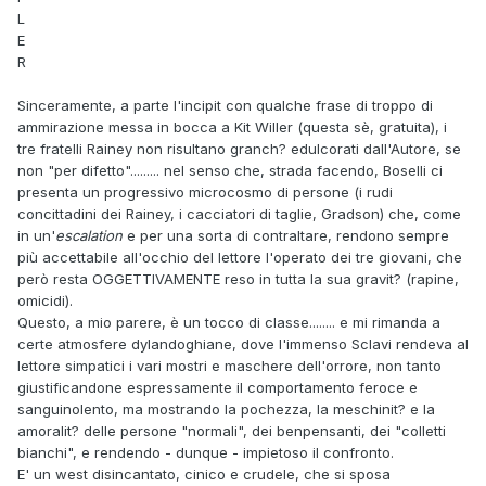
L
E
R
Sinceramente, a parte l'incipit con qualche frase di troppo di
ammirazione messa in bocca a Kit Willer (questa sè, gratuita), i
tre fratelli Rainey non risultano granch? edulcorati dall'Autore, se
non "per difetto"......... nel senso che, strada facendo, Boselli ci
presenta un progressivo microcosmo di persone (i rudi
concittadini dei Rainey, i cacciatori di taglie, Gradson) che, come
in un'
escalation
e per una sorta di contraltare, rendono sempre
più accettabile all'occhio del lettore l'operato dei tre giovani, che
però resta OGGETTIVAMENTE reso in tutta la sua gravit? (rapine,
omicidi).
Questo, a mio parere, è un tocco di classe........ e mi rimanda a
certe atmosfere dylandoghiane, dove l'immenso Sclavi rendeva al
lettore simpatici i vari mostri e maschere dell'orrore, non tanto
giustificandone espressamente il comportamento feroce e
sanguinolento, ma mostrando la pochezza, la meschinit? e la
amoralit? delle persone "normali", dei benpensanti, dei "colletti
bianchi", e rendendo - dunque - impietoso il confronto.
E' un west disincantato, cinico e crudele, che si sposa