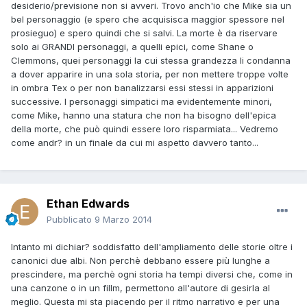
desiderio/previsione non si avveri. Trovo anch'io che Mike sia un
bel personaggio (e spero che acquisisca maggior spessore nel
prosieguo) e spero quindi che si salvi. La morte è da riservare
solo ai GRANDI personaggi, a quelli epici, come Shane o
Clemmons, quei personaggi la cui stessa grandezza li condanna
a dover apparire in una sola storia, per non mettere troppe volte
in ombra Tex o per non banalizzarsi essi stessi in apparizioni
successive. I personaggi simpatici ma evidentemente minori,
come Mike, hanno una statura che non ha bisogno dell'epica
della morte, che può quindi essere loro risparmiata... Vedremo
come andr? in un finale da cui mi aspetto davvero tanto...
Ethan Edwards
Pubblicato
9 Marzo 2014
Intanto mi dichiar? soddisfatto dell'ampliamento delle storie oltre i
canonici due albi. Non perchè debbano essere più lunghe a
prescindere, ma perchè ogni storia ha tempi diversi che, come in
una canzone o in un fillm, permettono all'autore di gesirla al
meglio. Questa mi sta piacendo per il ritmo narrativo e per una