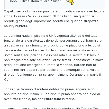
Dopo l' ultima storia mi ero "illuso"...... >
Capelli, secondo me non puoi dare un giudizio senza aver letto la
storia. In essa c'è un Tex molto GlBonelliano, sia quando si
prende gioco degli improvvisati sceriffi che quando strapazza i
bounty hunters.
La donnina nuda in piscina è UNA vignetta UNA ed è del tutto
funzionale alla caratterizzazione del personaggio del banchiere,
un cattivo senza sfumature, proprio come piacciono a te. Lo si
capisce dai vari indizi che Borden dissemina nella storia: è un
uomo senza scrupoli che già in passato si è servito di killers in
non meglio precisate situazioni. Ai tre fratelli, nonostante le molte
attenuanti che emergono durante la vicenda, Borden non fa
sconti nel farli apparire per quello che comunque sono, vale a
dire dei fuorilegge senza scrupoli (almeno Durango e in parte il
Kid).
I finali che faranno discutere dobbiamo prima leggerli, e poi
appunto ne discutiamo. Tu ne discuti prima ancora non dico di
aver letto il finale, ma addirittura tutta la storia...
Insomma, a me sembra che in questa storia ci sia Tex, un Tex