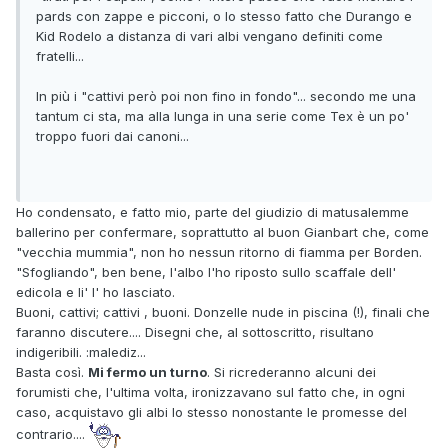
pards con zappe e picconi, o lo stesso fatto che Durango e
Kid Rodelo a distanza di vari albi vengano definiti come
fratelli...
In più i "cattivi però poi non fino in fondo"... secondo me una
tantum ci sta, ma alla lunga in una serie come Tex è un po'
troppo fuori dai canoni...
Ho condensato, e fatto mio, parte del giudizio di matusalemme
ballerino per confermare, soprattutto al buon Gianbart che, come
"vecchia mummia", non ho nessun ritorno di fiamma per Borden.
"Sfogliando", ben bene, l'albo l'ho riposto sullo scaffale dell'
edicola e li' l' ho lasciato.
Buoni, cattivi; cattivi , buoni. Donzelle nude in piscina (!), finali che
faranno discutere.... Disegni che, al sottoscritto, risultano
indigeribili. :malediz...
Basta così.
Mi fermo un turno
. Si ricrederanno alcuni dei
forumisti che, l'ultima volta, ironizzavano sul fatto che, in ogni
caso, acquistavo gli albi lo stesso nonostante le promesse del
contrario....