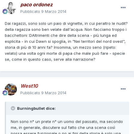
paco ordonez
Pubblicato
9 Marzo 2014
Dai ragazzi, sono solo un paio di vignette, in cui peraltro le nudit?
della ragazza sono ben velate dall'acqua. Non facciamo troppo i
bacchettoni :DAltrimenti che dire della scena - più lunga ed
esplicita - in cui Dawn si spoglia, in "Nei territori del nord ovest",
storia di più di 10 anni fa? Insomma, un mezzo seno (ripeto:
velato) una volta ogni morte di papa che male può fare - specie
se, come in questo caso, serve alla narrazione?
West10
Pubblicato
9 Marzo 2014
Burningbullet dice:
Non sono n° un prete n° un uomo del passato, ma secondo
me, in generale, discutere sul fatto che una scena così
possa essere funzionale o no ai fini della storia è solo una