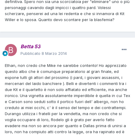
definitiva. Spero non sia una scorciatoia per "eliminare" uno o più
personaggi cavando dagli impicci i quattro pard. Volessi
scherzare, penserei ad una lei redenta e che si innamora di Kit
Willer e lo sposa. Quanto devo scontare per la blasfemia?
Betta 53
Pubblicato
8 Marzo 2014
Ethan, non credo che Mike ne sarebbe contento! Ho apprezzato
questo albo che è comunque preparatorio al gran finale, ed
espone tutti gli attori del prossimo (i pard, i giovani assassini, i
mercenari del laido banchiere ). Belli e divertenti i commenti tra i
due Kit e il quartetto è non solo affiatato ed efficiente, ma anche
ironico. Una vignetta assolutamente imperdibile è quella in cui Tex
e Carson sono seduti sotto il portico fuori dell' albergo, non ho
creduto ai miei occhi, c' è il senso del tempo e dei contrattempi.
Durango utilizza i fratelli per la vendetta, ma non credo che si
voglia occupare di loro, Rodelo gli è grato per averlo fatto
evadere ma non so ancora per quanto e Dallas prima di unirsi a
loro, non ha compiuto atti contro la legge, ora ha rapinato ed è