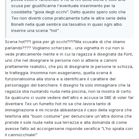
scusa per giustificarne l'eventuale inserimento per la
cosiddetta "gioia degli occhi". Detto questo spero solo che
Tex non diventi come praticamente tutte le altre serie della
Bonelli nella quali sembra sia tassativo in quasi ogni albo
inserire una scena "hot" .
Scena hot?!?! gioia per gli occhi?!?!?Ma scusate di che stiamo
parlando???? Vogliamo scherzare... una vignetta in cui non si
vede praticamente niente e in cui la ragazza è disegnata da Font,
uno che nel disegnare le persone non si attiene a canoni
prettamente realistici, che più di disegnarle le persone le schizza,
le tratteggia. Insomma non esageriamo, quella scena è
funzionalissima alla storia e a identificare il carattere del
personaggio del banchiere. Il disegno fa solo immaginare che la
ragazza stia nuotando nuda nella piscina, non la mostra di certo.
Se qualcuno ci vuole vedere dell'altro e accusa la SBE di voler far
diventare Tex un fumetto hot mi sa che lavora tanto di
immaginazione e mi ricorda abbastanza il caso della signora che
telefona alla "buon costume" per denunciare un'altra donna che
prende il sole nuda nella sua terrazza e alla domanda di come
avesse fatto ad accorgersene risponde serafica "L'ho spiata con
il cannocchiale!"