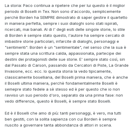
La storia: Paco continua a ripetere che per lui questo è il miglior
periodo di Boselli in Tex. Non sono d'accordo, semplicemente
perchè Borden ha SEMPRE dimostrato di saper gestire il quartetto
in maniera perfetta, sempre i suoi dialoghi sono stati ispirati,
ricercati, mai banali. Al di l' degli esiti delle singole storie, lo stile
di Borden è sempre stato questo, l'autore ha sempre cercato di
imbastire storie particolari, infarcite di dialoghi, personaggi e
"sentimenti": Borden è un "sentimentale", nel senso che la sua è
sempre stata una scrittura calda, appassionata, partecipe dei
destini dei protagonisti delle sue storie. E' sempre stato così, sin
dal Passato di Carson, passando da Cercatori di Piste, La Grande
Invasione, ecc. ecc. Io questa storia la vedo tipicamente,
classicamente boselliana, del Boselli prima maniera, che è anche
il Boselli ultima maniera, perchè fondamentalmente Boselli è
semepre stato fedele a sè stesso ed è per questo che io non
ravviso un suo periodo d'oro, separato da una prima fase: non
vedo differenze, questo è Boselli, è sempre stato Boselli.
Ed è il Boselli che amo di più: tanti personaggi, è vero, ma tutti
ben gestiti, con la solita sapienza con cui Borden è sempre
riuscito a governare tanta abbondanza di attori in scena.