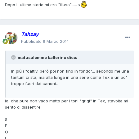
Dopo l' ultima storia mi ero "illuso"...... >
Tahzay
Pubblicato
9 Marzo 2014
matusalemme ballerino dice:
In più i "cattivi però poi non fino in fondo"... secondo me una
tantum ci sta, ma alla lunga in una serie come Tex è un po'
troppo fuori dai canoni...
Io, che pure non vado matto per i toni "grigi" in Tex, stavolta mi
sento di dissentire.
S
P
O
I