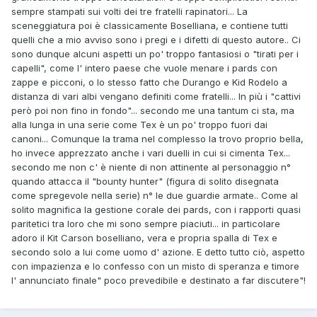
sempre stampati sui volti dei tre fratelli rapinatori... La
sceneggiatura poi è classicamente Boselliana, e contiene tutti
quelli che a mio avviso sono i pregi e i difetti di questo autore.. Ci
sono dunque alcuni aspetti un po' troppo fantasiosi o "tirati per i
capelli", come l' intero paese che vuole menare i pards con
zappe e picconi, o lo stesso fatto che Durango e Kid Rodelo a
distanza di vari albi vengano definiti come fratelli... In più i "cattivi
però poi non fino in fondo"... secondo me una tantum ci sta, ma
alla lunga in una serie come Tex è un po' troppo fuori dai
canoni... Comunque la trama nel complesso la trovo proprio bella,
ho invece apprezzato anche i vari duelli in cui si cimenta Tex...
secondo me non c' è niente di non attinente al personaggio n°
quando attacca il "bounty hunter" (figura di solito disegnata
come spregevole nella serie) n° le due guardie armate.. Come al
solito magnifica la gestione corale dei pards, con i rapporti quasi
paritetici tra loro che mi sono sempre piaciuti... in particolare
adoro il Kit Carson boselliano, vera e propria spalla di Tex e
secondo solo a lui come uomo d' azione. E detto tutto ciò, aspetto
con impazienza e lo confesso con un misto di speranza e timore
l' annunciato finale" poco prevedibile e destinato a far discutere"!