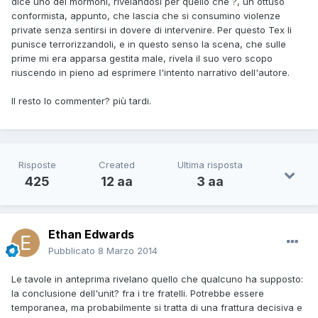
dice uno dei mormoni, rivelandosi per quello che ?, un ottuso
conformista, appunto, che lascia che si consumino violenze
private senza sentirsi in dovere di intervenire. Per questo Tex li
punisce terrorizzandoli, e in questo senso la scena, che sulle
prime mi era apparsa gestita male, rivela il suo vero scopo
riuscendo in pieno ad esprimere l'intento narrativo dell'autore.
Il resto lo commenter? più tardi.
Risposte
Created
Ultima risposta
425
12 aa
3 aa
Ethan Edwards
Pubblicato
8 Marzo 2014
Le tavole in anteprima rivelano quello che qualcuno ha supposto:
la conclusione dell'unit? fra i tre fratelli. Potrebbe essere
temporanea, ma probabilmente si tratta di una frattura decisiva e