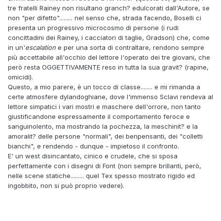
tre fratelli Rainey non risultano granch? edulcorati dall'Autore, se
non "per difetto"......... nel senso che, strada facendo, Boselli ci
presenta un progressivo microcosmo di persone (i rudi
concittadini dei Rainey, i cacciatori di taglie, Gradson) che, come
in un'
escalation
e per una sorta di contraltare, rendono sempre
più accettabile all'occhio del lettore l'operato dei tre giovani, che
però resta OGGETTIVAMENTE reso in tutta la sua gravit? (rapine,
omicidi).
Questo, a mio parere, è un tocco di classe........ e mi rimanda a
certe atmosfere dylandoghiane, dove l'immenso Sclavi rendeva al
lettore simpatici i vari mostri e maschere dell'orrore, non tanto
giustificandone espressamente il comportamento feroce e
sanguinolento, ma mostrando la pochezza, la meschinit? e la
amoralit? delle persone "normali", dei benpensanti, dei "colletti
bianchi", e rendendo - dunque - impietoso il confronto.
E' un west disincantato, cinico e crudele, che si sposa
perfettamente con i disegni di Font (non sempre brillanti, però,
nelle scene statiche......... quel Tex spesso mostrato rigido ed
ingobbito, non si può proprio vedere).