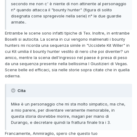
secondo me non c' è niente di non attinente al personaggio
n° quando attacca il "bounty hunter" (figura di solito
disegnata come spregevole nella serie) n° le due guardie
armate..
Entrambe le scene sono infatti tipiche di Tex. Inoltre, in entrambe
Boselli si autocita. La scena in cui vengono malmenati i bounty
hunters mi ricorda una sequenza simile in "Uccidete Kit Willer" in
cui Kit umilia il bounty hunter vestito di nero che poi diventer? un
amico, mentre la scena dell'ingresso nel paese è presa di peso
da una sequenza presente nella bellissima I Giustizieri di Vegas.
Scene belle ed efficaci, sia nelle storie sopra citate che in quella
odierna.
Cita
Mike è un personaggio che mi sta molto simpatico, ma che,
a mio parere, per diventare veramente memorabile, in
questa storia dovrebbe morire, magari per mano di
Durango, e decretare quindi la frattura finale tra i 3.
Francamente, Ammiraglio, spero che questo tuo