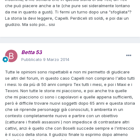
che può piacere anche a te (che pure sei sideralmente lontano
da me in quanto a gusti). Ti fermi un turno dopo una "sfogliata"?
La storia la devi leggere, Capelli. Perdiceli sti soldi, e poi dai un
giudizio. Ma solo poi... sisi
Betta 53
Pubblicato
9 Marzo 2014
Tutte le opinioni sono rispettabili e non mi permetto di giudicare
se altri del forum, in questo caso Capelli non comprano l'albo tutti
i mesi. Io da più di 50 anni compro Tex tutti i mesi, e poi i Maxi e i
Texoni. Non tutte le storie mi piacciono, e poi anche tra quelle
che mi piacciono ci sono i capolavori e quelle appena sufficienti,
però è difficile trovare nuovi soggetti dopo 65 anni e questa storia
che sè riprende personaggi già conosciuti, li ambienta in un
contesto completamente nuovo e partire con un obiettivo
(catturare i fratelli assassini ) non impedisce di contrastare altri
cattivi, anzi è quello che con Boselli succede sempre e l'intreccio
è il succo della storia. Il giudizio finale lo esprimo dopo almeno