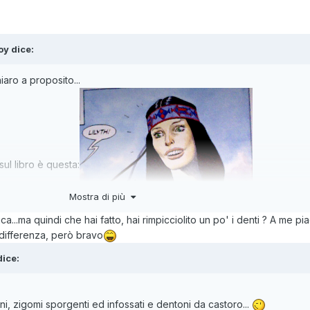
oy
dice:
aro a proposito...
ul libro è questa:
Mostra di più
ca...ma quindi che hai fatto, hai rimpicciolito un po' i denti ? A me pi
ifferenza, però bravo
attamento estetico con un noto programma Adobe:
ice:
ni, zigomi sporgenti ed infossati e dentoni da castoro...