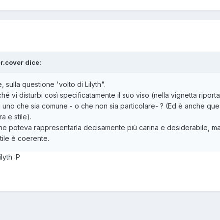
er.cover
dice:
sulla questione 'volto di Lilyth".
hé vi disturbi così specificatamente il suo viso (nella vignetta riporta
uno che sia comune - o che non sia particolare- ? (Ed è anche que
 e stile).
he poteva rappresentarla decisamente più carina e desiderabile, ma
tile è coerente.
lilyth
:P