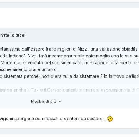
 Vitello
dice:
nissima dall'essere tra le migliori di Nizzi...una variazione sbiadita
tta Indiana"-NIzzi farà incommensurabilmente meglio con le sue s
 Morte qui è svuotato del suo significato...non rappresenta niente e
ascheramento come un altro...
 sistemata perchè...non c'era nulla da sistemare ? Io la trovo belliss
simo anche il Tex e il Carson caricati in maniera espressionista di 
iuttosto).
Mostra di più
x e pards abbiano tratti somatici rigidi e univoci, è bella che sfatat
 zigomi sporgenti ed infossati e dentoni da castoro...