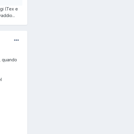
gi (Tex e
addio...
di una
), quando
l