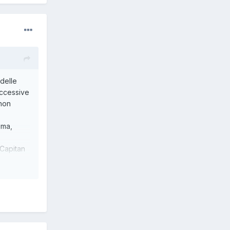
 delle
uccessive
 non
ima,
"Capitan
a da