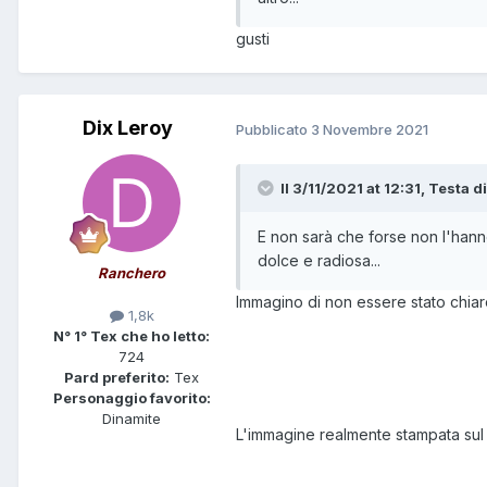
gusti
Dix Leroy
Pubblicato
3 Novembre 2021
Il 3/11/2021 at 12:31,
Testa di
E non sarà che forse non l'hanno
dolce e radiosa...
Ranchero
Immagino di non essere stato chiaro
1,8k
N° 1° Tex che ho letto:
724
Pard preferito:
Tex
Personaggio favorito:
Dinamite
L'immagine realmente stampata sul 