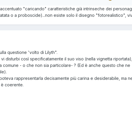
accentuato "caricando" caratteristiche già intrinseche dei personag
ata o a proboscide)...non esiste solo il disegno "fotorealistico", viv
la questione 'volto di Lilyth".
e impegno, ma poi avrei snaturato l'opera dando a Lilith l'aspetto 
vi disturbi così specificatamente il suo viso (nella vignetta riportata
sono di molto belle).
a comune - o che non sia particolare- ? (Ed è anche questo che ne
le).
poteva rappresentarla decisamente più carina e desiderabile, ma ne
e è coerente.