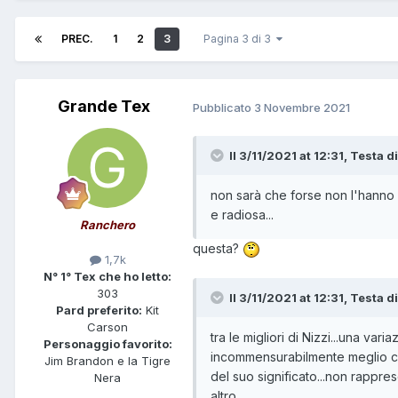
PREC.
1
2
3
Pagina 3 di 3
Grande Tex
Pubblicato
3 Novembre 2021
Il 3/11/2021 at 12:31,
Testa di
non sarà che forse non l'hanno s
e radiosa...
Ranchero
questa?
1,7k
N° 1° Tex che ho letto:
303
Il 3/11/2021 at 12:31,
Testa di
Pard preferito:
Kit
Carson
tra le migliori di Nizzi...una va
Personaggio favorito:
incommensurabilmente meglio co
Jim Brandon e la Tigre
del suo significato...non rapp
Nera
altro...