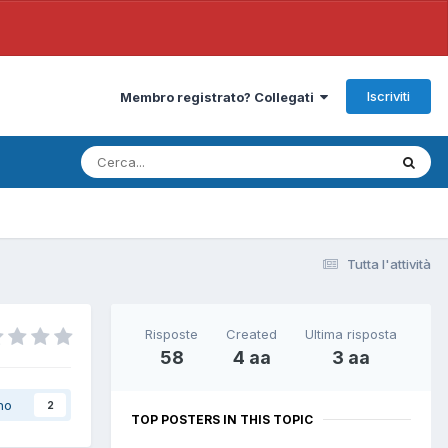
Iscriviti
Membro registrato? Collegati
Tutta l'attività
Risposte
Created
Ultima risposta
58
4 aa
3 aa
no
2
TOP POSTERS IN THIS TOPIC