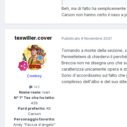
Beh, ma di fatto ha semplicemente 
Carson non hanno certo il naso a pat
texwiller.cover
Pubblicato
6 Novembre 2021
Tornando a monte della sezione, sul
E potevo metterci anche maggior
Permettetemi di chiedervi il perché 
vera nativa americana (e ce ne 
Breccia non ne disegna uno che si
caratterizza unicamente opera e sti
Sono d'accordissimo sul fatto che 
Cowboy
complesso dell'albo e del suo stil
143
Nome reale:
Ivan
N° 1° Tex che ho letto:
435
Pard preferito:
Kit
Carson
Personaggio favorito:
Andy "Faccia d'angelo"