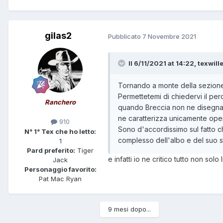
gilas2
Pubblicato
7 Novembre 2021
Il 6/11/2021 at 14:22,
texwill
Tornando a monte della sezione, 
Permettetemi di chiedervi il perc
Ranchero
quando Breccia non ne disegna 
ne caratterizza unicamente opera
910
Sono d'accordissimo sul fatto c
N° 1° Tex che ho letto:
complesso dell'albo e del suo s
1
Pard preferito:
Tiger
e infatti io ne critico tutto non solo 
Jack
Personaggio favorito:
Pat Mac Ryan
9 mesi dopo...