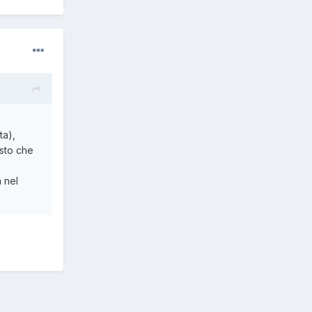
ta),
sto che
 nel