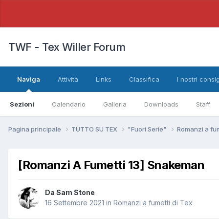
TWF - Tex Willer Forum
Naviga
Attività
Links
Classifica
I nostri consig
Sezioni
Calendario
Galleria
Downloads
Staff
Pagina principale
TUTTO SU TEX
"Fuori Serie"
Romanzi a fum
[Romanzi A Fumetti 13] Snakeman
Da
Sam Stone
16 Settembre 2021
in
Romanzi a fumetti di Tex