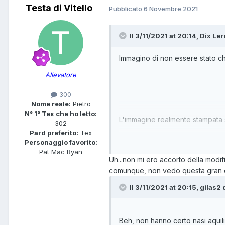
Testa di Vitello
Pubblicato
6 Novembre 2021
Il 3/11/2021 at 20:14,
Dix Ler
Immagino di non essere stato chi
Allevatore
300
Nome reale:
Pietro
N° 1° Tex che ho letto:
L'immagine realmente stampata s
302
Pard preferito:
Tex
Personaggio favorito:
Pat Mac Ryan
Uh...non mi ero accorto della modifi
comunque, non vedo questa gran d
Quella precedente ha un minitr
Il 3/11/2021 at 20:15,
gilas2
d
Beh, non hanno certo nasi aquili