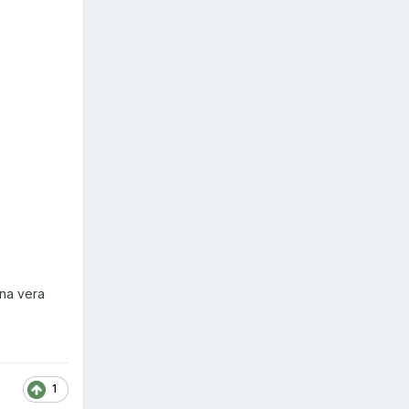
una vera
1