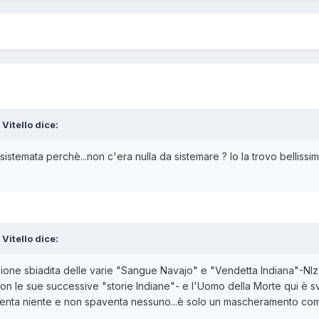
 Vitello
dice:
istemata perchè...non c'era nulla da sistemare ? Io la trovo bellissi
 Vitello
dice:
riazione sbiadita delle varie "Sangue Navajo" e "Vendetta Indiana"-NIz
n le sue successive "storie Indiane"- e l'Uomo della Morte qui è s
resenta niente e non spaventa nessuno...è solo un mascheramento co