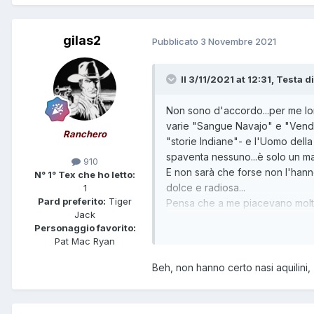
gilas2
Pubblicato
3 Novembre 2021
Il 3/11/2021 at 12:31,
Testa di
Non sono d'accordo...per me lonta
varie "Sangue Navajo" e "Vende
Ranchero
"storie Indiane"- e l'Uomo della
spaventa nessuno...è solo un m
910
E non sarà che forse non l'hanno
N° 1° Tex che ho letto:
dolce e radiosa...
1
Pard preferito:
Tiger
Pensa che a me piacevano moltis
Jack
Jack" (li non mi piace la storia, p
Personaggio favorito:
D'altra parte, la leggenda che Te
Pat Mac Ryan
tempo...
Beh, non hanno certo nasi aquilini,