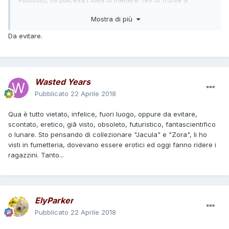
un'altra leggenda del West (del nostro West fittizio dei
Mostra di più
fumetti, ovviamente). Me lo immagino 10-15 anni più vecchio
di Tex, che ha vissuto i suoi anni d'oro quando Tex era un
Da evitare.
giovane fuorilegge... Dici che un personaggio del genere è
davvero "vietato"?
Wasted Years
Pubblicato
22 Aprile 2018
Qua è tutto vietato, infelice, fuori luogo, oppure da evitare,
scontato, eretico, giã visto, obsoleto, futuristico, fantascientifico
o lunare. Sto pensando di collezionare "Jacula" e "Zora", li ho
visti in fumetteria, dovevano essere erotici ed oggi fanno ridere i
ragazzini. Tanto...
ElyParker
Pubblicato
22 Aprile 2018