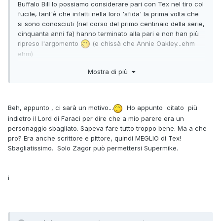
Buffalo Bill lo possiamo considerare pari con Tex nel tiro col
fucile, tant'è che infatti nella loro 'sfida' la prima volta che
si sono conosciuti (nel corso del primo centinaio della serie,
cinquanta anni fa) hanno terminato alla pari e non han più
ripreso l'argomento
(e chissà che Annie Oakley...ehm
ehm)
Jack Thunder e Mefisto hanno qualità e campi in cui
Mostra di più
eccellono ma che sono assolutamente diverse da quelle in
cui eccelle Tex. Non potranno mai domare un cavallo
selvaggio o che ha fatto mangiare la polvere a cavalieri e
cowboys provetti, o scalare pareti rocciose di notte a mani
Beh, appunto , ci sarà un motivo...
Ho appunto citato più
nude, così tanto per dire
indietro il Lord di Faraci per dire che a mio parere era un
Anche Sumankan forse può mettere Tex in difficoltà in un
personaggio sbagliato. Sapeva fare tutto troppo bene. Ma a che
corpo a corpo, ma non riuscirebbe a colpire con una colt in
pro? Era anche scrittore e pittore, quindi MEGLIO di Tex!
entrambe le mani due volte una moneta che viene lanciata
Sbagliatissimo. Solo Zagor può permettersi Supermike.
in aria facendo due volte un buco perfetto al centro, o a
centrare con il lancio di un coltello bowie un ragno
velenoso od uno scorpione che si sta arrampicando su di
i
un palo a pochi centimetri dal collo di una potenziale vittima.
Continuo a ripeterlo: non propongo, e non me lo sognerei
mai nemmeno, un avversario che BATTA effettivamente
Tex, ma che possa farlo 'sudare'
in più di uno
dei campi in