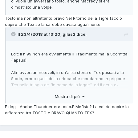
ci vuole un avversario tosto, anche Macredy si era
dimostrato una volpe.
Tosto ma non altrettanto bravo.Nel Ritorno della Tigre faccio
capire che Tex se la sarebbe cavata ugualmente.
Il 23/4/2018 at 13:20,
gilas2
dice:
Edit: il n.99 non era ovviamente Il Tradimento ma la Sconfitta
(lapsus)
Altri avversari notevoli, in un'altra storia di Tex passati alla
Storia, erano quelli della cricca che mandarono in prigione
Tex nella trilogia de "In nome della legge", ed il deus ex
machina - come Macredy - venne fuori solo alla fine. Per
Mostra di più
non aprire poi il capitolo delle donne diaboliche, a partire
dalla Janet Brent di 'Chinatown'
E dagli! Anche Thundner era tosto.E Mefisto? La volete capire la
Ripeto: quando l'avversario è tosto da battere, la storia
differenza tra TOSTO e BRAVO QUANTO TEX?
diventa memorabile.