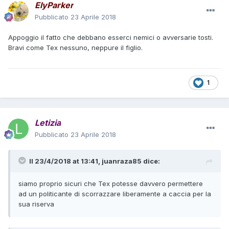
ElyParker
alcuni uomini di fiducia che lo tenessero d'occhio, al fine
Pubblicato
23 Aprile 2018
esplicito di evitare qualsivoglia equivoco o incidente?
Io, personalmente, non credo proprio...
Appoggio il fatto che debbano esserci nemici o avversarie tosti.
Bravi come Tex nessuno, neppure il figlio.
Tex era stato suo malgrado coinvolto in una battuta di
caccia per "vip" anche in
Sioux
, e pur essendosi infine
trovato costretto a fare loro da guida mostrò da subito la
sua contrarietà alla cosa, per timore che i Sioux potessero
1
aversene a male... A "casa sua", essendo lui il referente per
i Navajos, non credo avrebbe difficoltà a far saltare tutto fin
dal principio...
Letizia
Pubblicato
23 Aprile 2018
Il 23/4/2018 at 13:41,
juanraza85
dice:
siamo proprio sicuri che Tex potesse davvero permettere
ad un politicante di scorrazzare liberamente a caccia per la
sua riserva