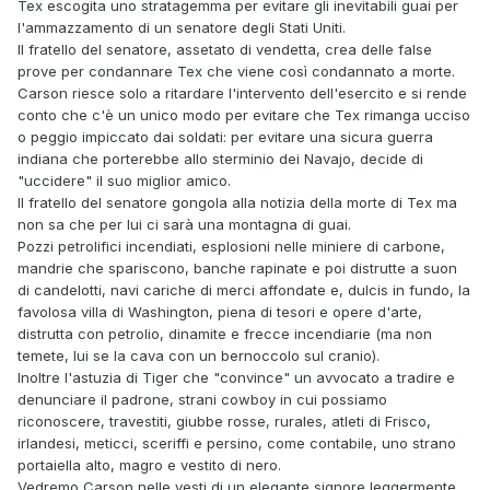
Tex escogita uno stratagemma per evitare gli inevitabili guai per
l'ammazzamento di un senatore degli Stati Uniti.
Il fratello del senatore, assetato di vendetta, crea delle false
prove per condannare Tex che viene così condannato a morte.
Carson riesce solo a ritardare l'intervento dell'esercito e si rende
conto che c'è un unico modo per evitare che Tex rimanga ucciso
o peggio impiccato dai soldati: per evitare una sicura guerra
indiana che porterebbe allo sterminio dei Navajo, decide di
"uccidere" il suo miglior amico.
Il fratello del senatore gongola alla notizia della morte di Tex ma
non sa che per lui ci sarà una montagna di guai.
Pozzi petrolifici incendiati, esplosioni nelle miniere di carbone,
mandrie che spariscono, banche rapinate e poi distrutte a suon
di candelotti, navi cariche di merci affondate e, dulcis in fundo, la
favolosa villa di Washington, piena di tesori e opere d'arte,
distrutta con petrolio, dinamite e frecce incendiarie (ma non
temete, lui se la cava con un bernoccolo sul cranio).
Inoltre l'astuzia di Tiger che "convince" un avvocato a tradire e
denunciare il padrone, strani cowboy in cui possiamo
riconoscere, travestiti, giubbe rosse, rurales, atleti di Frisco,
irlandesi, meticci, sceriffi e persino, come contabile, uno strano
portaiella alto, magro e vestito di nero.
Vedremo Carson nelle vesti di un elegante signore leggermente