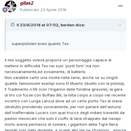
gilas2
Pubblicato
23 Aprile 2018
Il 23/4/2018 at 07:02,
borden
dice:
superpistoleri bravi quanto Tex
Il mio soggetto voleva proporre un personaggio capace di
mettere in difficoltà Tex nei suoi 'punti forti' ma non
necessariamente,ed ovviamente, di batterlo.
Non sarebbe certo una novità nella serie, anche se su singoli
qualità: famosissimi esempi sono El Muerto (duello con la pistola),
Il Tradimento n.99 (con l'inganno delle fondina girevole), la gara
di tiro col fucile con Buffalo Bill, la lotta corpo a corpo nel recente
incontro con Lunga Lancia dove ad un certo punto Tex le stava
oltretutto prendendo sonoramente, per non parlare dell'astuzia
dell'inafferrabile Lucero con quel trucco degli indiani travestiti da
pastori messicani che solo il ciuffo di lana strappato dal navajo
morto aveva permesso di svelare, i gigantoni della Tigre Nera
fermati solo dalla dinamite, e quanti altri me ne sfuggono... eppure