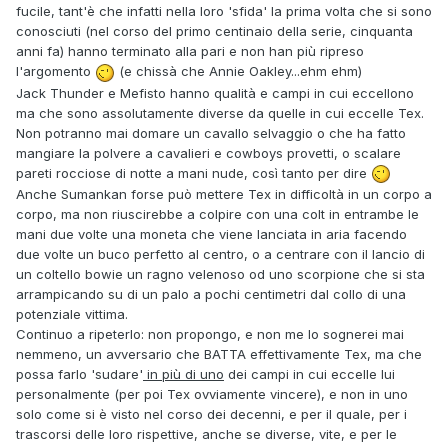
fucile, tant'è che infatti nella loro 'sfida' la prima volta che si sono
conosciuti (nel corso del primo centinaio della serie, cinquanta
anni fa) hanno terminato alla pari e non han più ripreso
l'argomento
(e chissà che Annie Oakley...ehm ehm)
Jack Thunder e Mefisto hanno qualità e campi in cui eccellono
ma che sono assolutamente diverse da quelle in cui eccelle Tex.
Non potranno mai domare un cavallo selvaggio o che ha fatto
mangiare la polvere a cavalieri e cowboys provetti, o scalare
pareti rocciose di notte a mani nude, così tanto per dire
Anche Sumankan forse può mettere Tex in difficoltà in un corpo a
corpo, ma non riuscirebbe a colpire con una colt in entrambe le
mani due volte una moneta che viene lanciata in aria facendo
due volte un buco perfetto al centro, o a centrare con il lancio di
un coltello bowie un ragno velenoso od uno scorpione che si sta
arrampicando su di un palo a pochi centimetri dal collo di una
potenziale vittima.
Continuo a ripeterlo: non propongo, e non me lo sognerei mai
nemmeno, un avversario che BATTA effettivamente Tex, ma che
possa farlo 'sudare'
in più di uno
dei campi in cui eccelle lui
personalmente (per poi Tex ovviamente vincere), e non in uno
solo come si è visto nel corso dei decenni, e per il quale, per i
trascorsi delle loro rispettive, anche se diverse, vite, e per le