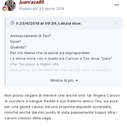
juanraza85
Pubblicato
23 Aprile 2018
Il 23/4/2018 at 09:26,
Letizia
dice:
Ammazzamenti di Tex?
Dove?
Quando?
Per chi ritiene che la storia sia improponibile:
La storia inizia con il duello tra Carson e Tex dove "pare"
che Tex passi a miglior vita.
Mesi prima, un senatore lei-non-sa-chi-sono-io si inoltra
con due guide nella riserva navajo per una battuta di
Mostra di più
caccia.
Qui, per imbecillità, uccide una giovane navajo cui segue
una caccia all'uomo che termina con la morte del senatore.
Non posso negare di ritenere che anche solo far fingere Carson
Tex escogita uno stratagemma per evitare gli inevitabili guai
di uccidere a sangue freddo il suo fraterno amico Tex, sia pure
per l'ammazzamento di un senatore degli Stati Uniti.
per una giusta causa, sia una proposta alquanto azzardata,
Il fratello del senatore, assetato di vendetta, crea delle false
nonché anche dal mio punto di vista palesemente troppo oltre i
prove per condannare Tex che viene così condannato a
canoni classici della saga.
morte.
Carson riesce solo a ritardare l'intervento dell'esercito e si