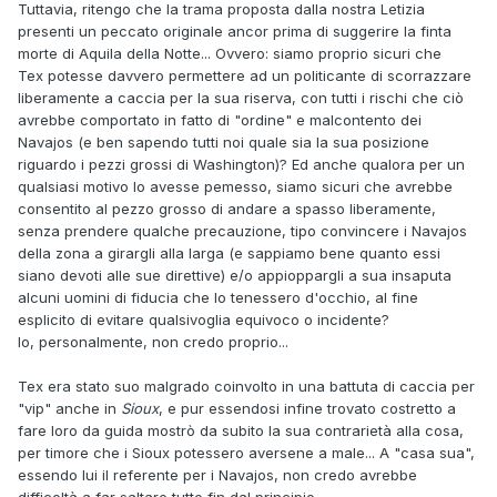
Tuttavia, ritengo che la trama proposta dalla nostra Letizia
rende conto che c'è un unico modo per evitare che Tex
presenti un peccato originale ancor prima di suggerire la finta
rimanga ucciso o peggio impiccato dai soldati: per evitare
morte di Aquila della Notte... Ovvero: siamo proprio sicuri che
una sicura guerra indiana che porterebbe allo sterminio dei
Tex potesse davvero permettere ad un politicante di scorrazzare
Navajo, decide di "uccidere" il suo miglior amico.
liberamente a caccia per la sua riserva, con tutti i rischi che ciò
Il fratello del senatore gongola alla notizia della morte di Tex
avrebbe comportato in fatto di "ordine" e malcontento dei
ma non sa che per lui ci sarà una montagna di guai.
Navajos (e ben sapendo tutti noi quale sia la sua posizione
Pozzi petrolifici incendiati, esplosioni nelle miniere di
riguardo i pezzi grossi di Washington)? Ed anche qualora per un
carbone, mandrie che spariscono, banche rapinate e poi
qualsiasi motivo lo avesse pemesso, siamo sicuri che avrebbe
distrutte a suon di candelotti, navi cariche di merci
consentito al pezzo grosso di andare a spasso liberamente,
affondate e, dulcis in fundo, la favolosa villa di Washington,
senza prendere qualche precauzione, tipo convincere i Navajos
piena di tesori e opere d'arte, distrutta con petrolio,
della zona a girargli alla larga (e sappiamo bene quanto essi
dinamite e frecce incendiarie (ma non temete, lui se la cava
siano devoti alle sue direttive) e/o appioppargli a sua insaputa
con un bernoccolo sul cranio).
alcuni uomini di fiducia che lo tenessero d'occhio, al fine
Inoltre l'astuzia di Tiger che "convince" un avvocato a
esplicito di evitare qualsivoglia equivoco o incidente?
tradire e denunciare il padrone, strani cowboy in cui
Io, personalmente, non credo proprio...
possiamo riconoscere, travestiti, giubbe rosse, rurales,
atleti di Frisco, irlandesi, meticci, sceriffi e persino, come
Tex era stato suo malgrado coinvolto in una battuta di caccia per
contabile, uno strano portaiella alto, magro e vestito di nero.
"vip" anche in
Sioux
, e pur essendosi infine trovato costretto a
Vedremo Carson nelle vesti di un elegante signore
fare loro da guida mostrò da subito la sua contrarietà alla cosa,
leggermente dinamitardo e un tizio con una folta barba nera
per timore che i Sioux potessero aversene a male... A "casa sua",
tipo ma-dove-ho-già-visto-costui.
essendo lui il referente per i Navajos, non credo avrebbe
Come andrà a finire?