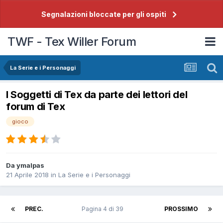
Segnalazioni bloccate per gli ospiti
TWF - Tex Willer Forum
La Serie e i Personaggi
I Soggetti di Tex da parte dei lettori del
forum di Tex
gioco
Da
ymalpas
21 Aprile 2018
in
La Serie e i Personaggi
PREC.
Pagina 4 di 39
PROSSIMO