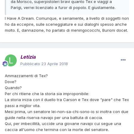
da Morisco, superpistoleri bravi quanto Tex e viaggi a
Parigi, verrei licenziato a furor di popolo. E giustamente.
I Have A Dream. Comunque, e seriamente, a livello di soggetti non
ho da eccepire, sulle sceneggiature e sui dialoghi spesso anche
molto. E, dannazione, ho parlato di meningococchi, Burioni docet.
Letizia
Pubblicato
23 Aprile 2018
Ammazzamenti di Tex?
Dove?
Quando?
Per chi ritiene che la storia sia improponibile:
La storia inizia con il duello tra Carson e Tex dove "pare" che Tex
passi a miglior vita.
Mesi prima, un senatore lei-non-sa-chi-sono-io si inoltra con due
guide nella riserva navajo per una battuta di caccia.
Qui, per imbecillità, uccide una giovane navajo cui segue una
caccia all'uomo che termina con la morte del senatore.