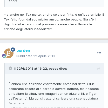
finora.
ma anche no! Tex morto, anche solo per finta, è un'idea orribile! E
Tex fatto fuori dal suo miglior amico, anche peggio. Già c'è il
litigio tra kit e carson nel prossimo texone che solleverà le
critiche degli eterni insoddisfatti.
borden
Pubblicato
22 Aprile 2018
Il 22/4/2018 at 16:22,
pecos
dice:
È chiaro che finirebbe esattamente come hai detto: i due
sembrano essere alle corde e doversi battere, ma riescono
a ribaltare la situazione (magari con un aiuto di Kit e Tiger
dall'esterno). Ma qui si tratta di scrivere una sceneggiatura
fatta bene.
Piuttosto, mi piaceva l'idea di mettere Tex di fronte a