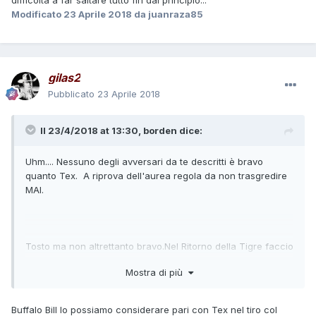
difficoltà a far saltare tutto fin dal principio...
Ma naturalmente nel migliore dei modi.
Modificato
23 Aprile 2018
da juanraza85
Quando il generale Davis si renderà conto di essere stato
preso per i fondelli (ma i lettori sicuramente no) perché Tex
ha simulato la sua morte con un intruglio di Morisco, non
potrà che rallegrarsi che le cose sono andate in quel modo.
gilas2
Pubblicato
23 Aprile 2018
Il 23/4/2018 at 13:30,
borden
dice:
Uhm.... Nessuno degli avversari da te descritti è bravo
quanto Tex. A riprova dell'aurea regola da non trasgredire
MAI.
Tosto ma non altrettanto bravo.Nel Ritorno della Tigre faccio
capire che Tex se la sarebbe cavata ugualmente.
Mostra di più
E dagli! Anche Thundner era tosto.E Mefisto? La volete
capire la differenza tra TOSTO e BRAVO QUANTO TEX?
Buffalo Bill lo possiamo considerare pari con Tex nel tiro col