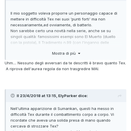
Il mio soggetto voleva proporre un personaggio capace di
mettere in difficoltà Tex nei suoi 'punti forti' ma non
necessariamente,ed ovviamente, di batterlo.
Non sarebbe certo una novità nella serie, anche se su
singoli qualità: famosissimi esempi sono El Muerto (duello
con la pistola), Il Tradimento n.99 (con l'inganno delle
fondina girevole), la gara di tiro col fucile con Buffalo Bill, la
Mostra di più
lotta corpo a corpo nel recente incontro con Lunga Lancia
dove ad un certo punto Tex le stava oltretutto prendendo
Uhm.... Nessuno degli avversari da te descritti è bravo quanto Tex.
sonoramente, per non parlare dell'astuzia dell'inafferrabile
A riprova dell'aurea regola da non trasgredire MAI.
Lucero con quel trucco degli indiani travestiti da pastori
messicani che solo il ciuffo di lana strappato dal navajo
morto aveva permesso di svelare, i gigantoni della Tigre
Nera fermati solo dalla dinamite, e quanti altri me ne
sfuggono... eppure nessuno mi pare abbia mai 'chiesto la
Il 23/4/2018 at 13:15,
ElyParker
dice:
testa' del soggettista o dello sceneggiatore di turno, anzi
quasi tutte sono storie passate alla Storia di Tex.
Nell'ultima apparizione di Sumankan, questi ha messo in
Tanto più l'avversario è tosto, tanto più merito ha Tex nello
difficoltà Tex durante il combattimento corpo a corpo. Vi
sconfiggerlo, tanto più la storia passa alla Storia.
ricordate che aveva una solida presa di mano quando
cercava di strozzare Tex?