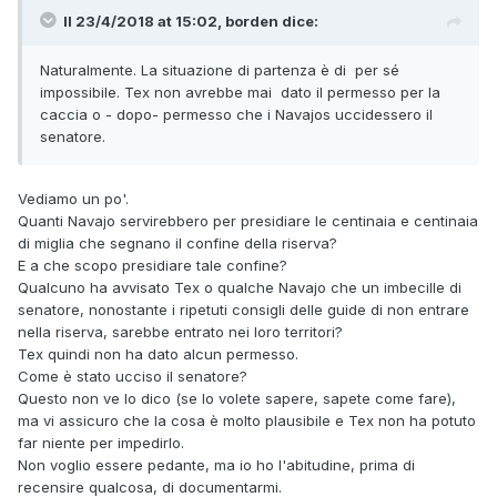
Il 23/4/2018 at 15:02,
borden
dice:
Naturalmente. La situazione di partenza è di per sé
impossibile. Tex non avrebbe mai dato il permesso per la
caccia o - dopo- permesso che i Navajos uccidessero il
senatore.
Vediamo un po'.
Quanti Navajo servirebbero per presidiare le centinaia e centinaia
di miglia che segnano il confine della riserva?
E a che scopo presidiare tale confine?
Qualcuno ha avvisato Tex o qualche Navajo che un imbecille di
senatore, nonostante i ripetuti consigli delle guide di non entrare
nella riserva, sarebbe entrato nei loro territori?
Tex quindi non ha dato alcun permesso.
Come è stato ucciso il senatore?
Questo non ve lo dico (se lo volete sapere, sapete come fare),
ma vi assicuro che la cosa è molto plausibile e Tex non ha potuto
far niente per impedirlo.
Non voglio essere pedante, ma io ho l'abitudine, prima di
recensire qualcosa, di documentarmi.