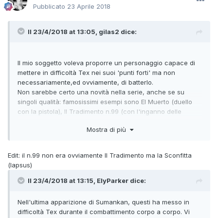
Pubblicato
23 Aprile 2018
Il 23/4/2018 at 13:05,
gilas2
dice:
Il mio soggetto voleva proporre un personaggio capace di
mettere in difficoltà Tex nei suoi 'punti forti' ma non
necessariamente,ed ovviamente, di batterlo.
Non sarebbe certo una novità nella serie, anche se su
singoli qualità: famosissimi esempi sono El Muerto (duello
con la pistola), Il Tradimento n.99 (con l'inganno delle
fondina girevole), la gara di tiro col fucile con Buffalo Bill, la
Mostra di più
lotta corpo a corpo nel recente incontro con Lunga Lancia
dove ad un certo punto Tex le stava oltretutto prendendo
sonoramente, per non parlare dell'astuzia dell'inafferrabile
Edit: il n.99 non era ovviamente Il Tradimento ma la Sconfitta
Lucero con quel trucco degli indiani travestiti da pastori
(lapsus)
messicani che solo il ciuffo di lana strappato dal navajo
morto aveva permesso di svelare, i gigantoni della Tigre
Il 23/4/2018 at 13:15,
ElyParker
dice:
Nera fermati solo dalla dinamite, e quanti altri me ne
sfuggono... eppure nessuno mi pare abbia mai 'chiesto la
Nell'ultima apparizione di Sumankan, questi ha messo in
testa' del soggettista o dello sceneggiatore di turno, anzi
difficoltà Tex durante il combattimento corpo a corpo. Vi