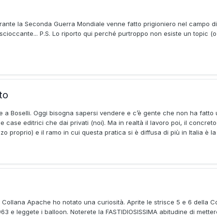
rante la Seconda Guerra Mondiale venne fatto prigioniero nel campo d
scioccante... P.S. Lo riporto qui perché purtroppo non esiste un topic 
to
e a Boselli. Oggi bisogna sapersi vendere e c’è gente che non ha fatto
e case editrici che dai privati (noi). Ma in realtà il lavoro poi, il concret
proprio) e il ramo in cui questa pratica si è diffusa di più in Italia è la
a Collana Apache ho notato una curiosità. Aprite le strisce 5 e 6 della
963 e leggete i balloon. Noterete la FASTIDIOSISSIMA abitudine di metter