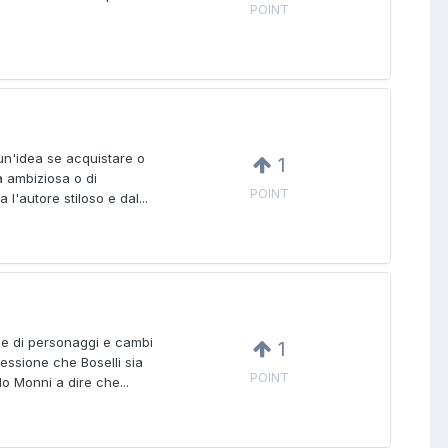
POINT
 un'idea se acquistare o
1
ia ambiziosa o di
POINT
'autore stiloso e dal...
ine di personaggi e cambi
1
pressione che Boselli sia
POINT
o Monni a dire che...