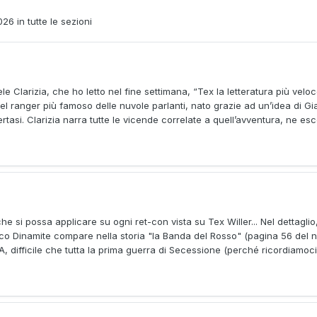
6 in tutte le sezioni
le Clarizia, che ho letto nel fine settimana, “Tex la letteratura più velo
del ranger più famoso delle nuvole parlanti, nato grazie ad un’idea di Gia
rtasi. Clarizia narra tutte le vicende correlate a quell’avventura, ne esc
 che si possa applicare su ogni ret-con vista su Tex Willer... Nel dettaglio
co Dinamite compare nella storia "la Banda del Rosso" (pagina 56 del n
A, difficile che tutta la prima guerra di Secessione (perché ricordiamoci