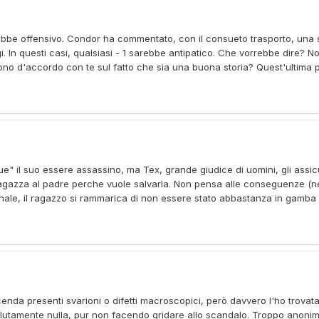
ebbe offensivo. Condor ha commentato, con il consueto trasporto, una st
In questi casi, qualsiasi - 1 sarebbe antipatico. Che vorrebbe dire? No
 sono d'accordo con te sul fatto che sia una buona storia? Quest'ultima p
ngue" il suo essere assassino, ma Tex, grande giudice di uomini, gli ass
 ragazza al padre perche vuole salvarla. Non pensa alle conseguenze (n
 finale, il ragazzo si rammarica di non essere stato abbastanza in gamba p
enda presenti svarioni o difetti macroscopici, però davvero l'ho trovata
lutamente nulla, pur non facendo gridare allo scandalo. Troppo anonima 