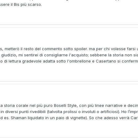
ere il Bis più scarso.
s, metterò il resto del commento sotto spoiler. ma per chi volesse farsi
 giudizio, mi sentirei di consigliarne l'acquisto; sebbene la storia non s
 di lettura gradevole adatta sotto l'ombrellone e Casertano si conferma l
toria corale nel più puro Boselli Style, con più linee narrative e dec
iversi punti rivedibili (talvolta prolissi o involuti o artificiosi). Ho l’im
ad es. Shaman liquidato in un paio di vignette). So che adesso verrà Carl