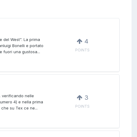
ce del West”. La prima
4
nluigi Bonelli e portato
POINTS
e fuori una gustosa...
, verificando nelle
3
umero 4) e nella prima
POINTS
 che su Tex ce ne...