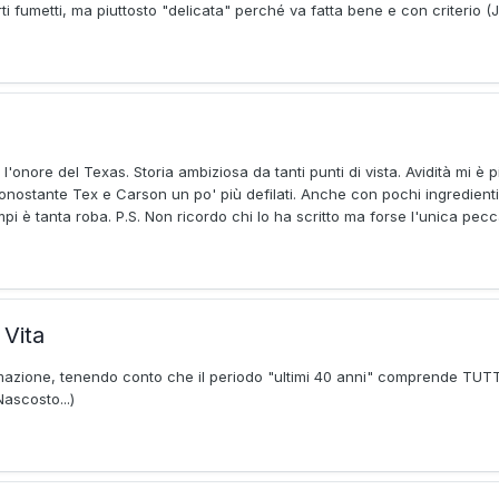
i fumetti, ma piuttosto "delicata" perché va fatta bene e con criterio (
l'onore del Texas. Storia ambiziosa da tanti punti di vista. Avidità mi è 
 nonostante Tex e Carson un po' più defilati. Anche con pochi ingredienti
pi è tanta roba. P.S. Non ricordo chi lo ha scritto ma forse l'unica pecca 
 Vita
azione, tenendo conto che il periodo "ultimi 40 anni" comprende TUTT
Nascosto...)