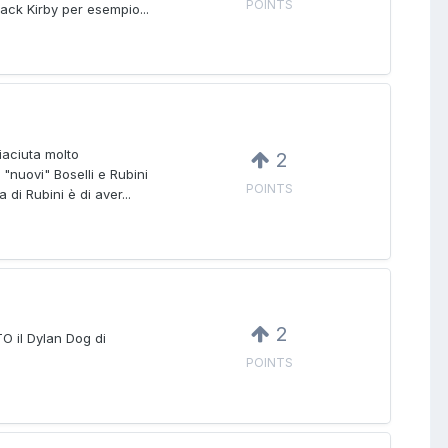
POINTS
Jack Kirby per esempio...
piaciuta molto
2
 "nuovi" Boselli e Rubini
POINTS
di Rubini è di aver...
2
O il Dylan Dog di
POINTS