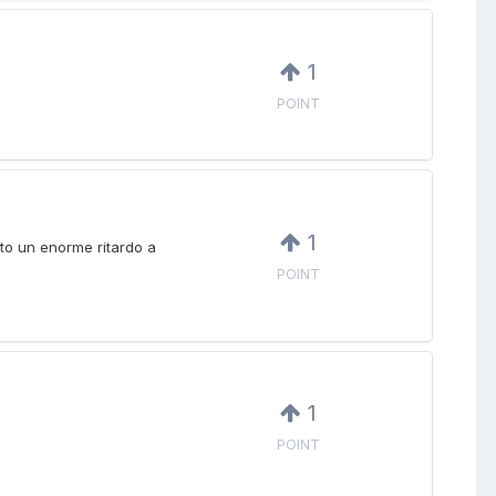
1
POINT
1
to un enorme ritardo a
POINT
1
POINT