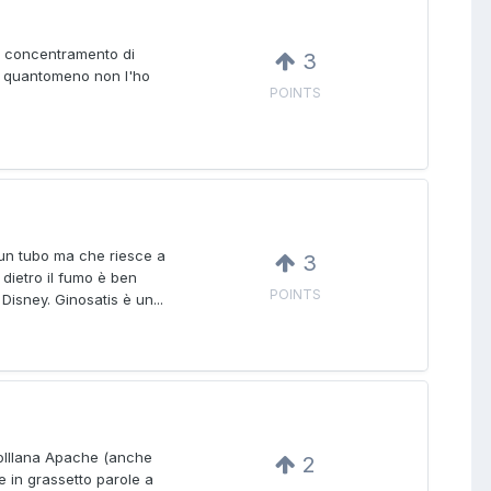
i concentramento di
3
(o quantomeno non l'ho
POINTS
 un tubo ma che riesce a
3
o dietro il fumo è ben
POINTS
 Disney. Ginosatis è un...
 Colllana Apache (anche
2
e in grassetto parole a