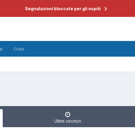
Segnalazioni bloccate per gli ospiti
li
Clubs
Ultimi vincitori