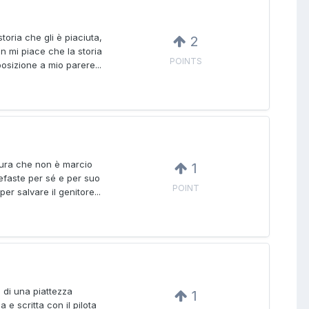
oria che gli è piaciuta,
2
n mi piace che la storia
POINTS
osizione a mio parere...
icura che non è marcio
1
efaste per sé e per suo
POINT
er salvare il genitore...
 di una piattezza
1
e scritta con il pilota