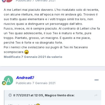
Pubblicato
7 Gennaio 2021
A me Letteri mai piaciuto davvero. L'ho rivalutato solo di recente,
con alcune riletture, ma all'epoca non mi andava giù. Trovavo il
suo tratto quasi elementare e i volti troppo simili tra loro, non
riuscivo quasi a distinguere un personaggio dall'altro.
Fusco, invece, mi è sempre piaciuto. Al contrario di Letteri che fa
un Tex quasi adolescente, il suo Tex è maturo e forte, pure
troppo. Piantato, grosso, un macigno. E questo a me piace,
perchè Tex è forte e va disegnato forte.
Poi i nemici che svolazzano sui pugni di Tex mi facevano
scompisciare.
Modificato
7 Gennaio 2021
da valerio
Andrea67
Pubblicato
7 Gennaio 2021
Il 7/1/2021 at 12:05,
Magico Vento
dice: