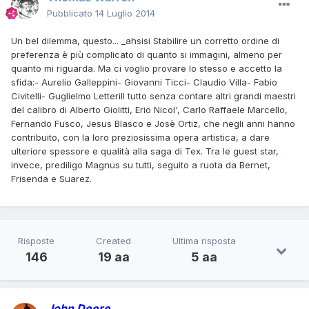
Pubblicato
14 Luglio 2014
Un bel dilemma, questo... _ahsisi Stabilire un corretto ordine di
preferenza è più complicato di quanto si immagini, almeno per
quanto mi riguarda. Ma ci voglio provare lo stesso e accetto la
sfida:- Aurelio Galleppini- Giovanni Ticci- Claudio Villa- Fabio
Civitelli- Guglielmo LetteriIl tutto senza contare altri grandi maestri
del calibro di Alberto Giolitti, Erio Nicol', Carlo Raffaele Marcello,
Fernando Fusco, Jesus Blasco e Josè Ortiz, che negli anni hanno
contribuito, con la loro preziosissima opera artistica, a dare
ulteriore spessore e qualità alla saga di Tex. Tra le guest star,
invece, prediligo Magnus su tutti, seguito a ruota da Bernet,
Frisenda e Suarez.
Risposte
Created
Ultima risposta
146
19 aa
5 aa
John Deere