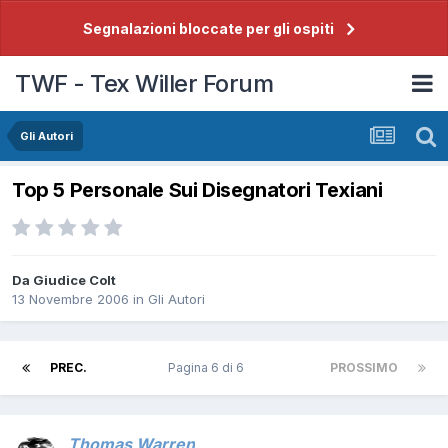
Segnalazioni bloccate per gli ospiti
TWF - Tex Willer Forum
Gli Autori
Top 5 Personale Sui Disegnatori Texiani
Da
Giudice Colt
13 Novembre 2006
in
Gli Autori
PREC.
Pagina 6 di 6
PROSSIMO
Thomas Warren