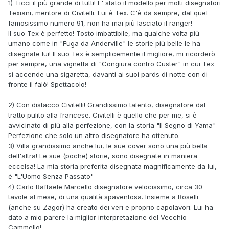
1) Ticci il più grande di tutti! E' stato il modello per molti disegnatori
Texiani, mentore di Civitelli. Lui è Tex. C'è da sempre, dal quel
famosissimo numero 91, non ha mai più lasciato il ranger!
Il suo Tex è perfetto! Tosto imbattibile, ma qualche volta più
umano come in "Fuga da Anderville" le storie più belle le ha
disegnate lui! Il suo Tex è semplicemente il migliore, mi ricorderò
per sempre, una vignetta di "Congiura contro Custer" in cui Tex
si accende una sigaretta, davanti ai suoi pards di notte con di
fronte il falò! Spettacolo!
2) Con distacco Civitelli! Grandissimo talento, disegnatore dal
tratto pulito alla francese. Civitelli è quello che per me, si è
avvicinato di più alla perfezione, con la storia "Il Segno di Yama"
Perfezione che solo un altro disegnatore ha ottenuto.
3) Villa grandissimo anche lui, le sue cover sono una più bella
dell'altra! Le sue (poche) storie, sono disegnate in maniera
eccelsa! La mia storia preferita disegnata magnificamente da lui,
è "L'Uomo Senza Passato"
4) Carlo Raffaele Marcello disegnatore velocissimo, circa 30
tavole al mese, di una qualità spaventosa. Insieme a Boselli
(anche su Zagor) ha creato dei veri e proprio capolavori. Lui ha
dato a mio parere la miglior interpretazione del Vecchio
Cammello!