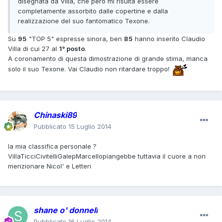
disegnata da Villa, che però mi risulta essere
completamente assorbito dalle copertine e dalla
realizzazione del suo fantomatico Texone.
Su
95
"TOP 5" espresse sinora, ben
85
hanno inserito Claudio
Villa di cui 27 al
1° posto
.
A coronamento di questa dimostrazione di grande stima, manca
solo il suo Texone. Vai Claudio non ritardare troppo!
Chinaski89
Pubblicato
15 Luglio 2014
la mia classifica personale ?
VillaTicciCivitelliGalepMarcellopiangebbe tuttavia il cuore a non
menzionare Nicol' e Letteri
shane o' donnell
Pubblicato
16 Luglio 2014