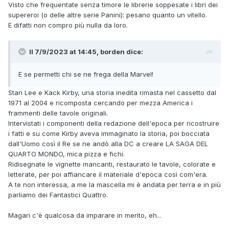
Visto che frequentate senza timore le librerie soppesate i libri dei
supereroi (o delle altre serie Panini): pesano quanto un vitello.
E difatti non compro più nulla da loro.
Il 7/9/2023 at 14:45,
borden
dice:
E se permetti chi se ne frega della Marvel!
Stan Lee e Kack Kirby, una storia inedita rimasta nel cassetto dal
1971 al 2004 e ricomposta cercando per mezza America i
frammenti delle tavole originali.
Intervistati i componenti della redazione dell'epoca per ricostruire
i fatti e su come Kirby aveva immaginato la storia, poi bocciata
dall'Uomo così il Re se ne andò alla DC a creare LA SAGA DEL
QUARTO MONDO, mica pizza e fichi.
Ridisegnate le vignette mancanti, restaurato le tavole, colorate e
letterate, per poi affiancare il materiale d'epoca così com'era.
A te non interessa, a me la mascella mi è andata per terra e in più
parliamo dei Fantastici Quattro.
Magari c'è qualcosa da imparare in merito, eh...