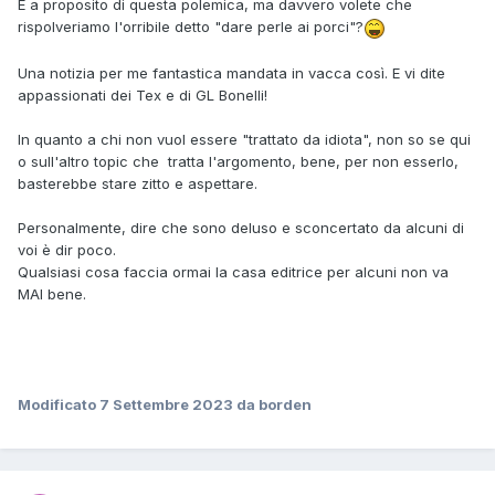
E a proposito di questa polemica, ma davvero volete che
rispolveriamo l'orribile detto "dare perle ai porci"?
Magari c'è qualcosa da imparare in merito, eh...
Una notizia per me fantastica mandata in vacca così. E vi dite
appassionati dei Tex e di GL Bonelli!
In quanto a chi non vuol essere "trattato da idiota", non so se qui
o sull'altro topic che tratta l'argomento, bene, per non esserlo,
basterebbe stare zitto e aspettare.
Personalmente, dire che sono deluso e sconcertato da alcuni di
voi è dir poco.
Qualsiasi cosa faccia ormai la casa editrice per alcuni non va
MAI bene.
Modificato
7 Settembre 2023
da borden