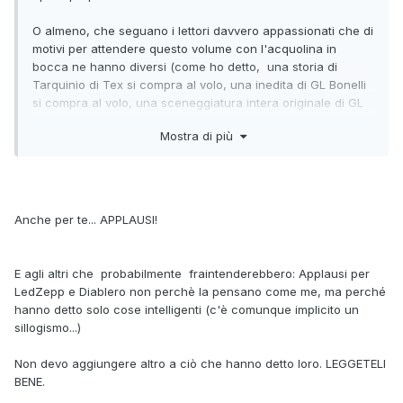
O almeno, che seguano i lettori davvero appassionati che di
motivi per attendere questo volume con l'acquolina in
bocca ne hanno diversi (come ho detto, una storia di
Tarquinio di Tex si compra al volo, una inedita di GL Bonelli
si compra al volo, una sceneggiatura intera originale di GL
Bonelli la vorrei da anni e comprerei il volume a quel prezzo
Mostra di più
anche se ci fosse solo quella, etc.)
Se seguissero i "consigli" di questa discussione
rischieremmo che la pubblicassero nell'albo regolare,
ridisegnata da Scascitelli, a colori e con i testi riscritti da
Anche per te... APPLAUSI!
Nizzi...
Fra quelli "GL Bonelli? Allora no, non mi interessa" a
E agli altri che probabilmente fraintenderebbero: Applausi per
"compro solo la serie regolare per la collezione" a "non ho
LedZepp e Diablero non perchè la pensano come me, ma perché
il posto, potreste pubblicarla mignon come i vecchi mignon
hanno detto solo cose intelligenti (c'è comunque implicito un
dello Scarabeo?", ci vuole del fegato per definirli "consigli
sillogismo...)
degli appassionati!"
Non devo aggiungere altro a ciò che hanno detto loro. LEGGETELI
Se non interessa amen, chissenefrega. Se la pubblicano in
BENE.
volume cartonato invece che in edicola (non certo sulla