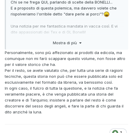
Chi se ne frega QUI, parlando di scelte della BONELLI...
E a proposito di questa polemica, ma davvero volete che
rispolveriamo l'orribile detto "dare perle ai porci"?
Una notizia per me fantastica mandata in vacca così. E vi
dite appassionati dei Tex e di GL Bonelli!
Mostra di più
In quanto a chi non vuol essere "trattato da idiota", non so
se qui o sull'altro topic che tratta l'argomento, bene, per
Personalmente, sono più affezionato ai prodotti da edicola, ma
non esserlo, basterebbe stare zitto e aspettare.
comunque non mi farò scappare questo volume, non fosse altro
per il valore storico che ha.
Personalmente, dire che sono deluso e sconcertato da
Per il resto, se avete valutato che, per tutta una serie di ragioni
alcuni di voi è dir poco.
tecniche, questa storia non può che essere pubblicata solo ed
Qualsiasi cosa faccia ormai la casa editrice per alcuni non
esclusivamente nel formato da libreria, va benissimo così.
va MAI bene.
In ogni caso, il fulcro di tutta la questione, e la notizia che fa
veramente piacere, è che venga pubblicata una storia del
creatore e di Tarquinio; insistere a parlare del resto è come
discorrere del sesso degli angeli, e fare la parte di chi guarda il
dito anziché la luna.
1