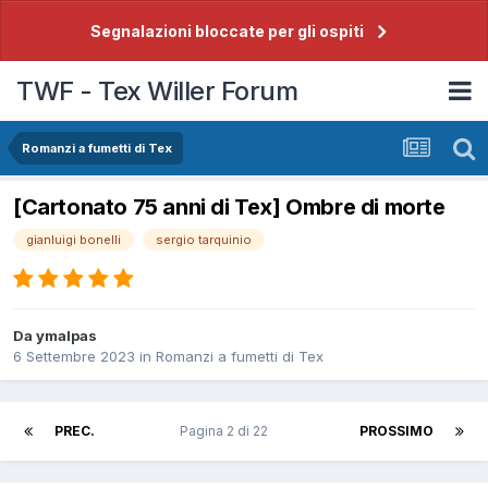
Segnalazioni bloccate per gli ospiti
TWF - Tex Willer Forum
Romanzi a fumetti di Tex
[Cartonato 75 anni di Tex] Ombre di morte
gianluigi bonelli
sergio tarquinio
Da
ymalpas
6 Settembre 2023
in
Romanzi a fumetti di Tex
PREC.
Pagina 2 di 22
PROSSIMO