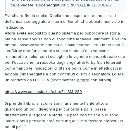
ce la vedete la sceneggiatura ORIGINALE IN EDICOLA??
Era chiaro fin da subito. Quello che sospetto io è che si tratti
dell'unica sceneggiatura intera di Bonelli che abbiate mai visto in
redazione.
Allora avete escogitato questo sistema per pubblicare la storia.
Ma ha senso solo se non ci sono tutte le tavole, altrimenti è valida
anche l'osservazione con cui ci siamo scornati ieri. Ho un albo di
Lee/Kirby che funziona allo stesso modo: c'è la versione
restaurata a colori con i dialoghi e le vignette mancanti realizzate
per l'occasione, la raccolta degli originali di Kirby (non letterati)
con a fianco le indicazioni di Stan e poi la come in effetti uscì in
edicola (rimaneggiata e con contributi di altri disegnatori). Ed era
un prodotto da EDICOLA (scommettere
e forte
con Airoldi)
https://www.comicsbox.it/albo/F4_SM_289
Si prende il libro, si scorre sommariamente l'antefatto, si
guardano un po' i disegnini per curiosità e poi si passa
direttamente a leggere la storia. Se però non finisce o ci sono
interruzioni il pensiero sarà comunque "Se si fossero sforzati un
po' di più..."