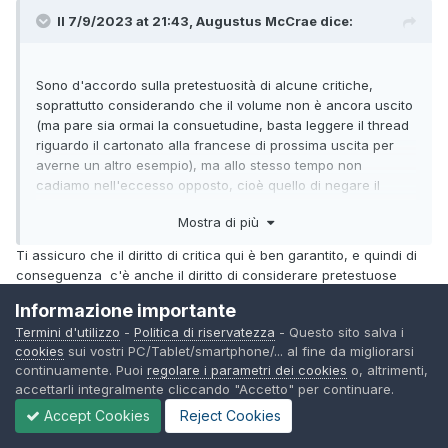
Il 7/9/2023 at 21:43,
Augustus McCrae
dice:
Sono d'accordo sulla pretestuosità di alcune critiche,
soprattutto considerando che il volume non è ancora uscito
(ma pare sia ormai la consuetudine, basta leggere il thread
riguardo il cartonato alla francese di prossima uscita per
averne un altro esempio), ma allo stesso tempo non
cadiamo nell'eccesso opposto, cioè quello di negare il
diritto di critica oppure di rifugiarsi in una specie di
Mostra di più
"settarismo" che si occupa di rilasciare presunte patenti di
texianità.
Ti assicuro che il diritto di critica qui è ben garantito, e quindi di
conseguenza c'è anche il diritto di considerare pretestuose
alcune critiche e considerazioni (per dire: ce li vedo proprio alla
Informazione importante
Bonelli che tremano temendo che non si venda il libro per due
Termini d'utilizzo
-
Politica di riservatezza
- Questo sito salva i
post sul TWF
).
😄
cookies
sui vostri PC/Tablet/smartphone/... al fine da migliorarsi
Il punto, poi, non è dare patenti di texianità, ma credo
continuamente. Puoi
regolare i parametri dei cookies
o, altrimenti,
fermamente che un appassionato di questo fumetto innanzitutto
accettarli integralmente cliccando "Accetto" per continuare.
provi gioia nel poter inaspettatamente leggere una nuova storia di
Accept Cookies
Reject Cookies
Bonelli padre. In questa discussione invece mi è sembrata
prevalere in qualcuno più la passione per la critica all'attuale