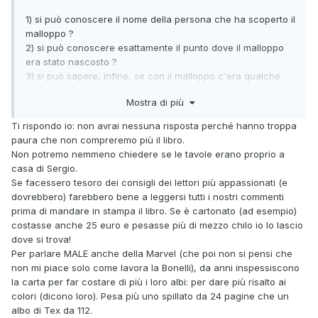
1) si può conoscere il nome della persona che ha scoperto il
malloppo ?
2) si può conoscere esattamente il punto dove il malloppo
era stato nascosto ?
3) si può sapere, infine, se con il malloppo c'era qualche
altro reperto di qualche utilità ?
Mostra di più
4) il volume conterrà qualche intervento dello stesso
Tarquinio (credo che sia ancora in vita ma non sono sicuro
Ti rispondo io: non avrai nessuna risposta perché hanno troppa
spero di si)?
paura che non compreremo più il libro.
5) dato l'esoso prezzo di vendita il volume si presenterà
Non potremo nemmeno chiedere se le tavole erano proprio a
rilegato in pelle umana, con cuciture eseguite a mano, e
casa di Sergio.
fregi in metallo prezioso? (scherzo, è che non trovavo la
Se facessero tesoro dei consigli dei lettori più appassionati (e
quinta domanda intelligente)
dovrebbero) farebbero bene a leggersi tutti i nostri commenti
prima di mandare in stampa il libro. Se è cartonato (ad esempio)
costasse anche 25 euro e pesasse più di mezzo chilo io lo lascio
dove si trova!
Per parlare MALE anche della Marvel (che poi non si pensi che
non mi piace solo come lavora la Bonelli), da anni inspessiscono
la carta per far costare di più i loro albi: per dare più risalto ai
colori (dicono loro). Pesa più uno spillato da 24 pagine che un
albo di Tex da 112.