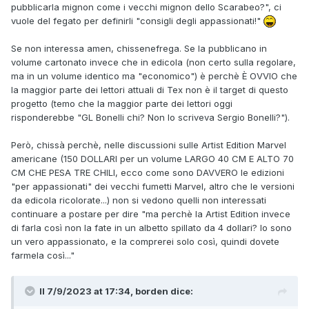
pubblicarla mignon come i vecchi mignon dello Scarabeo?", ci
vuole del fegato per definirli "consigli degli appassionati!"
Se non interessa amen, chissenefrega. Se la pubblicano in
volume cartonato invece che in edicola (non certo sulla regolare,
ma in un volume identico ma "economico") è perchè È OVVIO che
la maggior parte dei lettori attuali di Tex non è il target di questo
progetto (temo che la maggior parte dei lettori oggi
risponderebbe "GL Bonelli chi? Non lo scriveva Sergio Bonelli?").
Però, chissà perchè, nelle discussioni sulle Artist Edition Marvel
americane (150 DOLLARI per un volume LARGO 40 CM E ALTO 70
CM CHE PESA TRE CHILI, ecco come sono DAVVERO le edizioni
"per appassionati" dei vecchi fumetti Marvel, altro che le versioni
da edicola ricolorate...) non si vedono quelli non interessati
continuare a postare per dire "ma perchè la Artist Edition invece
di farla così non la fate in un albetto spillato da 4 dollari? Io sono
un vero appassionato, e la comprerei solo così, quindi dovete
farmela così..."
Il 7/9/2023 at 17:34,
borden
dice: