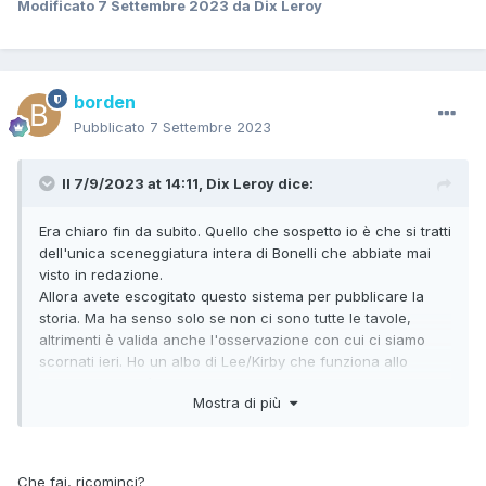
Modificato
7 Settembre 2023
da Dix Leroy
borden
Pubblicato
7 Settembre 2023
Il 7/9/2023 at 14:11,
Dix Leroy
dice:
Era chiaro fin da subito. Quello che sospetto io è che si tratti
dell'unica sceneggiatura intera di Bonelli che abbiate mai
visto in redazione.
Allora avete escogitato questo sistema per pubblicare la
storia. Ma ha senso solo se non ci sono tutte le tavole,
altrimenti è valida anche l'osservazione con cui ci siamo
scornati ieri. Ho un albo di Lee/Kirby che funziona allo
stesso modo: c'è la versione restaurata a colori con i
Mostra di più
dialoghi e le vignette mancanti realizzate per l'occasione, la
raccolta degli originali di Kirby (non letterati) con a fianco le
indicazioni di Stan e poi la come in effetti uscì in edicola
(rimaneggiata e con contributi di altri disegnatori). Ed era un
Che fai, ricominci?