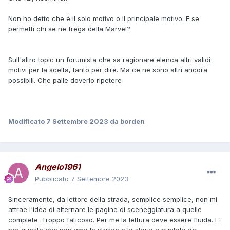
prodotto da EDICOLA (scommettere
e forte
con Airoldi)
Non ho detto che è il solo motivo o il principale motivo. E se
https://www.comicsbox.it/albo/F4_SM_289
permetti chi se ne frega della Marvel?
Si prende il libro, si scorre sommariamente l'antefatto, si
guardano un po' i disegnini per curiosità e poi si passa
Sull'altro topic un forumista che sa ragionare elenca altri validi
direttamente a leggere la storia. Se però non finisce o ci
motivi per la scelta, tanto per dire. Ma ce ne sono altri ancora
sono interruzioni il pensiero sarà comunque "Se si fossero
possibili. Che palle doverlo ripetere
sforzati un po' di più..."
Modificato
7 Settembre 2023
da borden
Angelo1961
Pubblicato
7 Settembre 2023
Sinceramente, da lettore della strada, semplice semplice, non mi
attrae l'idea di alternare le pagine di sceneggiatura a quelle
complete. Troppo faticoso. Per me la lettura deve essere fluida. E'