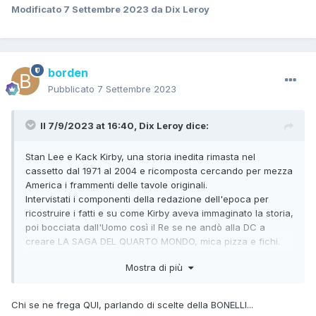
Modificato
7 Settembre 2023
da Dix Leroy
borden
Pubblicato
7 Settembre 2023
Il 7/9/2023 at 16:40,
Dix Leroy
dice:
Stan Lee e Kack Kirby, una storia inedita rimasta nel
cassetto dal 1971 al 2004 e ricomposta cercando per mezza
America i frammenti delle tavole originali.
Intervistati i componenti della redazione dell'epoca per
ricostruire i fatti e su come Kirby aveva immaginato la storia,
poi bocciata dall'Uomo così il Re se ne andò alla DC a
creare LA SAGA DEL QUARTO MONDO, mica pizza e fichi.
Ridisegnate le vignette mancanti, restaurato le tavole,
Mostra di più
colorate e letterate, per poi affiancare il materiale d'epoca
così com'era.
A te non interessa, a me la mascella mi è andata per terra e
Chi se ne frega QUI, parlando di scelte della BONELLI...
in più parliamo dei Fantastici Quattro.