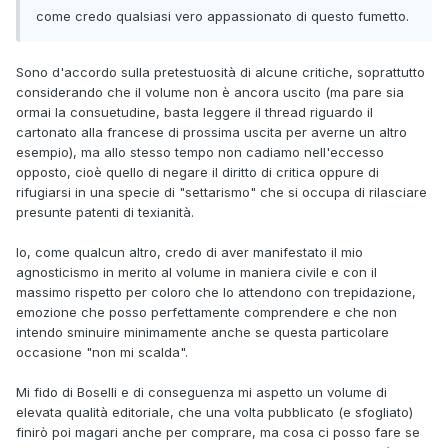
come credo qualsiasi vero appassionato di questo fumetto.
Sono d'accordo sulla pretestuosità di alcune critiche, soprattutto
considerando che il volume non è ancora uscito (ma pare sia
ormai la consuetudine, basta leggere il thread riguardo il
cartonato alla francese di prossima uscita per averne un altro
esempio), ma allo stesso tempo non cadiamo nell'eccesso
opposto, cioè quello di negare il diritto di critica oppure di
rifugiarsi in una specie di "settarismo" che si occupa di rilasciare
presunte patenti di texianità.
Io, come qualcun altro, credo di aver manifestato il mio
agnosticismo in merito al volume in maniera civile e con il
massimo rispetto per coloro che lo attendono con trepidazione,
emozione che posso perfettamente comprendere e che non
intendo sminuire minimamente anche se questa particolare
occasione "non mi scalda".
Mi fido di Boselli e di conseguenza mi aspetto un volume di
elevata qualità editoriale, che una volta pubblicato (e sfogliato)
finirò poi magari anche per comprare, ma cosa ci posso fare se