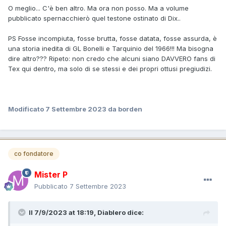
regolare, ma in un volume identico ma "economico") è
O meglio... C'è ben altro. Ma ora non posso. Ma a volume
perchè È OVVIO che la maggior parte dei lettori attuali di
pubblicato spernacchierò quel testone ostinato di Dix..
Tex non è il target di questo progetto (temo che la maggior
parte dei lettori oggi risponderebbe "GL Bonelli chi? Non lo
PS Fosse incompiuta, fosse brutta, fosse datata, fosse assurda, è
scriveva Sergio Bonelli?").
una storia inedita di GL Bonelli e Tarquinio del 1966!!! Ma bisogna
dire altro??? Ripeto: non credo che alcuni siano DAVVERO fans di
Però, chissà perchè, nelle discussioni sulle Artist Edition
Tex qui dentro, ma solo di se stessi e dei propri ottusi pregiudizi.
Marvel americane (150 DOLLARI per un volume LARGO 40
CM E ALTO 70 CM CHE PESA TRE CHILI, ecco come sono
DAVVERO le edizioni "per appassionati" dei vecchi fumetti
Marvel, altro che le versioni da edicola ricolorate...) non si
Modificato
7 Settembre 2023
da borden
vedono quelli non interessati continuare a postare per dire
"ma perchè la Artist Edition invece di farla così non la fate
in un albetto spillato da 4 dollari? Io sono un vero
appassionato, e la comprerei solo così, quindi dovete
co fondatore
farmela così..."
Mister P
Lascia stare, sono comunque pochissime persone, anche
se postano molto. Sono molti di più quelli che hanno postato
Pubblicato
7 Settembre 2023
apprezzando l'iniziativa.
Il 7/9/2023 at 18:19,
Diablero
dice: