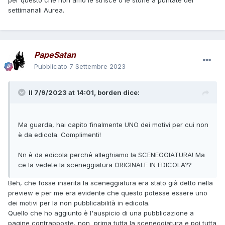
per questo che non amo le strisce o le storie a puntate dei
settimanali Aurea.
PapeSatan
Pubblicato
7 Settembre 2023
Il 7/9/2023 at 14:01,
borden
dice:
Ma guarda, hai capito finalmente UNO dei motivi per cui non
è da edicola. Complimenti!
Nn è da edicola perché alleghiamo la SCENEGGIATURA! Ma
ce la vedete la sceneggiatura ORIGINALE IN EDICOLA??
Beh, che fosse inserita la sceneggiatura era stato già detto nella
preview e per me era evidente che questo potesse essere uno
dei motivi per la non pubblicabilità in edicola.
Quello che ho aggiunto è l'auspicio di una pubblicazione a
pagine contrapposte, non prima tutta la sceneggiatura e poi tutta