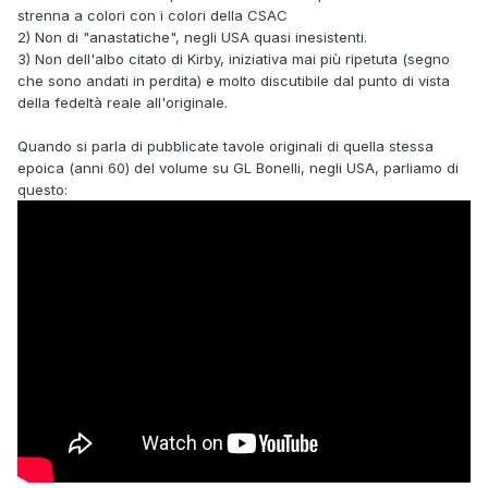
strenna a colori con i colori della CSAC
2) Non di "anastatiche", negli USA quasi inesistenti.
3) Non dell'albo citato di Kirby, iniziativa mai più ripetuta (segno
che sono andati in perdita) e molto discutibile dal punto di vista
della fedeltà reale all'originale.
Quando si parla di pubblicate tavole originali di quella stessa
epoica (anni 60) del volume su GL Bonelli, negli USA, parliamo di
questo: