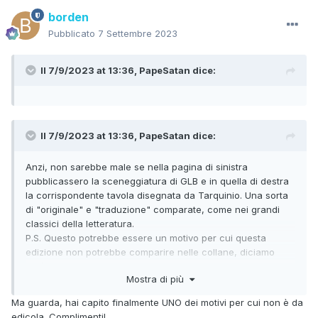
borden
Pubblicato
7 Settembre 2023
Il 7/9/2023 at 13:36,
PapeSatan
dice:
Il 7/9/2023 at 13:36,
PapeSatan
dice:
Anzi, non sarebbe male se nella pagina di sinistra
pubblicassero la sceneggiatura di GLB e in quella di destra
la corrispondente tavola disegnata da Tarquinio. Una sorta
di "originale" e "traduzione" comparate, come nei grandi
classici della letteratura.
P.S. Questo potrebbe essere un motivo per cui questa
edizione non potrebbe comparire nelle collane, diciamo
così, ordinarie o tradizionali.
Mostra di più
Ma guarda, hai capito finalmente UNO dei motivi per cui non è da
edicola. Complimenti!