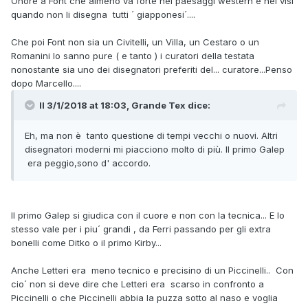
Onore a Font che almeno va forte nei paesaggi western e nei visi
quando non li disegna tutti ´ giapponesi´....
Che poi Font non sia un Civitelli, un Villa, un Cestaro o un
Romanini lo sanno pure ( e tanto ) i curatori della testata
nonostante sia uno dei disegnatori preferiti del... curatore...Penso
dopo Marcello....
Il 3/1/2018 at 18:03,
Grande Tex
dice:
Eh, ma non è tanto questione di tempi vecchi o nuovi. Altri
disegnatori moderni mi piacciono molto di più. Il primo Galep
era peggio,sono d' accordo.
Il primo Galep si giudica con il cuore e non con la tecnica... E lo
stesso vale per i piu´ grandi , da Ferri passando per gli extra
bonelli come Ditko o il primo Kirby...
Anche Letteri era meno tecnico e precisino di un Piccinelli.. Con
cio´ non si deve dire che Letteri era scarso in confronto a
Piccinelli o che Piccinelli abbia la puzza sotto al naso e voglia