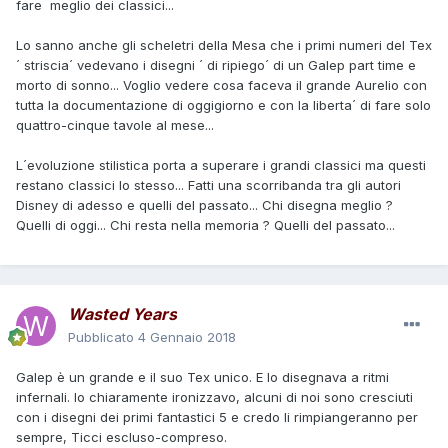
fare meglio dei classici...
Lo sanno anche gli scheletri della Mesa che i primi numeri del Tex
´ striscia´ vedevano i disegni ´ di ripiego´ di un Galep part time e
morto di sonno... Voglio vedere cosa faceva il grande Aurelio con
tutta la documentazione di oggigiorno e con la liberta´ di fare solo
quattro-cinque tavole al mese...
L´evoluzione stilistica porta a superare i grandi classici ma questi
restano classici lo stesso... Fatti una scorribanda tra gli autori
Disney di adesso e quelli del passato... Chi disegna meglio ?
Quelli di oggi... Chi resta nella memoria ? Quelli del passato...
Wasted Years
Pubblicato
4 Gennaio 2018
Galep è un grande e il suo Tex unico. E lo disegnava a ritmi
infernali. Io chiaramente ironizzavo, alcuni di noi sono cresciuti
con i disegni dei primi fantastici 5 e credo li rimpiangeranno per
sempre, Ticci escluso-compreso.