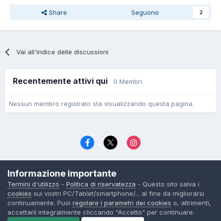
Share
Seguono
2
Vai all'indice delle discussioni
Recentemente attivi qui
0 Membri
Nessun membro registrato sta visualizzando questa pagina.
Lingua
Politica di riservatezza
Contattaci
Cookies
Informazione importante
© TexWillerForum dal 2006
Termini d'utilizzo
-
Politica di riservatezza
- Questo sito salva i
Powered by Invision Community
cookies
sui vostri PC/Tablet/smartphone/... al fine da migliorarsi
continuamente. Puoi
regolare i parametri dei cookies
o, altrimenti,
accettarli integralmente cliccando "Accetto" per continuare.