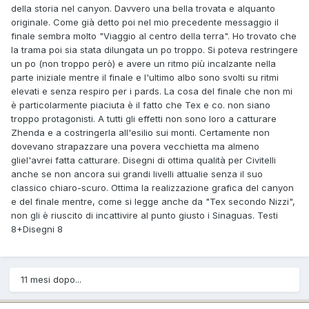
della storia nel canyon. Davvero una bella trovata e alquanto
originale. Come già detto poi nel mio precedente messaggio il
finale sembra molto "Viaggio al centro della terra". Ho trovato che
la trama poi sia stata dilungata un po troppo. Si poteva restringere
un po (non troppo però) e avere un ritmo più incalzante nella
parte iniziale mentre il finale e l'ultimo albo sono svolti su ritmi
elevati e senza respiro per i pards. La cosa del finale che non mi
è particolarmente piaciuta è il fatto che Tex e co. non siano
troppo protagonisti. A tutti gli effetti non sono loro a catturare
Zhenda e a costringerla all'esilio sui monti. Certamente non
dovevano strapazzare una povera vecchietta ma almeno
gliel'avrei fatta catturare. Disegni di ottima qualità per Civitelli
anche se non ancora sui grandi livelli attualie senza il suo
classico chiaro-scuro. Ottima la realizzazione grafica del canyon
e del finale mentre, come si legge anche da "Tex secondo Nizzi",
non gli è riuscito di incattivire al punto giusto i Sinaguas. Testi
8+Disegni 8
11 mesi dopo...