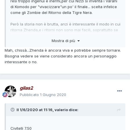
resi troppo ingenui e inermi,per cui Nizzi si inventa i Varani
di Komodo per "vivacizzare"un po' il finale... scelta infelice
come gli Zombie del Ritorno della Tigre Nera.
Però la storia non è brutta, anzi è interessante il modo in cui
ritorna Zhenda,e i ritorni non sono mai facili, soprattutto se
si tratta di cattivi con poco appeal come l infernale megera.
Mostra di più
Nizzi rende plausibile e verosimile la "riesumazione" della
strega, ed il finale è l unico possibile a parer mio...
Mah, chissà...Zhenda è ancora viva e potrebbe sempre tornare.
La figura di Koster è poco incisiva ai fini della trama,dal
Bisogna vedere se viene considerato ancora un personaggio
momento che si tratta di un artista da circo non
interessante o no.
particolarmente pericoloso come avversario...e interessato
all'oro dei Monti Navajos...per cui anche Zhenda sa di
preciso dove si trova l' oro...
Chissà,magari qualcuno prima o poi le farà
gilas2
"sputare"l'indicazione precisa di dove si trova la
"Bonanza"?
😆
Pubblicato
1 Giugno 2020
E magari la bieca strega,se viva, condurrà i lestofanti a
cercare l oro?suggestioni...
Il 1/6/2020 at 11:16,
valerio
dice:
Civitelli 7.50