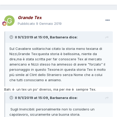
Grande Tex
Pubblicato
9 Gennaio 2019
Il 9/1/2019 at 15:09,
Barbanera
dice:
Sul
Cavaliere solitario:hai citato la storia meno texiana di
Nizzi,Grande Tex:questa
storia è bellissima, niente da
dire,ma è stata scritta per far conoscere Tex al mercato
americano e Nizzi stesso ha ammesso di avere "forzato" il
personaggio in questo Texone.in questa storia Tex è molto
più simile al Clint dello Straniero senza Nome che a colui
che tutti
conosciamo e amiamo.
Bah: è un tex un po' diverso, ma per me è sempre Tex.
Il 9/1/2019 at 15:09,
Barbanera
dice:
Sugli
Invincibili: personalmente
non lo considero un
capolavoro
,
sicuramente una
buona storia.