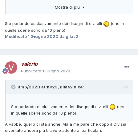
vuoi per un finale forse non pienamente e concordamente
Mostra di più
riuscito (io avrei visto bene una sorta di confronto finale
diretto con la strega).
Sto parlando esclusivamente dei disegni di civitelli
(che in
quelle scene sono da 10 pieno)
Modificato
1 Giugno 2020
da gilas2
valerio
Pubblicato
1 Giugno 2020
Il 1/6/2020 at 19:23,
gilas2
dice:
Sto parlando esclusivamente dei disegni di civitelli
(che
in quelle scene sono da 10 pieno)
A vabbè, quello ci sta anche. Ma a me pare che dopo il Civ sia
diventato ancora più bravo e attento ai particolari.