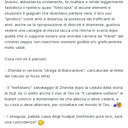
Questo, abbastanza ovviamente, fa risaltare e rende leggermente
fastidioso il ripetersi quasi "fotocopia" di alcune elementi e
situazioni (I giaguari che diventano pantere nere, il loro uso
"ipnotico" come armi a distanza, la presenza dei trafficanti di
armi, anche se la riproposizione di Wolcott è divertente, gustoso
vedere una canaglia di mezza tacca che ritorna in scena dopo
quella che si suppone essere una onorata carriera da "travet" del
crimine) seppur non manchino momenti godibili e/o graficamente
molto validi.
Cosa non mi è piaciuto:
- Zhenda in versione "strega di Biancaneve", caricaturale al limite
del ridicolo (e forse oltre)
- Il "mefistiano" salvataggio di Zhenda dopo la caduta della storia
di GLB. Se ci metto anche il volo di Tex ne "Il cavaliere solitario" di
Kubert comicio a domandarmi da che altezza si deve cadere, e
su cosa si deve atterrare, per schiattare nel mondo di Tex...
- I sinaguas, pallida copia degli hualpai (mefistiani pure loro, sarà
una coincidenza?
)