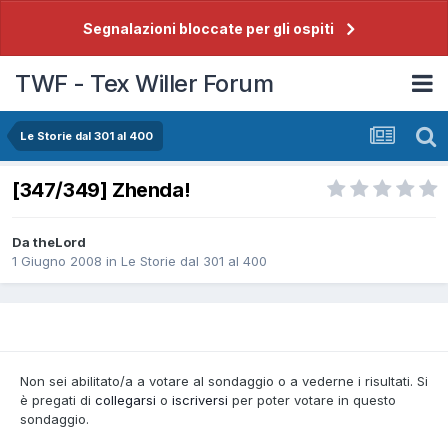
Segnalazioni bloccate per gli ospiti
TWF - Tex Willer Forum
Le Storie dal 301 al 400
[347/349] Zhenda!
Da
theLord
1 Giugno 2008
in
Le Storie dal 301 al 400
Non sei abilitato/a a votare al sondaggio o a vederne i risultati. Si
è pregati di
collegarsi
o
iscriversi
per poter votare in questo
sondaggio.