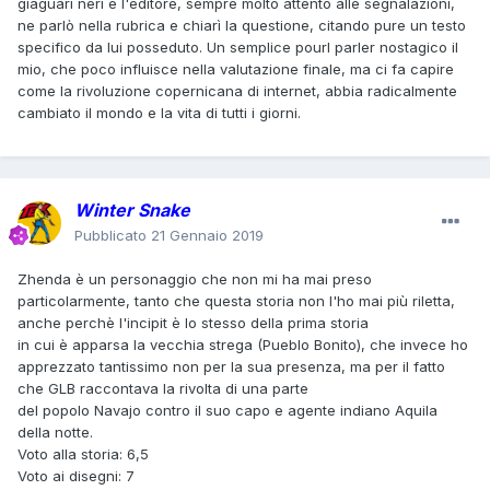
giaguari neri e l'editore, sempre molto attento alle segnalazioni,
ne parlò nella rubrica e chiarì la questione, citando pure un testo
specifico da lui posseduto. Un semplice pourl parler nostagico il
mio, che poco influisce nella valutazione finale, ma ci fa capire
come la rivoluzione copernicana di internet, abbia radicalmente
cambiato il mondo e la vita di tutti i giorni.
Winter Snake
Pubblicato
21 Gennaio 2019
Zhenda è un personaggio che non mi ha mai preso
particolarmente, tanto che questa storia non l'ho mai più riletta,
anche perchè l'incipit è lo stesso della prima storia
in cui è apparsa la vecchia strega (Pueblo Bonito), che invece ho
apprezzato tantissimo non per la sua presenza, ma per il fatto
che GLB raccontava la rivolta di una parte
del popolo Navajo contro il suo capo e agente indiano Aquila
della notte.
Voto alla storia: 6,5
Voto ai disegni: 7