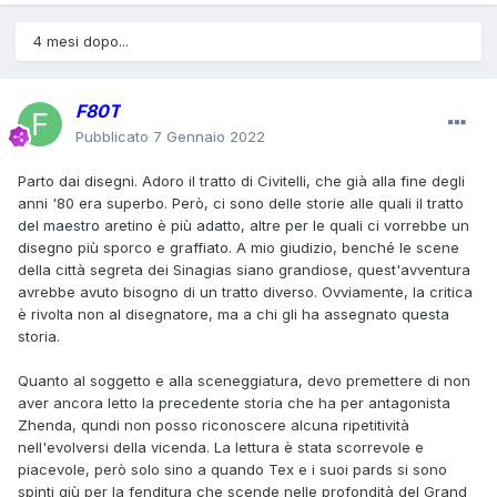
4 mesi dopo...
F80T
Pubblicato
7 Gennaio 2022
Parto dai disegni. Adoro il tratto di Civitelli, che già alla fine degli
anni '80 era superbo. Però, ci sono delle storie alle quali il tratto
del maestro aretino è più adatto, altre per le quali ci vorrebbe un
disegno più sporco e graffiato. A mio giudizio, benché le scene
della città segreta dei Sinagias siano grandiose, quest'avventura
avrebbe avuto bisogno di un tratto diverso. Ovviamente, la critica
è rivolta non al disegnatore, ma a chi gli ha assegnato questa
storia.
Quanto al soggetto e alla sceneggiatura, devo premettere di non
aver ancora letto la precedente storia che ha per antagonista
Zhenda, qundi non posso riconoscere alcuna ripetitività
nell'evolversi della vicenda. La lettura è stata scorrevole e
piacevole, però solo sino a quando Tex e i suoi pards si sono
spinti giù per la fenditura che scende nelle profondità del Grand