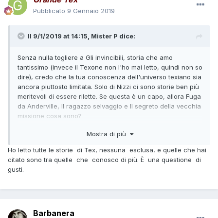
Pubblicato
9 Gennaio 2019
Il 9/1/2019 at 14:15,
Mister P
dice:
Senza nulla togliere a Gli invincibili, storia che amo
tantissimo (invece il Texone non l'ho mai letto, quindi non so
dire), credo che la tua conoscenza dell'universo texiano sia
ancora piuttosto limitata. Solo di Nizzi ci sono storie ben più
meritevoli di essere rilette. Se questa è un capo, allora Fuga
da Anderville, Il ragazzo selvaggio e Il segreto della vecchia
missione cosa sono?
Mostra di più
EDIT: solo per caso ho citato tre storie coi disegni di Ticci
Ho letto tutte le storie di Tex, nessuna esclusa, e quelle che hai
citato sono tra quelle che conosco di più. È una questione di
gusti.
Barbanera