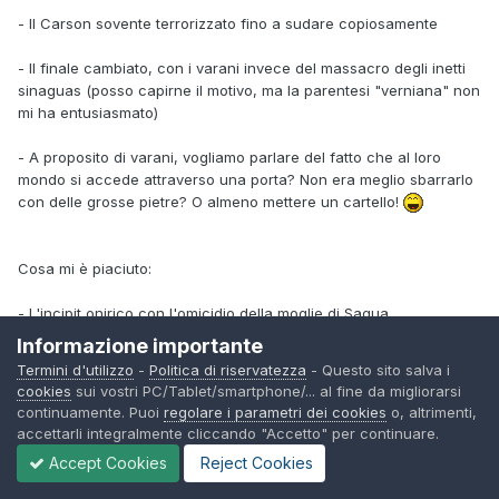
- Il Carson sovente terrorizzato fino a sudare copiosamente
- Il finale cambiato, con i varani invece del massacro degli inetti
sinaguas (posso capirne il motivo, ma la parentesi "verniana" non
mi ha entusiasmato)
- A proposito di varani, vogliamo parlare del fatto che al loro
mondo si accede attraverso una porta? Non era meglio sbarrarlo
con delle grosse pietre? O almeno mettere un cartello!
Cosa mi è piaciuto:
- L'incipit onirico con l'omicidio della moglie di Sagua
Informazione importante
- Lo scontro a fuoco con i trafficanti di armi, reso in maniera
Termini d'utilizzo
-
Politica di riservatezza
- Questo sito salva i
molto cinematografica da Civitelli
cookies
sui vostri PC/Tablet/smartphone/... al fine da migliorarsi
continuamente. Puoi
regolare i parametri dei cookies
o, altrimenti,
- La figura di Sagua, che ho constatato stare sulle scatole a molti
accettarli integralmente cliccando "Accetto" per continuare.
e io invece trovo dignitosa, alla fine si schiera sempre con Tex e
Accept Cookies
Reject Cookies
non è colpa sua se ha una madre demente...