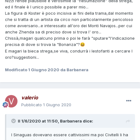
Nizzi rende plausibile e verosimile la "riesumazione" della strega,
ed il finale è l unico possibile a parer mio...
La figura di Koster è poco incisiva ai fini della trama,dal momento
che si tratta di un artista da circo non particolarmente pericoloso
come avversario...e interessato all'oro dei Monti Navajos...per cui
anche Zhenda sa di preciso dove si trova l' oro...
Chissà,magari qualcuno prima o poi le farà "sputare"l'indicazione
precisa di dove si trova la "Bonanza"?
😆
E magari la bieca strega,se viva, condurrà i lestofanti a cercare l
oro?suggestioni...
Modificato
1 Giugno 2020
da Barbanera
valerio
Pubblicato
1 Giugno 2020
Il 1/6/2020 at 11:50,
Barbanera
dice:
I Sinaguas dovevano essere cattivissimi ma poi Civitelli li ha