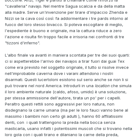
"cavalleria" navajo. Nel mentre Sagua scalcia e da della matta
alla madre. Serve un'invenzione per tirare d'impaccio Zhenda e
Nizzi se la cava così così: fa addormentare i tre pards intorno al
fuoco del loro stesso bivacco. Si poteva escogitare di meglio,
l'espediente è buono e originale, ma la cattura riduce a zero
l'azione e risulta fin troppo facile e irrisoria nei confronti di tre
"tizzoni d'inferno".
L'albo finale va avanti in maniera scontata per tre dei suoi quarti:
ci si aspetterebbe l'arrivo dei navajos a tirar fuori dai guai Tex
come era previsto nel soggetto originale, il tutto si risolve invece
nell'improbabile caverna dove i varani attendono i nostri
disarmati. Questi lucertoloni esistono sul serio anche se non li si
può trovare nel nord America. Introdurli in una
location
che simula
il loro ambiente naturale (caldo, afoso, umido) è una soluzione,
per stessa ammissione dell'autore, tirata un po' per i capelli.
Peraltro questi rettili sono aggressivi per loro natura, non
disdegnano la carne umana (ma per le loro fauci vanno bene al
massimo i bambini non certo gli adulti ), hanno 60 affilatissimi
denti, con i quali trattengono la preda nella bocca senza
masticarla, usano infatti i potentissimi muscoli che si trovano nella
loro gola con i quali tirano e dilaniano la carne della preda,