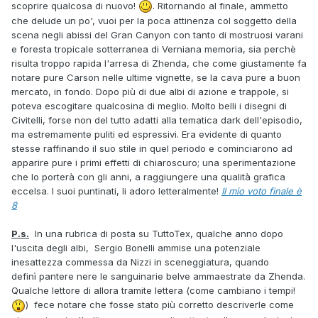
scoprire qualcosa di nuovo!
. Ritornando al finale, ammetto
che delude un po', vuoi per la poca attinenza col soggetto della
scena negli abissi del Gran Canyon con tanto di mostruosi varani
e foresta tropicale sotterranea di Verniana memoria, sia perchè
risulta troppo rapida l'arresa di Zhenda, che come giustamente fa
notare pure Carson nelle ultime vignette, se la cava pure a buon
mercato, in fondo. Dopo più di due albi di azione e trappole, si
poteva escogitare qualcosina di meglio. Molto belli i disegni di
Civitelli, forse non del tutto adatti alla tematica dark dell'episodio,
ma estremamente puliti ed espressivi. Era evidente di quanto
stesse raffinando il suo stile in quel periodo e cominciarono ad
apparire pure i primi effetti di chiaroscuro; una sperimentazione
che lo porterà con gli anni, a raggiungere una qualità grafica
eccelsa. I suoi puntinati, li adoro letteralmente!
Il mio voto finale è
8
P.s.
In una rubrica di posta su TuttoTex, qualche anno dopo
l'uscita degli albi, Sergio Bonelli ammise una potenziale
inesattezza commessa da Nizzi in sceneggiatura, quando
definì pantere nere le sanguinarie belve ammaestrate da Zhenda.
Qualche lettore di allora tramite lettera (come cambiano i tempi!
) fece notare che fosse stato più corretto descriverle come