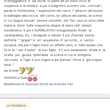
sceneggiatura è da oscar. Si parte da un inizio ricco di
suspense e di mistero, e poi il magnifico scontro con, con tutti i
pards in formissima, l' esplosione del carro, l' attacco dei puma,
la battaglia alla roccia del corvo, la cattura dei pards, la scena
in cui Segua sta per essere convinto ma Tex usa un asso nella
manica. Sono tutte sequenze degne di stare nell' olimpo
fumettistico. E poi il SUPERLATIVO inseguimento finale al
cardiopalma, tra i Sinaguas e Varani. E poi Zhenda: oserei
definirla " "grigia": è un' assassina, d' accordo , è senza
scrupoli, ma per il figlio nutre un affetto vero, e tutto quello che
fa lo fa " per il bene" di suo figlio. E il suo isolamento finale è la
scelta più giusta. Splendida la scena in cui lo stregone
racconta a Tiger il suo sogno e poi pensa:" Forse è già troppo
tardi..."
da brividi!
1000000 e lode
Modificato
9 Gennaio 2019
da Grande Tex
co fondatore