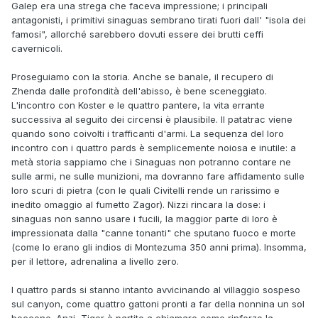
Galep era una strega che faceva impressione; i principali
antagonisti, i primitivi sinaguas sembrano tirati fuori dall' "isola dei
famosi", allorché sarebbero dovuti essere dei brutti ceffi
cavernicoli.
Proseguiamo con la storia. Anche se banale, il recupero di
Zhenda dalle profondità dell'abisso, è bene sceneggiato.
L'incontro con Koster e le quattro pantere, la vita errante
successiva al seguito dei circensi è plausibile. Il patatrac viene
quando sono coivolti i trafficanti d'armi. La sequenza del loro
incontro con i quattro pards è semplicemente noiosa e inutile: a
metà storia sappiamo che i Sinaguas non potranno contare ne
sulle armi, ne sulle munizioni, ma dovranno fare affidamento sulle
loro scuri di pietra (con le quali Civitelli rende un rarissimo e
inedito omaggio al fumetto Zagor). Nizzi rincara la dose: i
sinaguas non sanno usare i fucili, la maggior parte di loro è
impressionata dalla "canne tonanti" che sputano fuoco e morte
(come lo erano gli indios di Montezuma 350 anni prima). Insomma,
per il lettore, adrenalina a livello zero.
I quattro pards si stanno intanto avvicinando al villaggio sospeso
sul canyon, come quattro gattoni pronti a far della nonnina un sol
boccone. Anzi, Tiger è partito a chiamare come rinforzo la