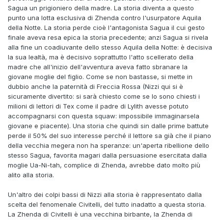
Sagua un prigioniero della madre. La storia diventa a questo
punto una lotta esclusiva di Zhenda contro l'usurpatore Aquila
della Notte. La storia perde cioè l'antagonista Sagua il cui gesto
finale aveva resa epica la storia precedente; anzi Sagua si rivela
alla fine un coadiuvante dello stesso Aquila della Notte: è decisiva
la sua lealtà, ma è decisivo soprattutto l'atto scellerato della
madre che all'inizio dell'avventura aveva fatto sbranare la
giovane moglie del figlio. Come se non bastasse, si mette in
dubbio anche la paternità di Freccia Rossa (Nizzi qui si è
sicuramente divertito: si sarà chiesto come se lo sono chiesti i
milioni di lettori di Tex come il padre di Lylith avesse potuto
accompagnarsi con questa squaw: impossibile immaginarsela
giovane e piacente). Una storia che quindi sin dalle prime battute
perde il 50% del suo interesse perché il lettore sa già che il piano
della vecchia megera non ha speranze: un'aperta ribellione dello
stesso Sagua, favorita magari dalla persuasione esercitata dalla
moglie Ua-Ni-tah, complice di Zhenda, avrebbe dato molto più
alito alla storia.
Un'altro dei colpi bassi di Nizzi alla storia è rappresentato dalla
scelta del fenomenale Civitelli, del tutto inadatto a questa storia.
La Zhenda di Civitelli è una vecchina birbante, la Zhenda di