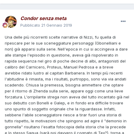
Condor senza meta
Pubblicato
21 Gennaio 2019
Una delle più ricorrenti scelte narrative di Nizzi, fu quella di
ripescare per le sue sceneggiature personaggi (Gbonelliani e
non) già apparsi sulla serie. Nell'epoca in cui si accingeva a dare
alle stampe l'episodio in questione, aveva già rispolverato in
rapida sequenza nel giro di poche decine di albi, antagonisti del
calibro del Carnicero, Proteus, Manuel Pedrosa e a breve
avrebbe ridato lustro al capitan Barbanera. In tempi più recenti
l'abitudine è rimasta, ma i risultati, purtroppo, sono via via andati
scadendo. Chiusa la premessa, bisogna ammettere che optare
per il ritorno di Zhenda sulla serie, appare oggi come una lieve
forzatura. L'orripilante strega non aveva del tutto incantato già nel
suo debutto con Bonelli e Galep, e in fondo era difficile trovare
uno spunto di soggetto originale che la riguardasse. Infatti,
sebbene l'abile sceneggiatore riesce a tirar fuori una storia di
tutto rispetto, le motivazioni che spingono ad agire il "demonio in
gonnella" risultano l'esatta fotocopia della storia che la precede
e lo stesso Sagua (sarà poi davvero il cognato di Tex?), torna a