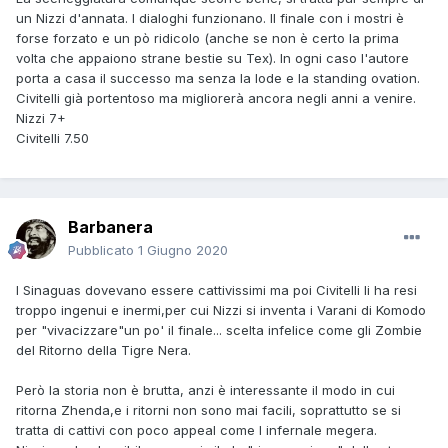
un Nizzi d'annata. I dialoghi funzionano. Il finale con i mostri è
forse forzato e un pò ridicolo (anche se non è certo la prima
volta che appaiono strane bestie su Tex). In ogni caso l'autore
porta a casa il successo ma senza la lode e la standing ovation.
Civitelli già portentoso ma migliorerà ancora negli anni a venire.
Nizzi 7+
Civitelli 7.50
Barbanera
Pubblicato
1 Giugno 2020
I Sinaguas dovevano essere cattivissimi ma poi Civitelli li ha resi
troppo ingenui e inermi,per cui Nizzi si inventa i Varani di Komodo
per "vivacizzare"un po' il finale... scelta infelice come gli Zombie
del Ritorno della Tigre Nera.
Però la storia non è brutta, anzi è interessante il modo in cui
ritorna Zhenda,e i ritorni non sono mai facili, soprattutto se si
tratta di cattivi con poco appeal come l infernale megera.