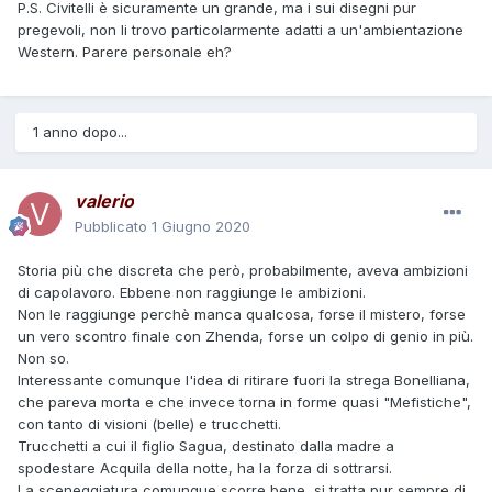
P.S. Civitelli è sicuramente un grande, ma i sui disegni pur
pregevoli, non li trovo particolarmente adatti a un'ambientazione
Western. Parere personale eh?
1 anno dopo...
valerio
Pubblicato
1 Giugno 2020
Storia più che discreta che però, probabilmente, aveva ambizioni
di capolavoro. Ebbene non raggiunge le ambizioni.
Non le raggiunge perchè manca qualcosa, forse il mistero, forse
un vero scontro finale con Zhenda, forse un colpo di genio in più.
Non so.
Interessante comunque l'idea di ritirare fuori la strega Bonelliana,
che pareva morta e che invece torna in forme quasi "Mefistiche",
con tanto di visioni (belle) e trucchetti.
Trucchetti a cui il figlio Sagua, destinato dalla madre a
spodestare Acquila della notte, ha la forza di sottrarsi.
La sceneggiatura comunque scorre bene, si tratta pur sempre di