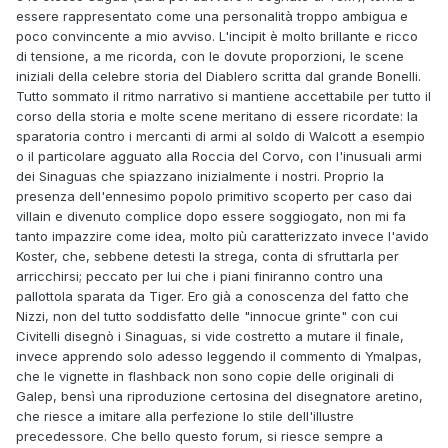
essere rappresentato come una personalità troppo ambigua e
poco convincente a mio avviso. L'incipit è molto brillante e ricco
di tensione, a me ricorda, con le dovute proporzioni, le scene
iniziali della celebre storia del Diablero scritta dal grande Bonelli.
Tutto sommato il ritmo narrativo si mantiene accettabile per tutto il
corso della storia e molte scene meritano di essere ricordate: la
sparatoria contro i mercanti di armi al soldo di Walcott a esempio
o il particolare agguato alla Roccia del Corvo, con l'inusuali armi
dei Sinaguas che spiazzano inizialmente i nostri. Proprio la
presenza dell'ennesimo popolo primitivo scoperto per caso dai
villain e divenuto complice dopo essere soggiogato, non mi fa
tanto impazzire come idea, molto più caratterizzato invece l'avido
Koster, che, sebbene detesti la strega, conta di sfruttarla per
arricchirsi; peccato per lui che i piani finiranno contro una
pallottola sparata da Tiger. Ero già a conoscenza del fatto che
Nizzi, non del tutto soddisfatto delle "innocue grinte" con cui
Civitelli disegnò i Sinaguas, si vide costretto a mutare il finale,
invece apprendo solo adesso leggendo il commento di Ymalpas,
che le vignette in flashback non sono copie delle originali di
Galep, bensì una riproduzione certosina del disegnatore aretino,
che riesce a imitare alla perfezione lo stile dell'illustre
precedessore. Che bello questo forum, si riesce sempre a