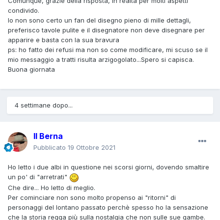
Comunque, grazie della risposta, in realtà per molti aspetti
tavole dettagliatissime ma chiaramente non "sanno
condivido.
raccontare". Ma meglio non fare nomi che non voglio
Io non sono certo un fan del disegno pieno di mille dettagli,
offendere nessuno...
preferisco tavole pulite e il disegnatore non deve disegnare per
apparire e basta con la sua bravura
Ecco, il problema dei disegni di Laurenti in questa storia non
ps: ho fatto dei refusi ma non so come modificare, mi scuso se il
è che non aderisce a canoni di bellezza neoclassica, non è
mio messaggio a tratti risulta arzigogolato...Spero si capisca.
che manca di dettagli sopraffini, non è che "non si
Buona giornata
percepisce la mano dell'artista" o altre cazzate pretenziose.
No, è che è proprio disegnato MALE. Non nel senso di
"esteticamente brutto" (anche quello, ma non è il problema
4 settimane dopo...
peggiore) quanto per il fatto che la recitazione dei
personaggi è totalmente piatta e "sbagliata" (nelle tavole
del bistrattato Donatelli le emozioni le capivi benissimo
Il Berna
subito, cavolo se "interpretavano" i suoi personaggi...). I
Pubblicato
19 Ottobre 2021
personaggi non recitano, non si muovono in maniera
sensata, pare un film interpretato da attori scarsissimi che
Ho letto i due albi in questione nei scorsi giorni, dovendo smaltire
oltretutto balbettano.
un po' di "arretrati"
Che dire... Ho letto di meglio.
Ecco, spero di aver spiegato qual è il problema di quei
Per cominciare non sono molto propenso ai "ritorni" di
disegni. Se poi qualcuno sogna un Tex disegnato così tutti i
personaggi del lontano passato perchè spesso ho la sensazione
mesi, de gustibus...
che la storia regga più sulla nostalgia che non sulle sue gambe.