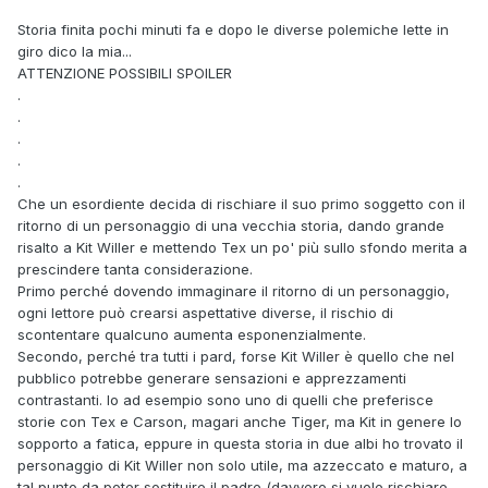
Storia finita pochi minuti fa e dopo le diverse polemiche lette in
giro dico la mia...
ATTENZIONE POSSIBILI SPOILER
.
.
.
.
.
Che un esordiente decida di rischiare il suo primo soggetto con il
ritorno di un personaggio di una vecchia storia, dando grande
risalto a Kit Willer e mettendo Tex un po' più sullo sfondo merita a
prescindere tanta considerazione.
Primo perché dovendo immaginare il ritorno di un personaggio,
ogni lettore può crearsi aspettative diverse, il rischio di
scontentare qualcuno aumenta esponenzialmente.
Secondo, perché tra tutti i pard, forse Kit Willer è quello che nel
pubblico potrebbe generare sensazioni e apprezzamenti
contrastanti. Io ad esempio sono uno di quelli che preferisce
storie con Tex e Carson, magari anche Tiger, ma Kit in genere lo
sopporto a fatica, eppure in questa storia in due albi ho trovato il
personaggio di Kit Willer non solo utile, ma azzeccato e maturo, a
tal punto da poter sostituire il padre (davvero si vuole rischiare