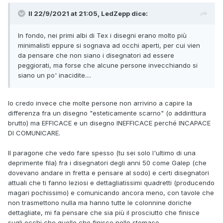
Il 22/9/2021 at 21:05,
LedZepp
dice:
In fondo, nei primi albi di Tex i disegni erano molto più
minimalisti eppure si sognava ad occhi aperti, per cui vien
da pensare che non siano i disegnatori ad essere
peggiorati, ma forse che alcune persone invecchiando si
siano un po' inacidite....
Io credo invece che molte persone non arrivino a capire la
differenza fra un disegno "esteticamente scarno" (o addirittura
brutto) ma EFFICACE e un disegno INEFFICACE perché INCAPACE
DI COMUNICARE.
Il paragone che vedo fare spesso (tu sei solo l'ultimo di una
deprimente fila) fra i disegnatori degli anni 50 come Galep (che
dovevano andare in fretta e pensare al sodo) e certi disegnatori
attuali che ti fanno leziosi e dettagliatissimi quadretti (producendo
magari pochissimo) e comunicando ancora meno, con tavole che
non trasmettono nulla ma hanno tutte le colonnine doriche
dettagliate, mi fa pensare che sia più il prosciutto che finisce
sugli occhi che quello che finisce nello stomaco.