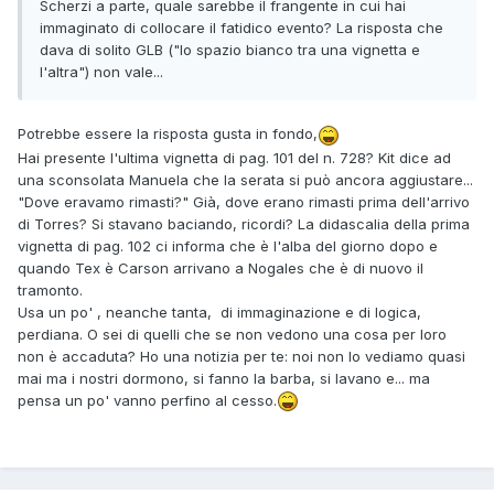
Scherzi a parte, quale sarebbe il frangente in cui hai
immaginato di collocare il fatidico evento? La risposta che
dava di solito GLB ("lo spazio bianco tra una vignetta e
l'altra") non vale...
Potrebbe essere la risposta gusta in fondo,
Hai presente l'ultima vignetta di pag. 101 del n. 728? Kit dice ad
una sconsolata Manuela che la serata si può ancora aggiustare...
"Dove eravamo rimasti?" Già, dove erano rimasti prima dell'arrivo
di Torres? Si stavano baciando, ricordi? La didascalia della prima
vignetta di pag. 102 ci informa che è l'alba del giorno dopo e
quando Tex è Carson arrivano a Nogales che è di nuovo il
tramonto.
Usa un po' , neanche tanta, di immaginazione e di logica,
perdiana. O sei di quelli che se non vedono una cosa per loro
non è accaduta? Ho una notizia per te: noi non lo vediamo quasi
mai ma i nostri dormono, si fanno la barba, si lavano e... ma
pensa un po' vanno perfino al cesso.