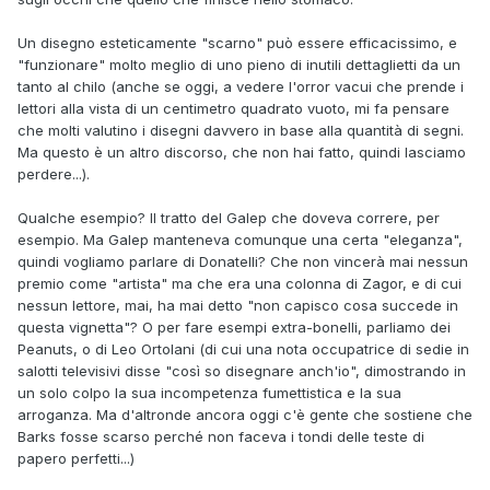
Un disegno esteticamente "scarno" può essere efficacissimo, e
"funzionare" molto meglio di uno pieno di inutili dettaglietti da un
tanto al chilo (anche se oggi, a vedere l'orror vacui che prende i
lettori alla vista di un centimetro quadrato vuoto, mi fa pensare
che molti valutino i disegni davvero in base alla quantità di segni.
Ma questo è un altro discorso, che non hai fatto, quindi lasciamo
perdere...).
Qualche esempio? Il tratto del Galep che doveva correre, per
esempio. Ma Galep manteneva comunque una certa "eleganza",
quindi vogliamo parlare di Donatelli? Che non vincerà mai nessun
premio come "artista" ma che era una colonna di Zagor, e di cui
nessun lettore, mai, ha mai detto "non capisco cosa succede in
questa vignetta"? O per fare esempi extra-bonelli, parliamo dei
Peanuts, o di Leo Ortolani (di cui una nota occupatrice di sedie in
salotti televisivi disse "così so disegnare anch'io", dimostrando in
un solo colpo la sua incompetenza fumettistica e la sua
arroganza. Ma d'altronde ancora oggi c'è gente che sostiene che
Barks fosse scarso perché non faceva i tondi delle teste di
papero perfetti...)