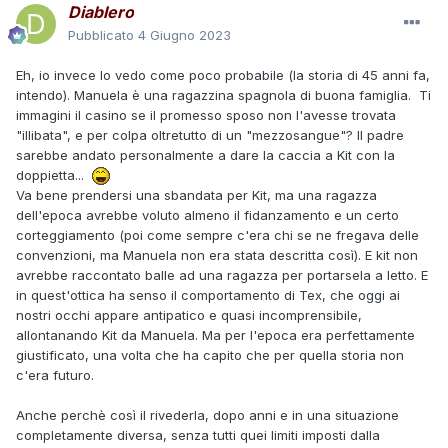
Diablero
Pubblicato
4 Giugno 2023
Eh, io invece lo vedo come poco probabile (la storia di 45 anni fa,
intendo). Manuela è una ragazzina spagnola di buona famiglia. Ti
immagini il casino se il promesso sposo non l'avesse trovata
"illibata", e per colpa oltretutto di un "mezzosangue"? Il padre
sarebbe andato personalmente a dare la caccia a Kit con la
doppietta...
Va bene prendersi una sbandata per Kit, ma una ragazza
dell'epoca avrebbe voluto almeno il fidanzamento e un certo
corteggiamento (poi come sempre c'era chi se ne fregava delle
convenzioni, ma Manuela non era stata descritta così). E kit non
avrebbe raccontato balle ad una ragazza per portarsela a letto. E
in quest'ottica ha senso il comportamento di Tex, che oggi ai
nostri occhi appare antipatico e quasi incomprensibile,
allontanando Kit da Manuela. Ma per l'epoca era perfettamente
giustificato, una volta che ha capito che per quella storia non
c'era futuro.
Anche perchè così il rivederla, dopo anni e in una situazione
completamente diversa, senza tutti quei limiti imposti dalla