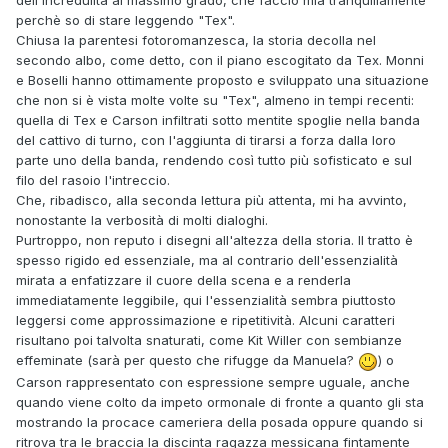
dell'incredulità al massimo grado, che faccio mia tranquillamente
lasciato pesanti cicatrici nel suo animo, che non può più
perchè so di stare leggendo "Tex".
essere quello della dolce fanciulla.
Chiusa la parentesi fotoromanzesca, la storia decolla nel
secondo albo, come detto, con il piano escogitato da Tex. Monni
In conclusione, ho trovato Manuela abbastanza
e Boselli hanno ottimamente proposto e sviluppato una situazione
convincente (meglio questo personaggio che quello insipido
che non si è vista molte volte su "Tex", almeno in tempi recenti:
glbonelliano) coinvolta però in una trama che non gira in
quella di Tex e Carson infiltrati sotto mentite spoglie nella banda
maniera fluida, forse perché troppo asservita al ritorno della
del cattivo di turno, con l'aggiunta di tirarsi a forza dalla loro
bella ranchera.
parte uno della banda, rendendo così tutto più sofisticato e sul
filo del rasoio l'intreccio.
Al netto di questo, complimenti a Carlo per essere entrato a
Che, ribadisco, alla seconda lettura più attenta, mi ha avvinto,
far parte di quell'autentica leggenda che sono gli autori di
nonostante la verbosità di molti dialoghi.
Tex!
Purtroppo, non reputo i disegni all'altezza della storia. Il tratto è
spesso rigido ed essenziale, ma al contrario dell'essenzialità
mirata a enfatizzare il cuore della scena e a renderla
immediatamente leggibile, qui l'essenzialità sembra piuttosto
leggersi come approssimazione e ripetitività. Alcuni caratteri
risultano poi talvolta snaturati, come Kit Willer con sembianze
effeminate (sarà per questo che rifugge da Manuela?
) o
Carson rappresentato con espressione sempre uguale, anche
quando viene colto da impeto ormonale di fronte a quanto gli sta
mostrando la procace cameriera della posada oppure quando si
ritrova tra le braccia la discinta ragazza messicana fintamente