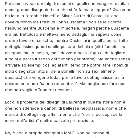
Parliamo invece dei fulgidi esempi di quelli che vengono esaltati
come grandi disegnatori ma che si fa fatica a leggere? Qualcuno
ha letto la "graphic Novel" di Silver Surfer di Castellini, che
doveva rinnovare i fasti di John Buscema? Non se la ricorda
nessuno mentre Buscema è immortale, magari perché Buscema
era più frettoloso e metteva meno dettagli, ma sapeva come
creare tavole dinamiche, mentre Castellini in quell'albo ha fatto
dettagliatissimi quadri scollegati uno dall'altro (altri fumetti li ha
disegnati molto meglio, ma lì davvero per la foga di dettagliare
tutto si è perso il senso del fumetto per strada). Ma anche senza
arrivare ad esempi così eclatanti, temo che potrei fare i nomi di
molti disegnatori attuali della Bonelli (non su Tex, almeno
questo...) che vengono lodati per le tavole dettagliatissime ma
chiaramente non "sanno raccontare". Ma meglio non fare nomi
che non voglio offendere nessuno...
Ecco, il problema dei disegni di Laurenti in questa storia non è
che non aderisce a canoni di bellezza neoclassica, non è che
manca di dettagli sopraffini, non è che "non si percepisce la
mano dell'artista" o altre cazzate pretenziose.
No, è che è proprio disegnato MALE. Non nel senso di