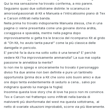
Qui la mia sensazione ha trovato conferma, a mio parere.
Io continuo a preferire il Galep degli anni 50, che non era
Seguiamo quasi due sottotrame distinte: le scaramucce
"minimalista", era un disegnatore che doveva produrre e
amorose\passionali di Kit e Manuela e l'intricatissimo piano di Tex
sapeva che la qualità e l'efficacia di un disegno non si
e Carson infiltrati nella banda.
misura "a peso" dal numero di righe sulla tavola.
Nella prima ho trovato indisponente Manuela stessa, che in una
pagina ci viene presentata come una giovane donna ardita,
coraggiosa e spavalda, mentre nella pagina dopo
improvvisamente si getta tra le braccia del ricomparso Kit al grido
di "Oh Kit, ho avuto tanta paura!" come la più classica delle
damigelle in pericolo.
E' perchè fa la dura ma sotto sotto è una tenera? E' perchè
vedere Kit l'ha improvvisamente ammansita? La sua mai sopita
passione le annebbia la mente?
Io non me lo spiego e sinceramente ho trovato il personaggio
diviso fra due anime non ben definite e pure un tantinello
opportunista (prima dice a Kit che sono solo buoni amici e due
ore dopo tenta evidentemente di sedurlo a cena... salvo poi
indignarsi quando lui mangia la foglia)
Insomma questa love story che di love ha poco non mi convince.
Tex e Carson nel frattempo sono infiltrati nella banda di
malviventi più disinformata del west ma questa sottotrama, al
netto di svariate situazioni improbabili, scorre via più liberamente.