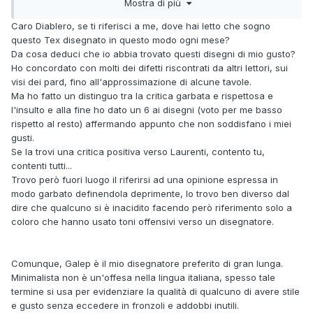
Mostra di più
(che dovevano andare in fretta e pensare al sodo) e certi
disegnatori attuali che ti fanno leziosi e dettagliatissimi
Caro Diablero, se ti riferisci a me, dove hai letto che sogno
quadretti (producendo magari pochissimo) e comunicando
questo Tex disegnato in questo modo ogni mese?
ancora meno, con tavole che non trasmettono nulla ma
Da cosa deduci che io abbia trovato questi disegni di mio gusto?
hanno tutte le colonnine doriche dettagliate, mi fa pensare
Ho concordato con molti dei difetti riscontrati da altri lettori, sui
che sia più il prosciutto che finisce sugli occhi che quello
visi dei pard, fino all'approssimazione di alcune tavole.
che finisce nello stomaco.
Ma ho fatto un distinguo tra la critica garbata e rispettosa e
l'insulto e alla fine ho dato un 6 ai disegni (voto per me basso
Un disegno esteticamente "scarno" può essere
rispetto al resto) affermando appunto che non soddisfano i miei
efficacissimo, e "funzionare" molto meglio di uno pieno di
gusti.
inutili dettaglietti da un tanto al chilo (anche se oggi, a
Se la trovi una critica positiva verso Laurenti, contento tu,
vedere l'orror vacui che prende i lettori alla vista di un
contenti tutti...
centimetro quadrato vuoto, mi fa pensare che molti valutino
Trovo però fuori luogo il riferirsi ad una opinione espressa in
i disegni davvero in base alla quantità di segni. Ma questo è
modo garbato definendola deprimente, lo trovo ben diverso dal
un altro discorso, che non hai fatto, quindi lasciamo
dire che qualcuno si è inacidito facendo però riferimento solo a
perdere...).
coloro che hanno usato toni offensivi verso un disegnatore.
Qualche esempio? Il tratto del Galep che doveva correre,
per esempio. Ma Galep manteneva comunque una certa
Comunque, Galep è il mio disegnatore preferito di gran lunga.
"eleganza", quindi vogliamo parlare di Donatelli? Che non
Minimalista non è un'offesa nella lingua italiana, spesso tale
vincerà mai nessun premio come "artista" ma che era una
termine si usa per evidenziare la qualità di qualcuno di avere stile
colonna di Zagor, e di cui nessun lettore, mai, ha mai detto
e gusto senza eccedere in fronzoli e addobbi inutili.
"non capisco cosa succede in questa vignetta"? O per fare