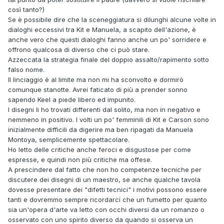
così tanto?)
Se è possibile dire che la sceneggiatura si dilunghi alcune volte in
dialoghi eccessivi tra Kit e Manuela, a scapito dell'azione, è
anche vero che questi dialoghi fanno anche un po' sorridere e
offrono qualcosa di diverso che ci può stare.
Azzeccata la strategia finale del doppio assalto/rapimento sotto
falso nome.
Il linciaggio è al limite ma non mi ha sconvolto e dormirò
comunque stanotte. Avrei faticato di più a prender sonno
sapendo Keel a piede libero ed impunito.
I disegni li ho trovati differenti dal solito, ma non in negativo e
nemmeno in positivo. I volti un po' femminili di Kit e Carson sono
inizialmente difficili da digerire ma ben ripagati da Manuela
Montoya, semplicemente spettacolare.
Ho letto delle critiche anche feroci e disgustose per come
espresse, e quindi non più critiche ma offese.
A prescindere dal fatto che non ho competenze tecniche per
discutere dei disegni di un maestro, se anche qualche tavola
dovesse presentare dei "difetti tecnici" i motivi possono essere
tanti e dovremmo sempre ricordarci che un fumetto per quanto
sia un'opera d'arte va letto con occhi diversi da un romanzo o
osservato con uno spirito diverso da quando si osserva un