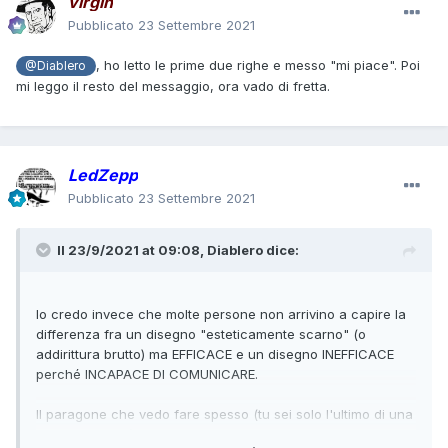
virgin
Pubblicato
23 Settembre 2021
, ho letto le prime due righe e messo "mi piace". Poi
@Diablero
mi leggo il resto del messaggio, ora vado di fretta.
LedZepp
Pubblicato
23 Settembre 2021
Il 23/9/2021 at 09:08,
Diablero
dice:
Io credo invece che molte persone non arrivino a capire la
differenza fra un disegno "esteticamente scarno" (o
addirittura brutto) ma EFFICACE e un disegno INEFFICACE
perché INCAPACE DI COMUNICARE.
Il paragone che vedo fare spesso (tu sei solo l'ultimo di una
deprimente fila) fra i disegnatori degli anni 50 come Galep