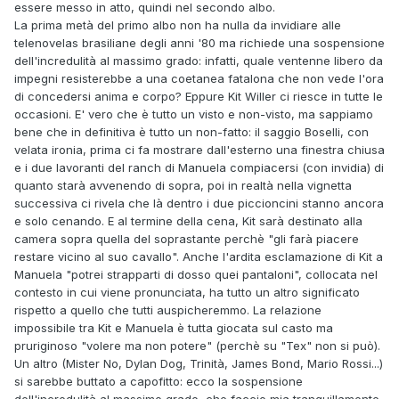
essere messo in atto, quindi nel secondo albo.
Un'altra considerazione: ne I due rivali, Manuela Montoya a
La prima metà del primo albo non ha nulla da invidiare alle
mio parere era il personaggio nettamente meno
telenovelas brasiliane degli anni '80 ma richiede una sospensione
interessante. Molto più riuscito quel gentiluomo (senza
dell'incredulità al massimo grado: infatti, quale ventenne libero da
ironia) del padre, o il bandito di mezza tacca che rapisce la
impegni resisterebbe a una coetanea fatalona che non vede l'ora
ragazza. Lì quest'ultima era solo un pretesto, e tutto questo
di concedersi anima e corpo? Eppure Kit Willer ci riesce in tutte le
grande amore francamente non l'ho visto. La personalità,
occasioni. E' vero che è tutto un visto e non-visto, ma sappiamo
invero scialba, della Manuela di Glb qui viene, a detta di
bene che in definitiva è tutto un non-fatto: il saggio Boselli, con
qualcuno, stravolta con la figura di una donna libera,
velata ironia, prima ci fa mostrare dall'esterno una finestra chiusa
indipendente, altezzosa e mutevole: ma meno male! dico io,
e i due lavoranti del ranch di Manuela compiacersi (con invidia) di
che una tale metamorfosi c'è stata. La ragazza qui ha
quanto starà avvenendo di sopra, poi in realtà nella vignetta
qualcosa da dire, mette del pepe, per quanto anch'io non
successiva ci rivela che là dentro i due piccioncini stanno ancora
abbia per nulla apprezzato la pantomima di lei semisvestita
e solo cenando. E al termine della cena, Kit sarà destinato alla
con Don Pedro in stato di ebbrezza coatta (scena che ho
camera sopra quella del soprastante perchè "gli farà piacere
trovato sgradevole); è comunque un personaggio forte, e la
restare vicino al suo cavallo". Anche l'ardita esclamazione di Kit a
cosa non si spiega necessariamente con un'eresia di
Manuela "potrei strapparti di dosso quei pantaloni", collocata nel
Monni/Boselli rispetto all'originale bonelliano, quanto
contesto in cui viene pronunciata, ha tutto un altro significato
piuttosto con una evoluzione e maturazione di una donna
rispetto a quello che tutti auspicheremmo. La relazione
che, nel giro di due anni, si ritrova orfana di entrambi i
impossibile tra Kit e Manuela è tutta giocata sul casto ma
genitori e proprietaria di un grande ranch minacciato dalla
pruriginoso "volere ma non potere" (perchè su "Tex" non si può).
cupidigia di un ranchero vicino. È una donna ferita dalla
Un altro (Mister No, Dylan Dog, Trinità, James Bond, Mario Rossi...)
vita, sia per il doppio lutto che per la storia d'amore finita
si sarebbe buttato a capofitto: ecco la sospensione
male con Kit di qualche tempo prima, che deve aver