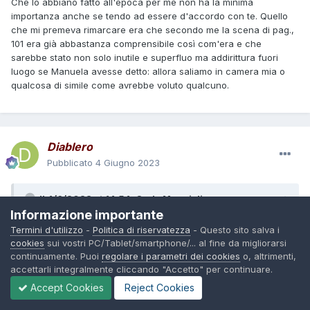
Che lo abbiano fatto all'epoca per me non ha la minima
importanza anche se tendo ad essere d'accordo con te. Quello
che mi premeva rimarcare era che secondo me la scena di pag.,
101 era già abbastanza comprensibile così com'era e che
sarebbe stato non solo inutile e superfluo ma addirittura fuori
luogo se Manuela avesse detto: allora saliamo in camera mia o
qualcosa di simile come avrebbe voluto qualcuno.
Diablero
Pubblicato
4 Giugno 2023
Il 4/6/2023 at 14:54,
Carlo Monni
dice:
Informazione importante
Quello che mi premeva rimarcare era che secondo me la
Termini d'utilizzo
-
Politica di riservatezza
- Questo sito salva i
scena di pag., 101 era già abbastanza comprensibile così
cookies
sui vostri PC/Tablet/smartphone/... al fine da migliorarsi
continuamente. Puoi
regolare i parametri dei cookies
o, altrimenti,
com'era e che sarebbe stato non solo inutile e superfluo
accettarli integralmente cliccando "Accetto" per continuare.
ma addirittura fuori luogo se Manuela avesse detto: allora
saliamo in camera mia o qualcosa di simile come avrebbe
Accept Cookies
Reject Cookies
voluto qualcuno.