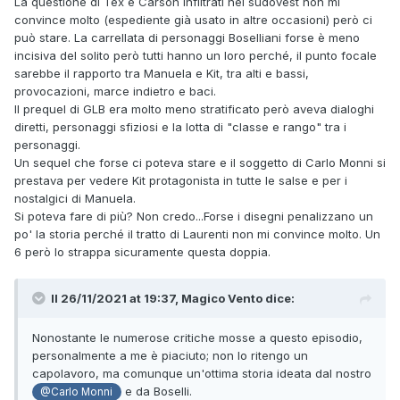
La questione di Tex e Carson infiltrati nel sudovest non mi
convince molto (espediente già usato in altre occasioni) però ci
può stare. La carrellata di personaggi Boselliani forse è meno
incisiva del solito però tutti hanno un loro perché, il punto focale
sarebbe il rapporto tra Manuela e Kit, tra alti e bassi,
provocazioni, marce indietro e baci.
Il prequel di GLB era molto meno stratificato però aveva dialoghi
diretti, personaggi sfiziosi e la lotta di "classe e rango" tra i
personaggi.
Un sequel che forse ci poteva stare e il soggetto di Carlo Monni si
prestava per vedere Kit protagonista in tutte le salse e per i
nostalgici di Manuela.
Si poteva fare di più? Non credo...Forse i disegni penalizzano un
po' la storia perché il tratto di Laurenti non mi convince molto. Un
6 però lo strappa sicuramente questa doppia.
Il 26/11/2021 at 19:37,
Magico Vento
dice:
Nonostante le numerose critiche mosse a questo episodio,
personalmente a me è piaciuto; non lo ritengo un
capolavoro, ma comunque un'ottima storia ideata dal nostro
e da Boselli.
@Carlo Monni