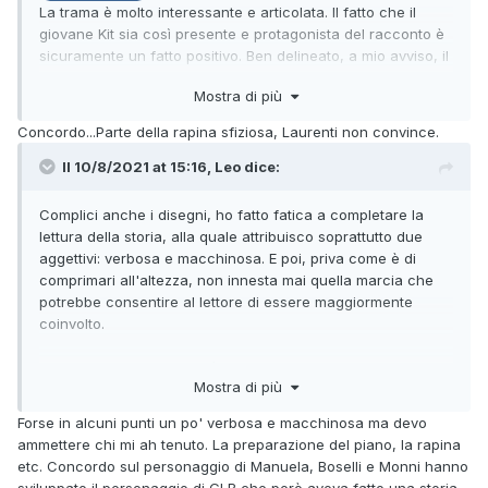
La trama è molto interessante e articolata. Il fatto che il
giovane Kit sia così presente e protagonista del racconto è
sicuramente un fatto positivo. Ben delineato, a mio avviso, il
suo rapporto con Manuela Montoya, ripescata per
Mostra di più
l'occasione. La parte migliore è la scena della rapina (tra
l'altro sceneggiata divinamente, con vari e rapidi cambi di
Concordo...Parte della rapina sfiziosa, Laurenti non convince.
scena), dal piano assai complesso. Sicuramente, per
descrivere l'ingegnoso ed elaborato piano della rapina, il
Il 10/8/2021 at 15:16,
Leo
dice:
Bos si serve di dialoghi dalla lunghezza non indifferente,
eppure io non ho trovato la sceneggiatura verbosa o
Complici anche i disegni, ho fatto fatica a completare la
macchinosa, né tantomeno ridondante. Vista la complessità
lettura della storia, alla quale attribuisco soprattutto due
del piano, ho infatti trovato particolarmente affascinanti i
aggettivi: verbosa e macchinosa. E poi, priva come è di
dialoghi che lo descrivono. L'intera trama, dall'intreccio per
comprimari all'altezza, non innesta mai quella marcia che
nulla banale e i numerosi personaggi, è ben gestita da
potrebbe consentire al lettore di essere maggiormente
Boselli. Anche il finale mi ha soddisfatto; lo scontro tra Kit e
coinvolto.
Keel riesce a trasmettere notevole tensione. Saggio,
secondo me, anche il modo con cui gli autori portano a
Il problema a mio parere è tutto qui: negli avversari, nella
termine la vicenda d'amore tra Kit e Manuela.
Mostra di più
situazione che i pards devono affrontare. Tutto ruota come
Nota dolente i disegni di Laurenti, che, pur non essendo tra
pretesto per la partecipazione di Manuela, con il risultato
Forse in alcuni punti un po' verbosa e macchinosa ma devo
i miei preferiti neppure su Zagor, qui è pesantemente fuori
che la storia, impastoiata com'è alla figura della ragazza,
ammettere chi mi ah tenuto. La preparazione del piano, la rapina
forma e in brusco calo. Innumerevoli vignette sono
finisce per arenarsi diventando noiosa. Il ritorno di Manuela
etc. Concordo sul personaggio di Manuela, Boselli e Monni hanno
contraddistinte da personaggi sproporzionati, pose poco
lo vedo purtroppo come il ritorno di Lupe: le parti più belle,
sviluppato il personaggio di GLB che però aveva fatto una storia