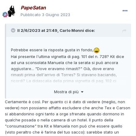
PapeSatan
Pubblicato
3 Giugno 2023
Il 2/6/2023 at 21:49,
Carlo Monni
dice:
Potrebbe essere la risposta gusta in fondo,
Hai presente l'ultima vignetta di pag. 101 del n. 728? Kit dice
ad una sconsolata Manuela che la serata si può ancora
aggiustare... "Dove eravamo rimasti?" Già, dove erano
rimasti prima dell'arrivo di Torres? Si stavano baciando,
ricordi? La didascalia della prima vignetta di pag. 102 ci
informa che è l'alba del giorno dopo e quando Tex è
Mostra di più
Carson arrivano a Nogales che è di nuovo il tramonto.
Usa un po' , neanche tanta, di immaginazione e di logica,
Certamente è così. Per quanto ci è dato di vedere (meglio, non
perdiana. O sei di quelli che se non vedono una cosa per
vedere) non possiamo affatto escludere che anche Tex e Carson
loro non è accaduta? Ho una notizia per te: noi non lo
si abbandonino ogni tanto a orge sfrenate quando dormono in
vediamo quasi mai ma i nostri dormono, si fanno la barba, si
qualche posada o nella camera di un hotel. Il punto della
lavano e... ma pensa un po' vanno perfino al cesso.
"consumazione" tra Kit e Manuela non può che essere quello
(visto peraltro che è farina del tuo sacco): sarebbe stato un