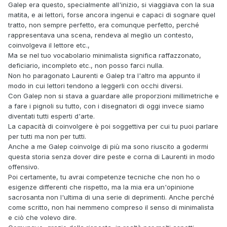
Galep era questo, specialmente all'inizio, si viaggiava con la sua
esempi extra-bonelli, parliamo dei Peanuts, o di Leo Ortolani
matita, e ai lettori, forse ancora ingenui e capaci di sognare quel
(di cui una nota occupatrice di sedie in salotti televisivi
tratto, non sempre perfetto, era comunque perfetto, perché
disse "così so disegnare anch'io", dimostrando in un solo
rappresentava una scena, rendeva al meglio un contesto,
colpo la sua incompetenza fumettistica e la sua arroganza.
coinvolgeva il lettore etc.,
Ma d'altronde ancora oggi c'è gente che sostiene che
Ma se nel tuo vocabolario minimalista significa raffazzonato,
Barks fosse scarso perché non faceva i tondi delle teste di
deficiario, incompleto etc., non posso farci nulla.
papero perfetti...)
Non ho paragonato Laurenti e Galep tra l'altro ma appunto il
modo in cui lettori tendono a leggerli con occhi diversi.
Parliamo invece dei fulgidi esempi di quelli che vengono
Con Galep non si stava a guardare alle proporzioni millimetriche e
esaltati come grandi disegnatori ma che si fa fatica a
a fare i pignoli su tutto, con i disegnatori di oggi invece siamo
leggere? Qualcuno ha letto la "graphic Novel" di Silver
diventati tutti esperti d'arte.
Surfer di Castellini, che doveva rinnovare i fasti di John
La capacità di coinvolgere è poi soggettiva per cui tu puoi parlare
Buscema? Non se la ricorda nessuno mentre Buscema è
per tutti ma non per tutti.
immortale, magari perché Buscema era più frettoloso e
Anche a me Galep coinvolge di più ma sono riuscito a godermi
metteva meno dettagli, ma sapeva come creare tavole
questa storia senza dover dire peste e corna di Laurenti in modo
dinamiche, mentre Castellini in quell'albo ha fatto
offensivo.
dettagliatissimi quadri scollegati uno dall'altro (altri fumetti li
Poi certamente, tu avrai competenze tecniche che non ho o
ha disegnati molto meglio, ma lì davvero per la foga di
esigenze differenti che rispetto, ma la mia era un'opinione
dettagliare tutto si è perso il senso del fumetto per strada).
sacrosanta non l'ultima di una serie di deprimenti. Anche perché
Ma anche senza arrivare ad esempi così eclatanti, temo
come scritto, non hai nemmeno compreso il senso di minimalista
che potrei fare i nomi di molti disegnatori attuali della Bonelli
e ciò che volevo dire.
(non su Tex, almeno questo...) che vengono lodati per le