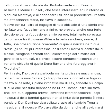
Letto, con il mio solito ritardo...Probabilmente sono l'unico,
assieme a Monni e Boselli, che fosse interessato ad un ritorno di
Manuela Montoya, e al riannodare i fili che la precedente, irrisolta
ma affascinante storia, lasciava in sospeso...
Motivo per cui, oltre al bagaglio di noia abissale di una storia che
ho fatto una fatica immane a finire, ho provato anche una forte
delusione per un'occasione, a mio parere, totalmente sprecata.
La romance tra il giovane Willer e la bella ranchera, non è, di
fatto, una prosecuzione "coerente" di quella narrata ne "I due
rivali" (gli spunti più interessati, così come i motivi di contrasto-di
classe- vengono azzerati con l'escamotage della morte dei
genitori di Manuela), e si rivela essere fondamentalmente una
variante sbiadita di quella Dona Ramona che furoreggiava in
"Nedtahe".
Per il resto, l'ho trovata particolarmente prolissa e macchinosa,
ricca di situazioni forzate (la trappola con la donzella in fuga in
mezzo al deserto, il piano intricatissimo di Tex, fondato sul colpo
di culo che nessuno riconosca ne lui ne Carson, oltre sul fatto
che loro due, appena arrivati, diventino istantaneamente i capi
indiscussi della banda) quando non al limite della parodia (l'intera
banda di Don Domingo sbaragliata grazie alla temibile Tequila
messicana, il vicesceriffo travestito da donna, che all'avvicinarsi