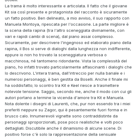
La trama è molto interessante e articolata. Il fatto che il giovane
Kit sia così presente e protagonista del racconto è sicuramente
un fatto positivo. Ben delineato, a mio avviso, il suo rapporto con
Manuela Montoya, ripescata per l'occasione. La parte migliore è
la scena della rapina (tra l'altro sceneggiata divinamente, con
vari e rapidi cambi di scena), dal piano assai complesso.
Sicuramente, per descrivere l'ingegnoso ed elaborato piano della
rapina, il Bos si serve di dialoghi dalla lunghezza non indifferente,
eppure io non ho trovato la sceneggiatura verbosa o
macchinosa, né tantomeno ridondante. Vista la complessità del
piano, ho infatti trovato particolarmente affascinanti i dialoghi che
lo descrivono. L'intera trama, dall'intreccio per nulla banale e i
numerosi personaggi, è ben gestita da Boselli. Anche il finale mi
ha soddisfatto; lo scontro tra Kit e Keel riesce a trasmettere
notevole tensione. Saggio, secondo me, anche il modo con cui gli
autori portano a termine la vicenda d'amore tra Kit e Manuela.
Nota dolente i disegni di Laurenti, che, pur non essendo tra i miei
preferiti neppure su Zagor, qui è pesantemente fuori forma e in
brusco calo. Innumerevoli vignette sono contraddistinte da
personaggi sproporzionati, pose poco realistiche e volti poco
dettagliati. Discutibile anche il dinamismo di alcune scene. Di
positivo forse c'è solo la rappresentazione della sensuale