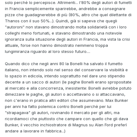
solo perchè lo percepisce. Altrimenti... l'80% degli autori di fumetti
in Francia semplicemente sparirebbe, andrebbe a consegnare
pizze che guadagnerebbe di più (80%, altro che quel dilettante di
Thanos con il suo 50%...). Quindi, già si sapeva che quegli
"autoroni" non stavano dimostrando molta solidarietà con i loro
colleghi meno fortunati, e stavano dimostrando una notevole
ignoranza sulla situazione degli autori in Francia, ma vista la crisi
attuale, forse non hanno dimostrato nemmeno troppa
lungimiranza riguardo al loro stesso futuro....
Quando dico che negli anni 80 la Bonelli ha salvato il fumetto
italiano, non intendo solo nel senso del conservare la visibilità e
lo spazio in edicola, intendo soprattutto nel dare uno stipendio
decente a un sacco di autori (le paghe Bonelli erano spropositate
al mercato e alla concorrenza, inesistente: Bonelli avrebbe potuto
dimezzare le paghe, gli autori o accettavano o si attaccavano,
non c'erano in pratica altri editori che assumevano. Max Bunker
per anni ha fatto polemica contro Bonelli perchè per lui
"strapagava" gli autori, rovinando il mercato per gli altri, ma
ricordiamoci che piuttosto che campare con quello che gli dava
Bunker, il vecchio inchiostratore di Magnus su Alan Ford preferì
andare a lavorare in fabbrica...)