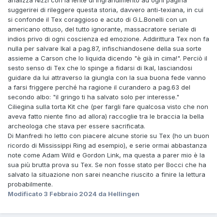
analizza Nizzi con la lente di ingrandimento ad ogni pagina
suggerirei di rileggere questa storia, davvero anti-texiana, in cui
si confonde il Tex coraggioso e acuto di G.L.Bonelli con un
americano ottuso, del tutto ignorante, massacratore seriale di
indios privo di ogni coscienza ed emozione. Addirittura Tex non fa
nulla per salvare Ikal a pag.87, infischiandosene della sua sorte
assieme a Carson che lo liquida dicendo "è già in cima!". Perciò il
sesto senso di Tex che lo spinge a fidarsi di Ikal, lasciandosi
guidare da lui attraverso la giungla con la sua buona fede vanno
a farsi friggere perché ha ragione il curandero a pag.63 del
secondo albo: "il gringo ti ha salvato solo per interesse."
Ciliegina sulla torta Kit che (per fargli fare qualcosa visto che non
aveva fatto niente fino ad allora) raccoglie tra le braccia la bella
archeologa che stava per essere sacrificata.
Di Manfredi ho letto con piacere alcune storie su Tex (ho un buon
ricordo di Mi
ssissippi Ring ad esempio), e serie ormai abbastanza
note come Adam Wild e Gordon Link, ma questa a parer mio è la
sua più brutta prova su Tex. Se non fosse stato per Bocci che ha
salvato la situazione non sarei neanche riuscito a finire la lettura
probabilmente.
Modificato
3 Febbraio 2024
da Hellingen