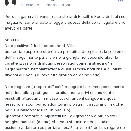
Pubblicato
3 Febbraio 2024
Per collegarmi alla vampiresca storia di Boselli e Bocci dell' ultimo
magazine, sono andato a leggere questa della serie regolare che
avevo da parte.
SPOILER
Note positive: 2 belle copertine di Villa,
una certa suspence che è viva per tutti e due gli albi, la presenza
dell' inseguimento parallelo nella giungla nel secondo albo, la
caratterizzazione di alcuni personaggi come la strega o" el
Negromante", l'ambientazione quasi sempre notturna e gli ottimi
disegni di Bocci (su tavoletta grafica da come vedo).
Note negative (troppe): difficoltà a seguire la trama specialmente
nel primo albo, protagonisti praticamente privi di emozioni (i
pipistrelli attaccano in massa succhiando il sangue ma quasi
nessuno si scompone, addirittura i pipistrelli trascurano Tex che
poi va a nascondersi in un pagliaio)
Sparatorie tamarre ai pipistrelli,un Tex gradasso e ottuso tra i
peggiori mai visti (da me) che va a sterminare degli indios
assieme a dei rurales per fare cosa? La volontà della strega e dei