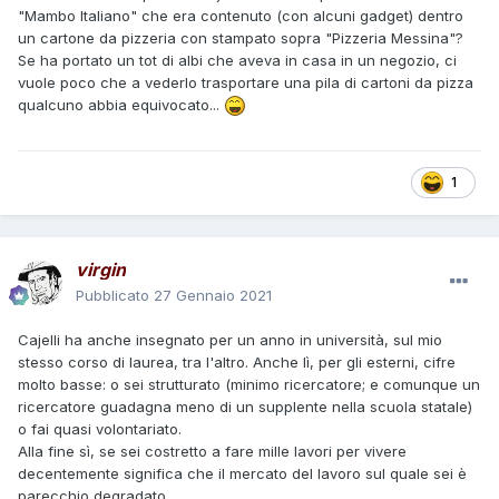
fumetti.... Con tutti questi fattori si riesce a condurre una
"Mambo Italiano" che era contenuto (con alcuni gadget) dentro
buona vita, solo che se per condurre una buona vita devi
un cartone da pizzeria con stampato sopra "Pizzeria Messina"?
fare dodici lavori non stiamo messi bene. (E' brutto
Se ha portato un tot di albi che aveva in casa in un negozio, ci
calcolare il guadagno degli autori, ma l'ho fatto per capire
vuole poco che a vederlo trasportare una pila di cartoni da pizza
più o meno la situazione di un collaboratore Bonelli)
qualcuno abbia equivocato...
1
virgin
Pubblicato
27 Gennaio 2021
Cajelli ha anche insegnato per un anno in università, sul mio
stesso corso di laurea, tra l'altro. Anche lì, per gli esterni, cifre
molto basse: o sei strutturato (minimo ricercatore; e comunque un
ricercatore guadagna meno di un supplente nella scuola statale)
o fai quasi volontariato.
Alla fine sì, se sei costretto a fare mille lavori per vivere
decentemente significa che il mercato del lavoro sul quale sei è
parecchio degradato.