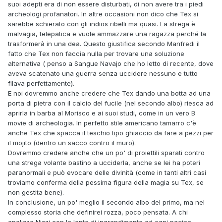
suoi adepti era di non essere disturbati, di non avere tra i piedi
archeologi profanatori. In altre occasioni non dico che Tex si
sarebbe schierato con gli indios ribelli ma quasi. La strega è
malvagia, telepatica e vuole ammazzare una ragazza perché la
trasformerà in una dea. Questo giustifica secondo Manfredi il
fatto che Tex non faccia nulla per trovare una soluzione
alternativa ( penso a Sangue Navajo che ho letto di recente, dove
aveva scatenato una guerra senza uccidere nessuno e tutto
filava perfettamente).
E noi dovremmo anche credere che Tex dando una botta ad una
porta di pietra con il calcio del fucile (nel secondo albo) riesca ad
aprirla in barba al Morisco e ai suoi studi, come in un vero B
movie di archeologia. In perfetto stile americano tamarro c'è
anche Tex che spacca il teschio tipo ghiaccio da fare a pezzi per
il mojito (dentro un sacco contro il muro).
Dovremmo credere anche che un po' di proiettili sparati contro
una strega volante bastino a ucciderla, anche se lei ha poteri
paranormali e può evocare delle divinità (come in tanti altri casi
troviamo conferma della pessima figura della magia su Tex, se
non gestita bene).
In conclusione, un po' meglio il secondo albo del primo, ma nel
complesso storia che definirei rozza, poco pensata. A chi