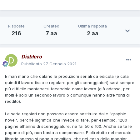
Risposte
Created
Ultima risposta
216
7 aa
2 aa
Diablero
Pubblicato
27 Gennaio 2021
E man mano che calano le produzioni seriali da edicola (e cala
quindi il lavoro fisso e regolare per gli sceneggiatori) sarà sempre
più difficile mantenersi facendolo come lavoro (già adesso, per
molti è solo un secondo lavoro o comunque hanno altre fonti di
reddito).
Le serie regolari non possono essere sostituire dalle "graphic
novel", perchè significa che invece di fare, per esempio, 1200
pagine all'anno di sceneggiature, ne fai 50 o 100. Anche se te le
pagano di più, non basta a compensare. E oltretutto nel mercato
librario spesso si paga a royalties, che nel caso della maggior