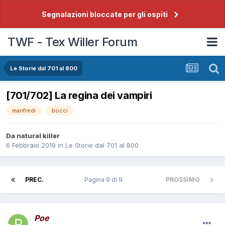
Segnalazioni bloccate per gli ospiti
TWF - Tex Willer Forum
Le Storie dal 701 al 800
[701/702] La regina dei vampiri
manfredi
bocci
Da
natural killer
6 Febbraio 2019
in
Le Storie dal 701 al 800
PREC.
Pagina 9 di 9
PROSSIMO
Poe