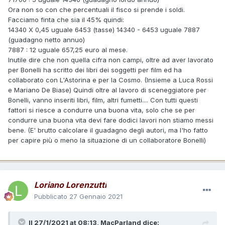
Ora non so con che percentuali il fisco si prende i soldi.
Facciamo finta che sia il 45% quindi:
14340 X 0,45 uguale 6453 (tasse) 14340 - 6453 uguale 7887
(guadagno netto annuo)
7887 : 12 uguale 657,25 euro al mese.
Inutile dire che non quella cifra non campi, oltre ad aver lavorato
per Bonelli ha scritto dei libri dei soggetti per film ed ha
collaborato con L'Astorina e per la Cosmo. (Insieme a Luca Rossi
e Mariano De Biase) Quindi oltre al lavoro di sceneggiatore per
Bonelli, vanno inseriti libri, film, altri fumetti.... Con tutti questi
fattori si riesce a condurre una buona vita, solo che se per
condurre una buona vita devi fare dodici lavori non stiamo messi
bene. (E' brutto calcolare il guadagno degli autori, ma l'ho fatto
per capire più o meno la situazione di un collaboratore Bonelli)
Loriano Lorenzutti
Pubblicato
27 Gennaio 2021
Il 27/1/2021 at 08:13,
MacParland
dice: