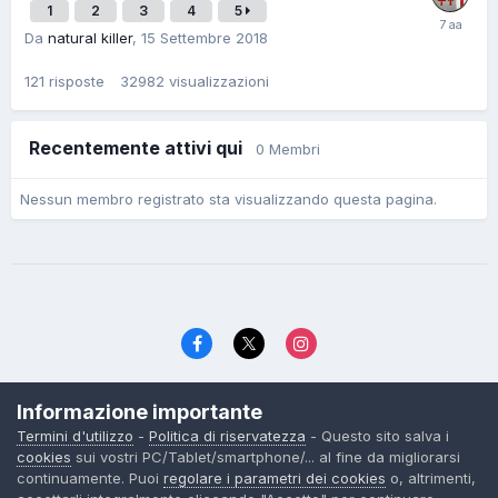
1
2
3
4
5
Da
natural killer
,
15 Settembre 2018
121
risposte
32982
visualizzazioni
Recentemente attivi qui
0 Membri
Nessun membro registrato sta visualizzando questa pagina.
Lingua
Politica di riservatezza
Contattaci
Cookies
Informazione importante
© TexWillerForum dal 2006
Termini d'utilizzo
-
Politica di riservatezza
- Questo sito salva i
Powered by Invision Community
cookies
sui vostri PC/Tablet/smartphone/... al fine da migliorarsi
continuamente. Puoi
regolare i parametri dei cookies
o, altrimenti,