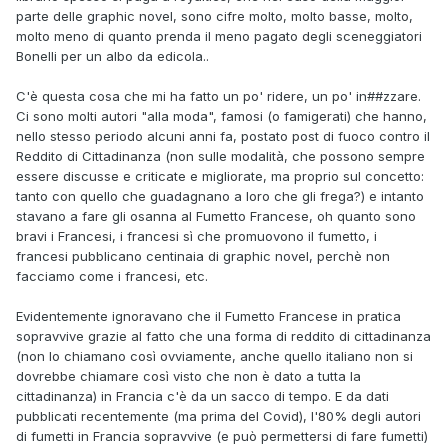
parte delle graphic novel, sono cifre molto, molto basse, molto,
molto meno di quanto prenda il meno pagato degli sceneggiatori
Bonelli per un albo da edicola..
C'è questa cosa che mi ha fatto un po' ridere, un po' in##zzare.
Ci sono molti autori "alla moda", famosi (o famigerati) che hanno,
nello stesso periodo alcuni anni fa, postato post di fuoco contro il
Reddito di Cittadinanza (non sulle modalità, che possono sempre
essere discusse e criticate e migliorate, ma proprio sul concetto:
tanto con quello che guadagnano a loro che gli frega?) e intanto
stavano a fare gli osanna al Fumetto Francese, oh quanto sono
bravi i Francesi, i francesi sì che promuovono il fumetto, i
francesi pubblicano centinaia di graphic novel, perchè non
facciamo come i francesi, etc.
Evidentemente ignoravano che il Fumetto Francese in pratica
sopravvive grazie al fatto che una forma di reddito di cittadinanza
(non lo chiamano così ovviamente, anche quello italiano non si
dovrebbe chiamare così visto che non è dato a tutta la
cittadinanza) in Francia c'è da un sacco di tempo. E da dati
pubblicati recentemente (ma prima del Covid), l'80% degli autori
di fumetti in Francia sopravvive (e può permettersi di fare fumetti)