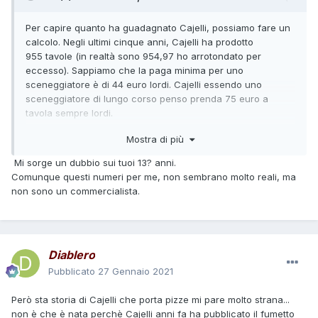
Per capire quanto ha guadagnato Cajelli, possiamo fare un
calcolo. Negli ultimi cinque anni, Cajelli ha prodotto
955 tavole (in realtà sono 954,97 ho arrotondato per
eccesso). Sappiamo che la paga minima per uno
sceneggiatore è di 44 euro lordi. Cajelli essendo uno
sceneggiatore di lungo corso penso prenda 75 euro a
tavola sempre lordi.
Via con i calcoli:
Mostra di più
955 X 75 uguale 71700 (guadagno negli ultimi cinque anni
lordi)
Mi sorge un dubbio sui tuoi 13? anni.
71700 : 5 uguale 14340 (guadagno lordo annuo)
Comunque questi numeri per me, non sembrano molto reali, ma
Ora non so con che percentuali il fisco si prende i soldi.
non sono un commercialista.
Facciamo finta che sia il 45% quindi:
14340 X 0,45 uguale 6453 (tasse) 14340 - 6453 uguale
7887 (guadagno netto annuo)
7887 : 12 uguale 657,25 euro al mese.
Diablero
Inutile dire che non quella cifra non campi, oltre ad aver
lavorato per Bonelli ha scritto dei libri dei soggetti per film
Pubblicato
27 Gennaio 2021
ed ha collaborato con L'Astorina e per la Cosmo. (Insieme a
Luca Rossi e Mariano De Biase) Quindi oltre al lavoro di
Però sta storia di Cajelli che porta pizze mi pare molto strana...
sceneggiatore per Bonelli, vanno inseriti libri, film, altri
non è che è nata perchè Cajelli anni fa ha pubblicato il fumetto