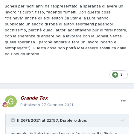
Bonelli per molti anni ha rappresentato la speranza di avere un
lavoro "sicuro", fisso, facendo fumetti. Con questa cosa
"trainava" anche gli altri editori (la Star e la Eura hanno
pubblicato un sacco di roba di autori esordienti pagandoli
pochissimo, perchè quegli autori accettavano pur di farsi notare,
con la speranza di andare poi a lavorare con la Bonelli. Senza
quella speranza... perchè andare a fare un lavoro incerto e
sottopagato?). Questa cosa non potrà MAI essere sostituita dalle
edizioni da libreria...
3
Grande Tex
Pubblicato
27 Gennaio 2021
Il 26/1/2021 at 22:57,
Diablero
dice:
generale, in Italia trovare lavoro è facilissimo. Il difficile è