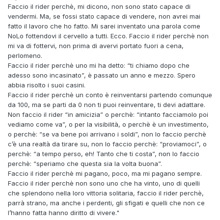
Faccio il rider perchè, mi dicono, non sono stato capace di
vendermi. Ma, se fossi stato capace di vendere, non avrei mai
fatto il lavoro che ho fatto. Mi sarei inventato una parola come
NoLo fottendovi il cervello a tutti. Ecco. Faccio il rider perchè non
mi va di fottervi, non prima di avervi portato fuori a cena,
perlomeno.
Faccio il rider perchè uno mi ha detto: “ti chiamo dopo che
adesso sono incasinato”, è passato un anno e mezzo. Spero
abbia risolto i suoi casini.
Faccio il rider perchè un conto è reinventarsi partendo comunque
da 100, ma se parti da 0 non ti puoi reinventare, ti devi adattare.
Non faccio il rider “in amicizia” o perchè: “intanto facciamolo poi
vediamo come va”, o per la visibilità, o perchè è un investimento,
o perchè: “se va bene poi arrivano i soldi”, non lo faccio perchè
c’è una realtà da tirare su, non lo faccio perchè: “proviamoci”, o
perchè: “a tempo perso, eh! Tanto che ti costa”, non lo faccio
perchè: “speriamo che questa sia la volta buona”.
Faccio il rider perchè mi pagano, poco, ma mi pagano sempre.
Faccio il rider perchè non sono uno che ha vinto, uno di quelli
che splendono nella loro vittoria solitaria, faccio il rider perchè,
parrà strano, ma anche i perdenti, gli sfigati e quelli che non ce
l’hanno fatta hanno diritto di vivere."