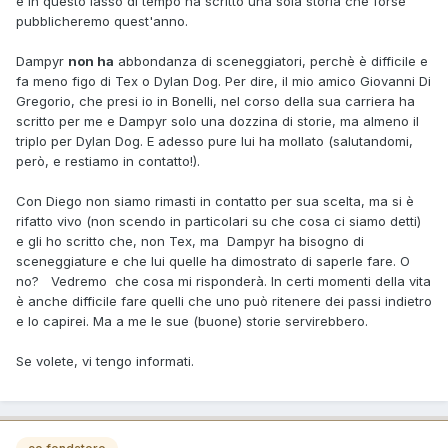
e in questo lasso di tempo ha scritto una sola storia che forse
pubblicheremo quest'anno.
Dampyr
non ha
abbondanza di sceneggiatori, perchè è difficile e
fa meno figo di Tex o Dylan Dog. Per dire, il mio amico Giovanni Di
Gregorio, che presi io in Bonelli, nel corso della sua carriera ha
scritto per me e Dampyr solo una dozzina di storie, ma almeno il
triplo per Dylan Dog. E adesso pure lui ha mollato (salutandomi,
però, e restiamo in contatto!).
Con Diego non siamo rimasti in contatto per sua scelta, ma si è
rifatto vivo (non scendo in particolari su che cosa ci siamo detti)
e gli ho scritto che, non Tex, ma Dampyr ha bisogno di
sceneggiature e che lui quelle ha dimostrato di saperle fare. O
no? Vedremo che cosa mi risponderà. In certi momenti della vita
è anche difficile fare quelli che uno può ritenere dei passi indietro
e lo capirei. Ma a me le sue (buone) storie servirebbero.
Se volete, vi tengo informati.