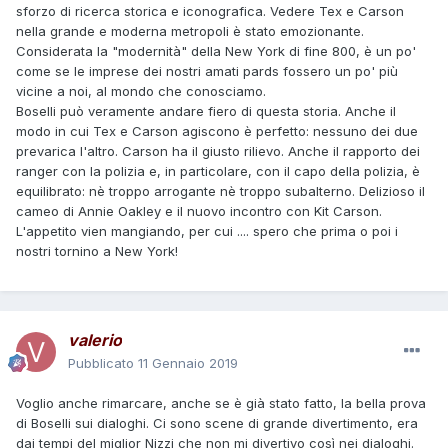
sforzo di ricerca storica e iconografica. Vedere Tex e Carson
nella grande e moderna metropoli è stato emozionante.
Considerata la "modernità" della New York di fine 800, è un po'
come se le imprese dei nostri amati pards fossero un po' più
vicine a noi, al mondo che conosciamo.
Boselli può veramente andare fiero di questa storia. Anche il
modo in cui Tex e Carson agiscono è perfetto: nessuno dei due
prevarica l'altro. Carson ha il giusto rilievo. Anche il rapporto dei
ranger con la polizia e, in particolare, con il capo della polizia, è
equilibrato: nè troppo arrogante nè troppo subalterno. Delizioso il
cameo di Annie Oakley e il nuovo incontro con Kit Carson.
L'appetito vien mangiando, per cui .... spero che prima o poi i
nostri tornino a New York!
valerio
Pubblicato
11 Gennaio 2019
Voglio anche rimarcare, anche se è già stato fatto, la bella prova
di Boselli sui dialoghi. Ci sono scene di grande divertimento, era
dai tempi del miglior Nizzi che non mi divertivo così nei dialoghi.