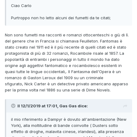
Ciao Carlo
Purtroppo non ho letto alcuni dei fumetti da te citati;
Non sono fumetti ma racconti e romanzi ottocenteschi o giù di lì.
del genere che in Francia si chiamava Feuilleton. Fantomas è
stato creato nel 1911 ed è il più recente di quelli citati ed è stato
protagonista di più di 32 romanzi, Rocambole risale al 1857. La
popolarità di entrambi i personaggi in tutto il mondo ha dato
origine agli aggettivi fantomatico e rocambolesco esistenti in
quasi tutte le lingue occidentali,. Il Fantasma dell'Opera è un
romanzo di Gaston Leroux del 1909 su un criminale
sfigurato, Nick Carter è un detective privato americano apparso
per la prima volta nel 1886 su una serie di Dime Novels.
Il 12/1/2019 at 17:01,
Gas Gas
dice:
il mio riferimento a Dampyr è dovuto all'ambientazione (New
York), alla moltitudine di bande coinvolte ( Dusters sotto
effetto di droghe, malavita cinese, irlandesi), alla presenza