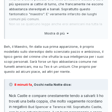
più spessore ai cattivi di turno, che francamente ne escono
abbastanza stereotipati e banali. Soprattutto questo
fantomatico "maestro". E' veramente infarcito dei luoghi
comuni più comuni.
Non so se qualcuno legge anche eroi americani ma tutta la
faccenda del veleno che uccide e deforma, con cui si
Mostra di più
vuole avvelenare la città attraverso l'acqua ecc... mi ha
fatto tornare in mente più di una storia con protagonista
Joker e il suo smilex.
Beh, il Maestro, fin dalla sua prima apparizione, è proprio
modellato sullo stereotipo dello scienziato pazzo e ambizioso, il
tipico genio del crimine che sfrutta la sua intelligenza per i suoi
scopi personali. Sarà forse un tipo abbastanza comune nei
fumetti americani, ma su Tex è un
unicum
. Che proprio per
questo ad alcuni piace, ad altri per niente.
8 minuti fa
, Occhi nella Notte dice:
Nick Castle e compare onestamente tendo a salvarli: li ho
trovati una bella coppia, che molto vagamente ricordano
in negativo
Bud Spencer e Terence Hill. Soprattutto Castle,