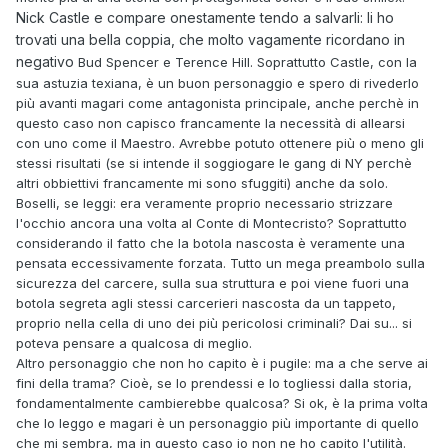
Nick Castle e compare onestamente tendo a salvarli: li ho
trovati una bella coppia, che molto vagamente ricordano in
negativo
Bud Spencer e Terence Hill. Soprattutto Castle, con la
sua astuzia texiana, è un buon personaggio e spero di rivederlo
più avanti magari come antagonista principale, anche perchè in
questo caso non capisco francamente la necessità di allearsi
con uno come il Maestro. Avrebbe potuto ottenere più o meno gli
stessi risultati (se si intende il soggiogare le gang di NY perchè
altri obbiettivi francamente mi sono sfuggiti) anche da solo.
Boselli, se leggi: era veramente proprio necessario strizzare
l'occhio ancora una volta al Conte di Montecristo? Soprattutto
considerando il fatto che la botola nascosta è veramente una
pensata eccessivamente forzata. Tutto un mega preambolo sulla
sicurezza del carcere, sulla sua struttura e poi viene fuori una
botola segreta agli stessi carcerieri nascosta da un tappeto,
proprio nella cella di uno dei più pericolosi criminali? Dai su... si
poteva pensare a qualcosa di meglio.
Altro personaggio che non ho capito è i pugile: ma a che serve ai
fini della trama? Cioè, se lo prendessi e lo togliessi dalla storia,
fondamentalmente cambierebbe qualcosa? Si ok, è la prima volta
che lo leggo e magari è un personaggio più importante di quello
che mi sembra, ma in questo caso io non ne ho capito l'utilità.