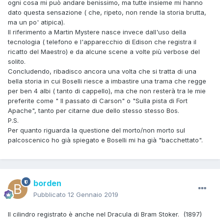
ogni cosa mi può andare benissimo, ma tutte insieme mi hanno
dato questa sensazione ( che, ripeto, non rende la storia brutta,
ma un po' atipica).
Il riferimento a Martin Mystere nasce invece dall'uso della
tecnologia ( telefono e l'apparecchio di Edison che registra il
ricatto del Maestro) e da alcune scene a volte più verbose del
solito.
Concludendo, ribadisco ancora una volta che si tratta di una
bella storia in cui Boselli riesce a imbastire una trama che regge
per ben 4 albi ( tanto di cappello), ma che non resterà tra le mie
preferite come " Il passato di Carson" o "Sulla pista di Fort
Apache", tanto per citarne due dello stesso stesso Bos.
P.S.
Per quanto riguarda la questione del morto/non morto sul
palcoscenico ho già spiegato e Boselli mi ha già "bacchettato".
borden
Pubblicato
12 Gennaio 2019
Il cilindro registrato è anche nel Dracula di Bram Stoker. (1897)