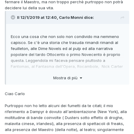
fermare il Maestro, ma non troppo perchè purtroppo non potrà
decidere lui della sua vita.
Il 12/1/2019 at 12:40,
Carlo Monni
dice:
Ecco una cosa che non solo non condivido ma nemmeno
capisco. Se c'è una storia che trasuda rimandi rimandi al
feuilleton, alle Dime Novels ed al pulp ed alla narrativa
popolare del tardo Ottocento o primo Novecento è proprio
questa. Leggendola mi faceva pensare piuttosto a
Fantomas, al Fantasma dell'Opera, Rocambole, Nick Carter
o Sherlock Holmes ma a Dampyr o Martin Mystere proprio
Mostra di più
no, neanche da lontano.
Il
Ciao Carlo
Perché dovremmo? Il diritto di critica è sacrosanto..
Purtroppo non ho letto alcuni dei fumetti da te citati; il mio
Consentimi però di rimproverarti una certa superficialità
riferimento a Dampyr è dovuto all'ambientazione (New York), alla
nella lettura come dimostra lo svarione sull'attore morto che
moltitudine di bande coinvolte ( Dusters sotto effetto di droghe,
morto non era.
malavita cinese, irlandesi), alla presenza di spettacoli di freaks,
Quanto Mondo è bello perché è vario.
alla presenza del Maestro (della notte), al teatro; singolarmente