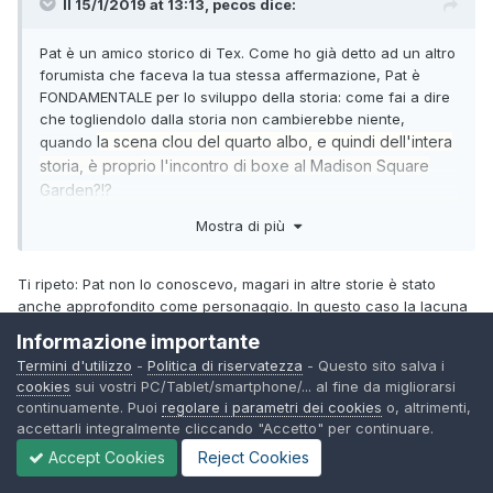
Il 15/1/2019 at 13:13,
pecos
dice:
Pat è un amico storico di Tex. Come ho già detto ad un altro
forumista che faceva la tua stessa affermazione, Pat è
FONDAMENTALE per lo sviluppo della storia: come fai a dire
che togliendolo dalla storia non cambierebbe niente,
la scena clou del quarto albo, e quindi dell'intera
quando
storia, è proprio l'incontro di boxe al Madison Square
Garden?!?
Mostra di più
In che momenti è buonista questa storia? Puoi essere più
specifico?
Ti ripeto: Pat non lo conoscevo, magari in altre storie è stato
anche approfondito come personaggio. In questo caso la lacuna
è la mia.
Informazione importante
Fondamentale il suo utilizzo non mi sembra e lo scontro di Box
Termini d'utilizzo
-
Politica di riservatezza
- Questo sito salva i
non capisco come potrebbe essere il fulcro di tutta la vicenda. Se
cookies
sui vostri PC/Tablet/smartphone/... al fine da migliorarsi
hai la pazienza di spiegarmi mi fai una cortesia.
continuamente. Puoi
regolare i parametri dei cookies
o, altrimenti,
accettarli integralmente cliccando "Accetto" per continuare.
I momenti buonisti? I primi due che mi vengono in mente: il finale,
Accept Cookies
Reject Cookies
la scena in cui scagnozzi della gang cinese cercano di uccidere
Tex che cade alla fine in una botola nascosta e che in trappola e