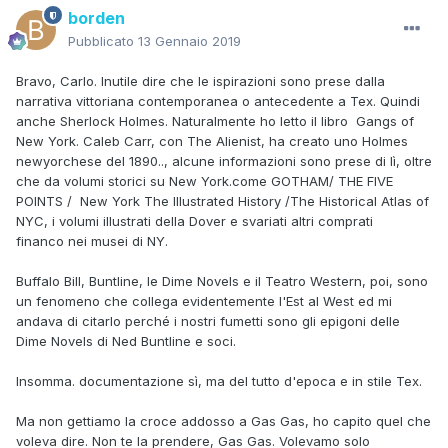
borden
Pubblicato
13 Gennaio 2019
Bravo, Carlo. Inutile dire che le ispirazioni sono prese dalla
narrativa vittoriana contemporanea o antecedente a Tex. Quindi
anche Sherlock Holmes. Naturalmente ho letto il libro Gangs of
New York. Caleb Carr, con The Alienist, ha creato uno Holmes
newyorchese del 1890.., alcune informazioni sono prese di lì, oltre
che da volumi storici su New York.come GOTHAM/ THE FIVE
POINTS / New York The Illustrated History /The Historical Atlas of
NYC, i volumi illustrati della Dover e svariati altri comprati
financo nei musei di NY.
Buffalo Bill, Buntline, le Dime Novels e il Teatro Western, poi, sono
un fenomeno che collega evidentemente l'Est al West ed mi
andava di citarlo perché i nostri fumetti sono gli epigoni delle
Dime Novels di Ned Buntline e soci.
Insomma. documentazione sì, ma del tutto d'epoca e in stile Tex.
Ma non gettiamo la croce addosso a Gas Gas, ho capito quel che
voleva dire. Non te la prendere, Gas Gas. Volevamo solo