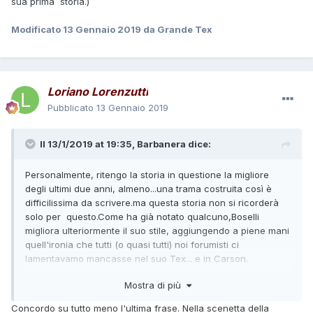
sua prima storia.)
Modificato
13 Gennaio 2019
da Grande Tex
Loriano Lorenzutti
Pubblicato
13 Gennaio 2019
Il 13/1/2019 at 19:35,
Barbanera
dice:
Personalmente, ritengo la storia in questione la migliore
degli ultimi due anni, almeno...una trama costruita così è
difficilissima da scrivere.ma questa storia non si ricorderà
solo per questo.Come ha già notato qualcuno,Boselli
migliora ulteriormente il suo stile, aggiungendo a piene mani
quell'ironia che tutti (o quasi tutti) noi forumisti ci
lamentavamo mancasse nel suo Tex... e in Carson.
Quell'ironia presente in Glb,che finora solo il miglior Nizzi
Mostra di più
era riuscito a trasmettere a Carson, rendendolo una
magnifica spalla(e pazienza se il buon Monni mi accuserà
Concordo su tutto meno l'ultima frase. Nella scenetta della