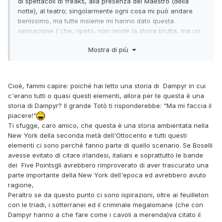
di spettacoli di freaks, alla presenza del Maestro (della
notte), al teatro; singolarmente ogni cosa mi può andare
benissimo, ma tutte insieme mi hanno dato questa
sensazione ( che, ripeto, non rende la storia brutta, ma un
po' atipica).
Mostra di più
Cioè, fammi capire: poiché hai letto una storia di Dampyr in cui
c'erano tutti o quasi questi elementi, allora per te questa è una
storia di Dampyr? Il grande Totò ti risponderebbe: "Ma mi faccia il
piacere!"
Ti sfugge, caro amico, che questa è una storia ambientata nella
New York della seconda metà dell'Ottocento e tutti questi
elementi ci sono perché fanno parte di quello scenario. Se Boselli
avesse evitato di citare irlandesi, italiani e soprattutto le bande
dei Five Pointsgli avrebbero rimproverato di aver trascurato una
parte importante della New York dell'epoca ed avrebbero avuto
ragione,
Peraltro se da questo punto ci sono ispirazioni, oltre ai feuilleton
con le triadi, i sotterranei ed il criminale megalomane (che con
Dampyr hanno a che fare come i cavoli a merenda)va citato il