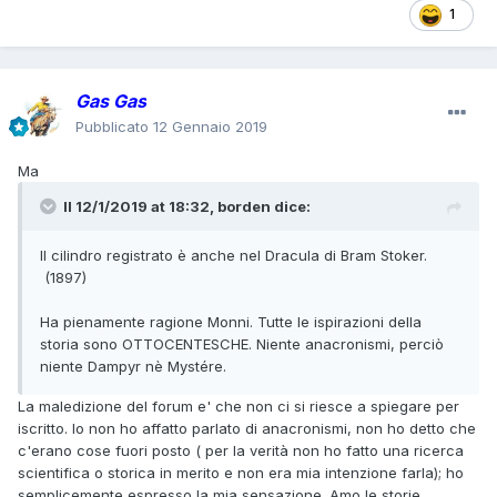
1
Gas Gas
Pubblicato
12 Gennaio 2019
Ma
Il 12/1/2019 at 18:32,
borden
dice:
Il cilindro registrato è anche nel Dracula di Bram Stoker.
(1897)
Ha pienamente ragione Monni. Tutte le ispirazioni della
storia sono OTTOCENTESCHE. Niente anacronismi, perciò
niente Dampyr nè Mystére.
La maledizione del forum e' che non ci si riesce a spiegare per
iscritto. Io non ho affatto parlato di anacronismi, non ho detto che
c'erano cose fuori posto ( per la verità non ho fatto una ricerca
scientifica o storica in merito e non era mia intenzione farla); ho
semplicemente espresso la mia sensazione. Amo le storie