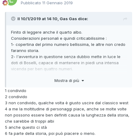
Pubblicato
11 Gennaio 2019
Il 10/1/2019 at 14:10,
Gas Gas
dice:
Finito di leggere anche il quarto albo.
Considerazioni personali e quindi criticabilissime
:
1- copertina del primo numero bellissima, le altre non credo
faranno storia.
2- l'avventura in questione senza dubbio mette in luce le
doti di Boselli, capace di mantenere in piedi una intensa
vicenda per ben quattro numeri.
3- personalmente amo il west classico e quindi la location
Mostra di più
scelta non incontra di certo i miei gusti.
4- come di consueto Boselli imbastisce una trama che
1 condivido
prevede una moltitudine di personaggi tra cui troviamo
2 condivido
anche Tex e Carson.
3 non condivido, qualche volta è giusto uscire dal classico west
5- facendo suo un principio Machiavellico, Tex si allea
4 a me la moltitudine di personaggi piace, anche se molte volte
serenamente con bande di criminali pur di sconfiggere il
non possono essere ben definiti causa la lunghezza della storia,
nemico comune.
che sarebbe di troppi albi
6- discutibile la scelta di far recitare i nostri a teatro e la
5 anche questo ci stà
sparatoria successiva tra il pubblico.
6 fa parte della storia, poi può piacere o meno.
7- non ho capito come possa morire un attore se i nostri