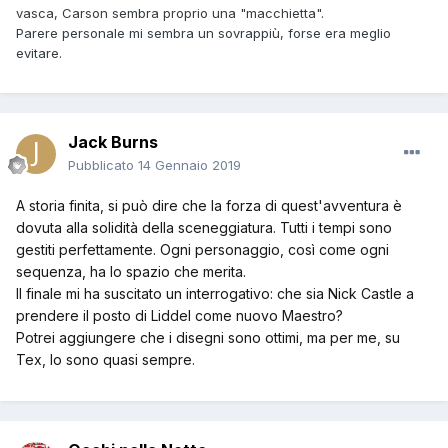
di essere un Nizziano
).il risultato è eccellente,dal momento
vasca, Carson sembra proprio una "macchietta".
che il Carson di Boselli non diventa nemmeno per un
Parere personale mi sembra un sovrappiù, forse era meglio
secondo una "macchietta".
evitare.
Jack Burns
Pubblicato
14 Gennaio 2019
A storia finita, si può dire che la forza di quest'avventura è
dovuta alla solidità della sceneggiatura. Tutti i tempi sono
gestiti perfettamente. Ogni personaggio, così come ogni
sequenza, ha lo spazio che merita.
Il finale mi ha suscitato un interrogativo: che sia Nick Castle a
prendere il posto di Liddel come nuovo Maestro?
Potrei aggiungere che i disegni sono ottimi, ma per me, su
Tex, lo sono quasi sempre.