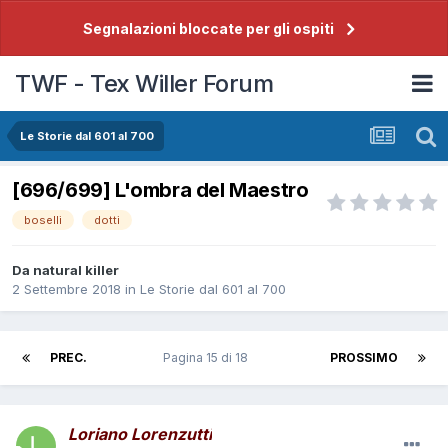
Segnalazioni bloccate per gli ospiti
TWF - Tex Willer Forum
Le Storie dal 601 al 700
[696/699] L'ombra del Maestro
boselli
dotti
Da
natural killer
2 Settembre 2018
in
Le Storie dal 601 al 700
PREC.
Pagina 15 di 18
PROSSIMO
Loriano Lorenzutti