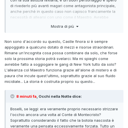
con la sua astuzia texiana, è un buon personaggio e spero
di rivederlo più avanti magari come antagonista principale,
anche perchè in questo caso non capisco francamente la
necessità di allearsi con uno come il Maestro. Avrebbe
potuto ottenere più o meno gli stessi risultati (se si intende il
Mostra di più
soggiogare le gang di NY perchè altri obbiettivi francamente
mi sono sfuggiti) anche da solo.
Non sono d'accordo su questo, Castle finora si è sempre
appoggiato a qualcuno dotato di mezzi e risorse straordinari.
Rimane un'incognita cosa possa combinare da solo, che forse
solo la prossima storia potrà svelarci. Ma mi spieghi come
avrebbe fatto a soggiogare le gang di New York tutto da solo?
L'alleanza col Maestro funziona grazie all'alone di mistero e di
paura che incute quest'ultimo, soprattutto grazie al suo fluido
micidiale... La storia è costruita proprio su questo...
8 minuti fa
, Occhi nella Notte dice:
Boselli, se leggi: era veramente proprio necessario strizzare
l'occhio ancora una volta al Conte di Montecristo?
Soprattutto considerando il fatto che la botola nascosta è
veramente una pensata eccessivamente forzata. Tutto un