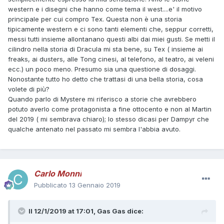
western e i disegni che hanno come tema il west....e' il motivo
principale per cui compro Tex. Questa non è una storia
tipicamente western e ci sono tanti elementi che, seppur corretti,
messi tutti insieme allontanano questi albi dai miei gusti. Se metti il
cilindro nella storia di Dracula mi sta bene, su Tex ( insieme ai
freaks, ai dusters, alle Tong cinesi, al telefono, al teatro, ai veleni
ecc.) un poco meno. Presumo sia una questione di dosaggi.
Nonostante tutto ho detto che trattasi di una bella storia, cosa
volete di più?
Quando parlo di Mystere mi riferisco a storie che avrebbero
potuto averlo come protagonista a fine ottocento e non al Martin
del 2019 ( mi sembrava chiaro); lo stesso dicasi per Dampyr che
qualche antenato nel passato mi sembra l'abbia avuto.
Carlo Monni
Pubblicato
13 Gennaio 2019
Il 12/1/2019 at 17:01,
Gas Gas
dice: