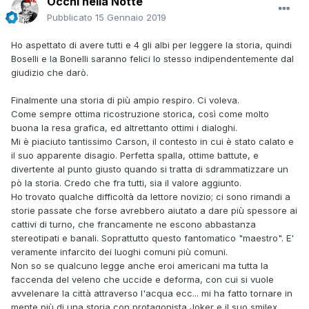
Occhi nella Notte
Pubblicato
15 Gennaio 2019
Ho aspettato di avere tutti e 4 gli albi per leggere la storia, quindi
Boselli e la Bonelli saranno felici lo stesso indipendentemente dal
giudizio che darò.
Finalmente una storia di più ampio respiro. Ci voleva.
Come sempre ottima ricostruzione storica, così come molto
buona la resa grafica, ed altrettanto ottimi i dialoghi.
Mi è piaciuto tantissimo Carson, il contesto in cui è stato calato e
il suo apparente disagio. Perfetta spalla, ottime battute, e
divertente al punto giusto quando si tratta di sdrammatizzare un
pò la storia. Credo che fra tutti, sia il valore aggiunto.
Ho trovato qualche difficoltà da lettore novizio; ci sono rimandi a
storie passate che forse avrebbero aiutato a dare più spessore ai
cattivi di turno, che francamente ne escono abbastanza
stereotipati e banali. Soprattutto questo fantomatico "maestro". E'
veramente infarcito dei luoghi comuni più comuni.
Non so se qualcuno legge anche eroi americani ma tutta la
faccenda del veleno che uccide e deforma, con cui si vuole
avvelenare la città attraverso l'acqua ecc... mi ha fatto tornare in
mente più di una storia con protagonista Joker e il suo smilex.