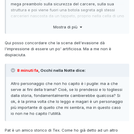
mega preambolo sulla sicurezza del carcere, sulla sua
struttura e poi viene fuori una botola segreta agli stessi
carcerieri nascosta da un tappeto, proprio nella cella di uno
dei più pericolosi criminali? Dai su... si poteva pensare a
Mostra di più
qualcosa di meglio.
Qui posso concordare che la scena dell'evasione dà
l'impressione di essere un po' artificiosa. Ma a me non è
dispiaciuta.
8 minuti fa
, Occhi nella Notte dice:
Altro personaggio che non ho capito è i pugile: ma a che
serve ai fini della trama? Cioè, se lo prendessi e lo togliessi
dalla storia, fondamentalmente cambierebbe qualcosa? Si
ok, è la prima volta che lo leggo e magari è un personaggio
più importante di quello che mi sembra, ma in questo caso
io non ne ho capito l'utilità.
Pat è un amico storico di Tex. Come ho già detto ad un altro