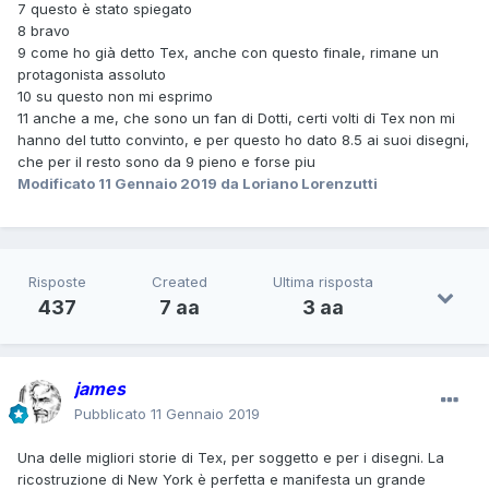
7 questo è stato spiegato
eroi sapevano quali fossero le pistole caricate a salve e
8 bravo
liquidare il tutto seguendo il principio che the show must go
9 come ho già detto Tex, anche con questo finale, rimane un
on.
protagonista assoluto
8 - errore di battitura a pag. 58 del quarto albo, ultima
10 su questo non mi esprimo
vignetta: " non c'eraro"
11 anche a me, che sono un fan di Dotti, certi volti di Tex non mi
9 - finale scoppiettante e con varie sfaccettature in cui i
hanno del tutto convinto, e per questo ho dato 8.5 ai suoi disegni,
nostri alla fine sono determinanti ma non troppo.
che per il resto sono da 9 pieno e forse piu
10- mi ha sorpreso come Tex, nel primo albo, colto dal
Modificato
11 Gennaio 2019
da Loriano Lorenzutti
dubbio non abbia sparato sulla corda che ha dato la morte
ad un innocente.
11- per quanto riguarda i disegni, Dotti ha fatto sicuramene
un ottimo lavoro anche se il suo Tex con il naso piatto non
mi convince.
Risposte
Created
Ultima risposta
in conclusione non si può certo dire che si tratti di una
437
7 aa
3 aa
brutta storia, tutt'altro, ma andando avanti con la lettura
spesso mi trovavo tra le pagine di Martin Mystere o di
Dampyr. Spero non me ne vogliate per queste mie "
james
critiche".
Pubblicato
11 Gennaio 2019
Una delle migliori storie di Tex, per soggetto e per i disegni. La
ricostruzione di New York è perfetta e manifesta un grande