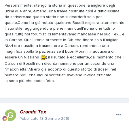
Personalmente, ritengo la storia in questione la migliore degli
ultimi due anni, almeno...una trama costruita così è difficilissima
da scrivere.ma questa storia non si ricorderà solo per
questo.Come ha già notato qualcuno,Boselli migliora ulteriormente
il suo stile, aggiungendo a piene mani quell'ironia che tutti (o
quasi tutti) noi forumisti ci lamentavamo mancasse nel suo Tex... e
in Carson. Quell'ironia presente in Glb,che finora solo il miglior
Nizzi era riuscito a trasmettere a Carson, rendendolo una
magnifica spalla(e pazienza se il buon Monni mi accuserà di
essere un Nizziano
).il risultato è eccellente,dal momento che il
Carson di Boselli non diventa nemmeno per un secondo una
"macchietta".Mi ero già accorto di questo sforzo di Boselli nel
numero 695, che alcuni scriteriati avevano invece criticato...
Io sono più che soddisfatto.
Grande Tex
Pubblicato
13 Gennaio 2019