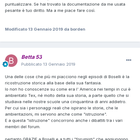
puntualizzare. Se hai trovato la documentazione da me usata
pesante è tuo diritto. Ma a me piace fare così.
Modificato
13 Gennaio 2019
da borden
Betta 53
Pubblicato
13 Gennaio 2019
Una delle cose che più mi piacciono negli episodi di Boselli è la
ricostruzione storica alla base della sua fantasia.
Io non ho conoscenze su come era l' America nei tempi in cui è
ambientato Tex, né molto della sua storia, a parte quello che si
studiava nelle nostre scuole una cinquantina di anni addietro.
Per cui sia i personaggi reali che ispirano le storie, che le
ambientazioni, mi servono anche come "istruzione".
E a questa "istruzione" concorrono anche i dibattiti tra i vari
membri del forum.
pertanto GRAZIE a Boselli e a tutti i "forumisti" che aggiungono