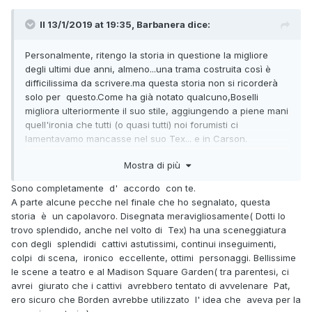
Il 13/1/2019 at 19:35,
Barbanera
dice:
Personalmente, ritengo la storia in questione la migliore
degli ultimi due anni, almeno...una trama costruita così è
difficilissima da scrivere.ma questa storia non si ricorderà
solo per questo.Come ha già notato qualcuno,Boselli
migliora ulteriormente il suo stile, aggiungendo a piene mani
quell'ironia che tutti (o quasi tutti) noi forumisti ci
lamentavamo mancasse nel suo Tex... e in Carson.
Quell'ironia presente in Glb,che finora solo il miglior Nizzi
Mostra di più
era riuscito a trasmettere a Carson, rendendolo una
magnifica spalla(e pazienza se il buon Monni mi accuserà
Sono completamente d' accordo con te.
di essere un Nizziano
).il risultato è eccellente,dal momento
A parte alcune pecche nel finale che ho segnalato, questa
che il Carson di Boselli non diventa nemmeno per un
storia è un capolavoro. Disegnata meravigliosamente( Dotti lo
secondo una "macchietta".Mi ero già accorto di questo
trovo splendido, anche nel volto di Tex) ha una sceneggiatura
sforzo di Boselli nel numero 695, che alcuni scriteriati
con degli splendidi cattivi astutissimi, continui inseguimenti,
avevano invece criticato...
colpi di scena, ironico eccellente, ottimi personaggi. Bellissime
Io sono più che soddisfatto.
le scene a teatro e al Madison Square Garden( tra parentesi, ci
avrei giurato che i cattivi avrebbero tentato di avvelenare Pat,
ero sicuro che Borden avrebbe utilizzato l' idea che aveva per la