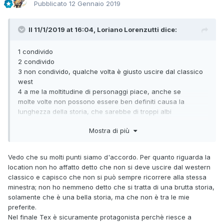
Pubblicato
12 Gennaio 2019
Il 11/1/2019 at 16:04,
Loriano Lorenzutti
dice:
1 condivido
2 condivido
3 non condivido, qualche volta è giusto uscire dal classico
west
4 a me la moltitudine di personaggi piace, anche se
molte volte non possono essere ben definiti causa la
lunghezza della storia, che sarebbe di troppi albi
5 anche questo ci stà
Mostra di più
6 fa parte della storia, poi può piacere o meno.
7 questo è stato spiegato
8 bravo
Vedo che su molti punti siamo d'accordo. Per quanto riguarda la
9 come ho già detto Tex, anche con questo finale, rimane
location non ho affatto detto che non si deve uscire dal western
un protagonista assoluto
classico e capisco che non si può sempre ricorrere alla stessa
10 su questo non mi esprimo
minestra; non ho nemmeno detto che si tratta di una brutta storia,
11 anche a me, che sono un fan di Dotti, certi volti di Tex
solamente che è una bella storia, ma che non è tra le mie
non mi hanno del tutto convinto, e per questo ho dato 8.5 ai
preferite.
suoi disegni, che per il resto sono da 9 pieno e forse piu
Nel finale Tex è sicuramente protagonista perchè riesce a