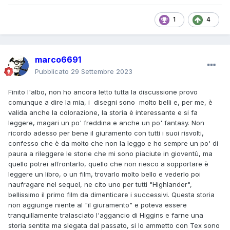
1
4
marco6691
Pubblicato
29 Settembre 2023
Finito l'albo, non ho ancora letto tutta la discussione provo
comunque a dire la mia, i disegni sono molto belli e, per me, è
valida anche la colorazione, la storia è interessante e si fa
leggere, magari un po' freddina e anche un po' fantasy. Non
ricordo adesso per bene il giuramento con tutti i suoi risvolti,
confesso che è da molto che non la leggo e ho sempre un po' di
paura a rileggere le storie che mi sono piaciute in gioventù, ma
quello potrei affrontarlo, quello che non riesco a sopportare è
leggere un libro, o un film, trovarlo molto bello e vederlo poi
naufragare nel sequel, ne cito uno per tutti "Highlander",
bellissimo il primo film da dimenticare i successivi. Questa storia
non aggiunge niente al "il giuramento" e poteva essere
tranquillamente tralasciato l'aggancio di Higgins e farne una
storia sentita ma slegata dal passato, si lo ammetto con Tex sono