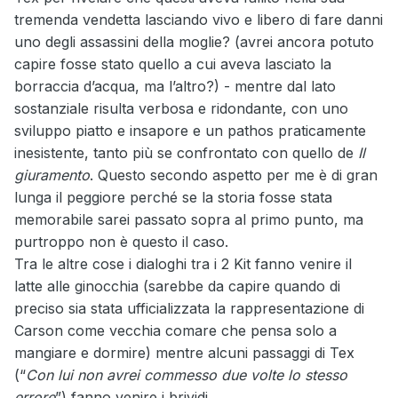
tremenda vendetta lasciando vivo e libero di fare danni
uno degli assassini della moglie? (avrei ancora potuto
capire fosse stato quello a cui aveva lasciato la
borraccia d’acqua, ma l’altro?) - mentre dal lato
sostanziale risulta verbosa e ridondante, con uno
sviluppo piatto e insapore e un pathos praticamente
inesistente, tanto più se confrontato con quello de
Il
giuramento
. Questo secondo aspetto per me è di gran
lunga il peggiore perché se la storia fosse stata
memorabile sarei passato sopra al primo punto, ma
purtroppo non è questo il caso.
Tra le altre cose i dialoghi tra i 2 Kit fanno venire il
latte alle ginocchia (sarebbe da capire quando di
preciso sia stata ufficializzata la rappresentazione di
Carson come vecchia comare che pensa solo a
mangiare e dormire) mentre alcuni passaggi di Tex
(“
Con lui non avrei commesso due volte lo stesso
errore
”) fanno venire i brividi.