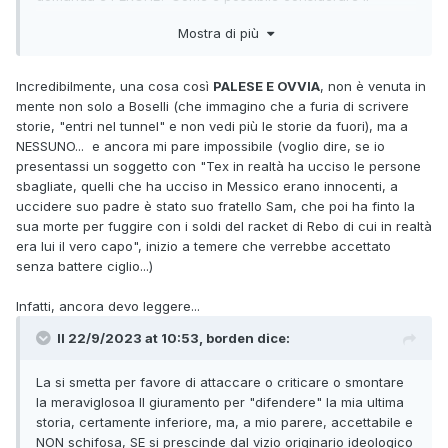
soggetto di questo albo come un omaggio al mito
Mostra di più
settantennale di Tex?
Incredibilmente, una cosa così
PALESE E OVVIA
, non è venuta in
mente non solo a Boselli (che immagino che a furia di scrivere
storie, "entri nel tunnel" e non vedi più le storie da fuori), ma a
NESSUNO... e ancora mi pare impossibile (voglio dire, se io
presentassi un soggetto con "Tex in realtà ha ucciso le persone
sbagliate, quelli che ha ucciso in Messico erano innocenti, a
uccidere suo padre è stato suo fratello Sam, che poi ha finto la
sua morte per fuggire con i soldi del racket di Rebo di cui in realtà
era lui il vero capo", inizio a temere che verrebbe accettato
senza battere ciglio...)
Infatti, ancora devo leggere...
Il 22/9/2023 at 10:53,
borden
dice:
La si smetta per favore di attaccare o criticare o smontare
la meraviglosoa Il giuramento per "difendere" la mia ultima
storia, certamente inferiore, ma, a mio parere, accettabile e
NON schifosa, SE si prescinde dal vizio originario ideologico