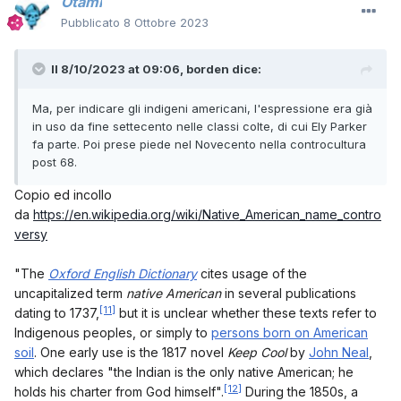
Otami
Pubblicato
8 Ottobre 2023
Il 8/10/2023 at 09:06,
borden
dice:
Ma, per indicare gli indigeni americani, l'espressione era già
in uso da fine settecento nelle classi colte, di cui Ely Parker
fa parte. Poi prese piede nel Novecento nella controcultura
post 68.
Copio ed incollo
da
https://en.wikipedia.org/wiki/Native_American_name_contro
versy
"The
Oxford English Dictionary
cites usage of the
uncapitalized term
native American
in several publications
[11]
dating to 1737,
but it is unclear whether these texts refer to
Indigenous peoples, or simply to
persons born on American
soil
. One early use is the 1817 novel
Keep Cool
by
John Neal
,
which declares "the Indian is the only native American; he
[12]
holds his charter from God himself".
During the 1850s, a