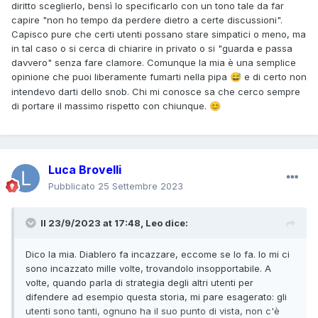
diritto sceglierlo, bensì lo specificarlo con un tono tale da far
Nel frattempo, Parker trova le prove del complotto di
capire "non ho tempo da perdere dietro a certe discussioni".
Kurtzmann e ne ordina l'arresto. Il senatore, vistosi perduto,
Capisco pure che certi utenti possano stare simpatici o meno, ma
si suicida.
in tal caso o si cerca di chiarire in privato o si "guarda e passa
Tex e i pards si congedano dai Cherokee.
davvero" senza fare clamore. Comunque la mia è una semplice
opinione che puoi liberamente fumarti nella pipa
e di certo non
😅
Epilogo con Tex sulla tomba di Lilyth al tramonto.
intendevo darti dello snob. Chi mi conosce sa che cerco sempre
di portare il massimo rispetto con chiunque.
😊
Tex: "Erano tre balordi, Lilyth. Tre balordi come Higgins,
Sherman e Tucker che portarono la morte nella nostra
riserva. Gente pronta a vendere la propria anima in cambio
di denaro. Hanno tutti pagato per le loro colpe e la riserva
Cherokee è salva. Non sono riuscito a salvarti, ma laggiù, in
Luca Brovelli
Oklahoma, vi sono due giovani sposi che possono ancora
Pubblicato
25 Settembre 2023
amarsi e questo riscalda il mio cuore e vorrei che tu fossi
qui con me per vederli vivere.
Il 23/9/2023 at 17:48,
Leo
dice:
Chiusura con Tex in piedi, il cappello calcato sugli occhi e il
volto in ombra per non far vedere gli occhi lucidi.
Dico la mia. Diablero fa incazzare, eccome se lo fa. Io mi ci
In cielo le nubi delineano la figura di Lilyth.
sono incazzato mille volte, trovandolo insopportabile. A
Fine.
volte, quando parla di strategia degli altri utenti per
difendere ad esempio questa storia, mi pare esagerato: gli
Ed è subito Gran Guinigi.
utenti sono tanti, ognuno ha il suo punto di vista, non c'è