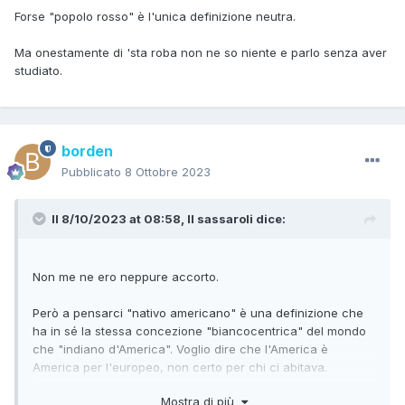
Forse "popolo rosso" è l'unica definizione neutra.
Ma onestamente di 'sta roba non ne so niente e parlo senza aver
studiato.
borden
Pubblicato
8 Ottobre 2023
Il 8/10/2023 at 08:58,
Il sassaroli
dice:
Non me ne ero neppure accorto.
Però a pensarci "nativo americano" è una definizione che
ha in sé la stessa concezione "biancocentrica" del mondo
che "indiano d'America". Voglio dire che l'America è
America per l'europeo, non certo per chi ci abitava.
Mostra di più
Forse "popolo rosso" è l'unica definizione neutra.