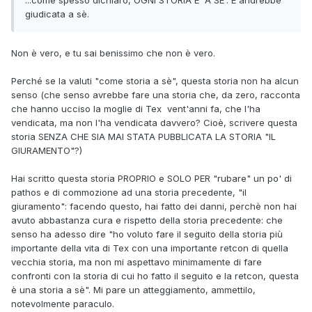
giudicata a sè.
Non è vero, e tu sai benissimo che non è vero.
Perché se la valuti "come storia a sè", questa storia non ha alcun
senso (che senso avrebbe fare una storia che, da zero, racconta
che hanno ucciso la moglie di Tex vent'anni fa, che l'ha
vendicata, ma non l'ha vendicata davvero? Cioè, scrivere questa
storia SENZA CHE SIA MAI STATA PUBBLICATA LA STORIA "IL
GIURAMENTO"?)
Hai scritto questa storia PROPRIO e SOLO PER "rubare" un po' di
pathos e di commozione ad una storia precedente, "il
giuramento": facendo questo, hai fatto dei danni, perchè non hai
avuto abbastanza cura e rispetto della storia precedente: che
senso ha adesso dire "ho voluto fare il seguito della storia più
importante della vita di Tex con una importante retcon di quella
vecchia storia, ma non mi aspettavo minimamente di fare
confronti con la storia di cui ho fatto il seguito e la retcon, questa
è una storia a sè". Mi pare un atteggiamento, ammettilo,
notevolmente paraculo.