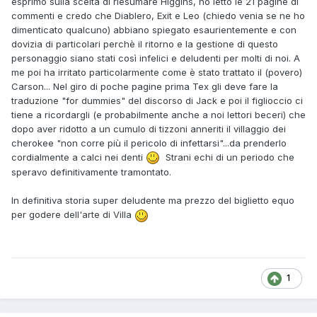
esprimo sulla scelta di riesumare Higgins, ho letto le 21 pagine di
commenti e credo che Diablero, Exit e Leo (chiedo venia se ne ho
dimenticato qualcuno) abbiano spiegato esaurientemente e con
dovizia di particolari perchè il ritorno e la gestione di questo
personaggio siano stati così infelici e deludenti per molti di noi. A
me poi ha irritato particolarmente come è stato trattato il (povero)
Carson... Nel giro di poche pagine prima Tex gli deve fare la
traduzione "for dummies" del discorso di Jack e poi il figlioccio ci
tiene a ricordargli (e probabilmente anche a noi lettori beceri) che
dopo aver ridotto a un cumulo di tizzoni anneriti il villaggio dei
cherokee "non corre più il pericolo di infettarsi"...da prenderlo
cordialmente a calci nei denti
Strani echi di un periodo che
speravo definitivamente tramontato.
In definitiva storia super deludente ma prezzo del biglietto equo
per godere dell'arte di Villa
1