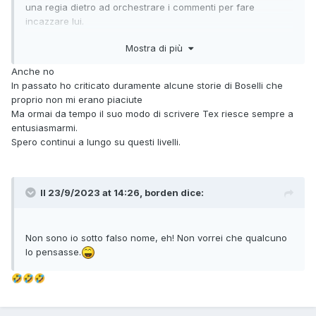
una regia dietro ad orchestrare i commenti per fare
incazzare lui.
Mostra di più
Altre volte esagera con gli epiteti, quando utilizza i termini
"schifo" o "sragionando" (detto peraltro a Ymalpas, che ha
Anche no
incassato da gran signore, evidentemente consapevole
In passato ho criticato duramente alcune storie di Boselli che
delle non cattive intenzioni di Diablero), e non sono
proprio non mi erano piaciute
d'accordo con Ym quando dice:
Ma ormai da tempo il suo modo di scrivere Tex riesce sempre a
entusiasmarmi.
Spero continui a lungo su questi livelli.
Facile o difficile, ci si deve moderare, perché il lavoro degli
autori e le opinioni degli altri forumisti vanno rispettati.
Sono invece più d'accordo quando dice:
Il 23/9/2023 at 14:26,
borden
dice:
Intervento da applausi, che però non deve essere l'alibi per
Non sono io sotto falso nome, eh! Non vorrei che qualcuno
parlare di schifo o mefistronzate (termine non diableriano,
lo pensasse.
quest'ultimo) perché se poi i toni si inacidiscono, ecco che
diventa difficile il lavoro del moderatore, e si spingono altri
🤣
🤣
🤣
utenti, come Dix, a pensare di prendersi vacanze dal forum.
E lo dico con grande stima per Diablero, che però dovrebbe