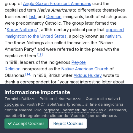
group of
Anglo-Saxon Protestant Americans
used the
capitalized term
Native Americans
to differentiate themselves
from recent
Irish
and
German
immigrants, both of which groups
were predominantly Catholic. The group later formed the
"
Know-Nothings
", a 19th-century political party that
opposed
immigration to the United States
, a policy known as
nativism
.
The Know-Nothings also called themselves the "Native
American Party" and were referred to in the press with the
[13]
capitalized term.
In 1918, leaders of the Indigenous
Peyote
Religion
incorporated as the
Native American Church
of
[14]
Oklahoma.
In 1956, British writer
Aldous Huxley
wrote to
thank a correspondent for "your most interesting letter about
[11]
the Native American churchmen".
Informazione importante
The use of
Native American
or
native American
to refer to
Termini d'utilizzo
-
Politica di riservatezza
- Questo sito salva i
Indigenous peoples who live in the Americas came into
cookies
sui vostri PC/Tablet/smartphone/... al fine da migliorarsi
widespread, common use during the
civil rights era
of the
continuamente. Puoi
regolare i parametri dei cookies
o, altrimenti,
1960s and 1970s. This term was considered to represent
accettarli integralmente cliccando "Accetto" per continuare.
historical fact more accurately (i.e., "Native" cultures predated
Accept Cookies
Reject Cookies
European colonization). In addition, activists also believed it