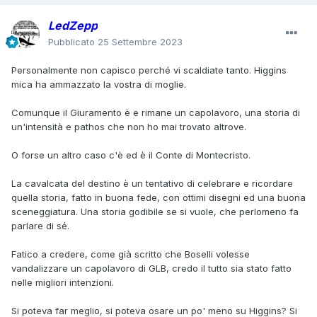
moderarsi in alcune situazioni.
LedZepp
Pubblicato
25 Settembre 2023
Sei evidentemente un troll pagato da Boselli
Personalmente non capisco perché vi scaldiate tanto. Higgins
mica ha ammazzato la vostra di moglie.
Comunque il Giuramento è e rimane un capolavoro, una storia di
un'intensità e pathos che non ho mai trovato altrove.
O forse un altro caso c'è ed è il Conte di Montecristo.
La cavalcata del destino è un tentativo di celebrare e ricordare
quella storia, fatto in buona fede, con ottimi disegni ed una buona
sceneggiatura. Una storia godibile se si vuole, che perlomeno fa
parlare di sé.
Fatico a credere, come già scritto che Boselli volesse
vandalizzare un capolavoro di GLB, credo il tutto sia stato fatto
nelle migliori intenzioni.
Si poteva far meglio, si poteva osare un po' meno su Higgins? Si