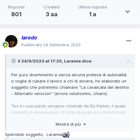
Risposte
Created
Ultima risposta
801
3 aa
1 a
laredo
Pubblicato
24 Settembre 2023
Il 24/9/2023 at 17:25,
Laramie
dice:
Per puro divertimento e senza alcuna pretesa di autorialità
o voglia di rubare il lavoro a chi di dovere, ho elaborato un
soggetto che potremmo chiamare "La cavalcata del destino
- Alternativ verscion" (errore volutissimo, chiaro).
Tex e i suoi pards vengono chiamati da Ely Parker, il quale
sospetta di essere preso di mira da qualcuno intenzionato
ad eliminarlo. Mentre i cinque stanno parlando, un cecchino
Mostra di più
spara e ferisce Parker, ma nella sparatoria che segue il
cecchino rimane ucciso. In lui Parker riconosce un bandito
Splendido soggetto, Laramie
di nome Mark Gabler, uomo alle dipendenze di Steve Rivers,