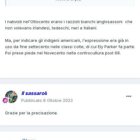
Ma onestamente di 'sta roba non ne so niente e parlo senza
aver studiato.
I nativisti nel'Ottocento erano i razzisti bianchi anglosassoni che
non volevano irlandesi, tedeschi, neri e Italiani.
Ma, per indicare gli indigeni americani, l'espressione era già in
uso da fine settecento nelle classi colte, di cui Ely Parker fa parte.
Poi prese piede nel Novecento nella controcultura post 68.
Il sassaroli
Pubblicato
8 Ottobre 2023
Grazie per la precisazione.