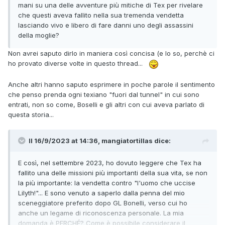
mani su una delle avventure più mitiche di Tex per rivelare
che questi aveva fallito nella sua tremenda vendetta
lasciando vivo e libero di fare danni uno degli assassini
della moglie?
Non avrei saputo dirlo in maniera così concisa (e lo so, perchè ci
ho provato diverse volte in questo thread...
Anche altri hanno saputo esprimere in poche parole il sentimento
che penso prenda ogni texiano "fuori dal tunnel" in cui sono
entrati, non so come, Boselli e gli altri con cui aveva parlato di
questa storia...
Il 16/9/2023 at 14:36,
mangiatortillas
dice:
E così, nel settembre 2023, ho dovuto leggere che Tex ha
fallito una delle missioni più importanti della sua vita, se non
la più importante: la vendetta contro "l'uomo che uccise
Lilyth!"... E sono venuto a saperlo dalla penna del mio
sceneggiatore preferito dopo GL Bonelli, verso cui ho
anche un legame di riconoscenza personale. La mia
domanda è PERCHÉ? Come è possibile considerare il