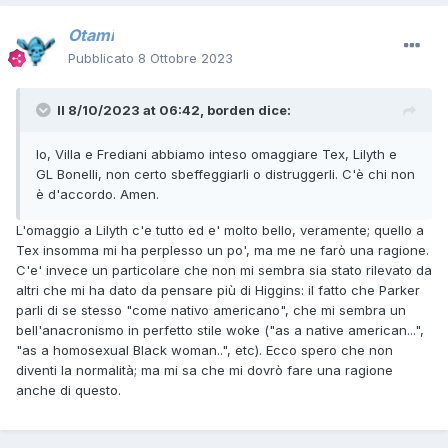
Otami
Pubblicato
8 Ottobre 2023
Il 8/10/2023 at 06:42,
borden
dice:
Io, Villa e Frediani abbiamo inteso omaggiare Tex, Lilyth e
GL Bonelli, non certo sbeffeggiarli o distruggerli. C'è chi non
è d'accordo. Amen.
L'omaggio a Lilyth c'e tutto ed e' molto bello, veramente; quello a
Tex insomma mi ha perplesso un po', ma me ne farò una ragione.
C'e' invece un particolare che non mi sembra sia stato rilevato da
altri che mi ha dato da pensare più di Higgins: il fatto che Parker
parli di se stesso "come nativo americano", che mi sembra un
bell'anacronismo in perfetto stile woke ("as a native american...",
"as a homosexual Black woman..", etc). Ecco spero che non
diventi la normalità; ma mi sa che mi dovrò fare una ragione
anche di questo.