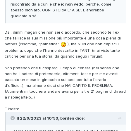
riscontrato da alcuni
e che io non vedo
, perché, come
spesso dichiaro, OGNI STORIA E' A SE'. E andrebbe
giudicata a sè.
Dai, dimmi magari che non sei d'accordo, che secondo te Tex
che fallisce la sua missione più importante è una cosa piena di
pathos (insomma, "pathetica"
), ma NON che non capisci il
problema, dopo che l'hanno descritto in TANTI (mai visto tante
critiche per una tua storia, da quando seguo i forum).
Non pretendo che ti cospargi il capo di cenere (nel senso che
non ho il potere di pretenderlo, altrimenti fosse per me avresti
passato un mese in ginocchio sui ceci per tutto l'orario
d'ufficio...), ma almeno dicci che HAI CAPITO IL PROBLEMA.
(Altrimenti mi toccherà andare avanti per altre 21 pagine di thread
a rispiegartelo...)
E inoltre...
Il 22/9/2023 at 10:53,
borden
dice:
...come spesso dichiaro, OGNI STORIA E' A SE'. E andrebbe