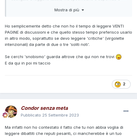
e chi è entrato in contatto con il materiale infetto, brucia le
appare come un gesto un tantino "snob" e poco elegante
coperte e tutti gli averi di chi ha contratto il morbo e manda
Mostra di più
verso chi, per passione, prova gusto a dire la sua e
Kit Willer ad avvisare l'agente indiano.
alimentare i dibattiti in un simile lido.
Nel gruppo dei malati vi è anche la giovane Teh-Ka-Yeh,
moglie di Jack Danuwoa, futuro capo della tribù. Quella
Ho semplicemente detto che non ho il tempo di leggere VENTI
D'altronde si può pure leggere Tex e non frequentare per
situazione colpisce Tex, che in essa rivede ciò che lui ha
PAGINE di discussioni e che quello stesso tempo preferisco usarlo
forza un forum.
vissuto con Lilyth molto tempo prima.
in altro modo, soprattutto se devo leggere 'critiche' (virgolette
Mentre Tiger Jack rimane con i Cherokee a gestire
intenzionali) da parte di due o tre 'soliti noti'.
Mi perdoni Gilas, ma il suo intervento mi ha un po' ricordato
l'emergenza sanitaria, Tex e Carson si lanciano sulle tracce
la brutta "scivolata" di Manfredi quando apostrofò noi
degli uomini che hanno portato le coperte infette. Jack
Se cerchi 'snobismo' guarda altrove che qui non ne trovi
forumisti, come gente che non ha una vita e passa il tempo
Danuwoa vorrebbe unirsi a loro, ma Tex gli dice di rimanere
E da qui in poi mi taccio
a scrivere idiozie sul web.
accanto alla moglie perché, se dovesse accadere il peggio,
in futuro si pentirà di essere stato lontano.
Gli uomini che hanno portato il carico di coperte infette
2
sono tre manigoldi e Tex e Carson li raggiungono al loro
covo dopo un paio di giorni al galoppo. Nello scontro a
fuoco i tre banditi vengono uccisi.
Tex e Carson tornano al villaggio dove ritrovano Kit e Tiger.
Condor senza meta
Nei giorni seguenti, i quattro pards, tutti con le bende sul
Pubblicato
25 Settembre 2023
volto per proteggersi dall'infezione, assistono i malati della
tribù. L'epidemia è stata fermata in tempo: la giovane Teh-
Ma infatti non ho contestato il fatto che tu non abbia voglia di
Ka-Yeh guarisce e le vittime fra i membri della tribù sono
leggere dibattiti che reputi pesanti, ci mancherebbe è un tuo
limitate.