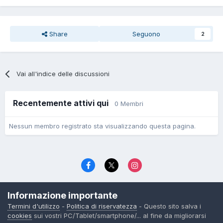
Share
Seguono
2
Vai all'indice delle discussioni
Recentemente attivi qui
0 Membri
Nessun membro registrato sta visualizzando questa pagina.
Lingua
Politica di riservatezza
Contattaci
Cookies
Informazione importante
© TexWillerForum dal 2006
Termini d'utilizzo
-
Politica di riservatezza
- Questo sito salva i
Powered by Invision Community
cookies
sui vostri PC/Tablet/smartphone/... al fine da migliorarsi