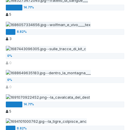
5
3
0
0
5