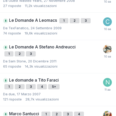
Da
Guest Wasted Years
,
27 Novembre 2008
27
risposte
11,2k
visualizzazioni
Le Domande A Leomacs
1
2
3
Da
TexFanatico
,
24 Settembre 2009
74
risposte
19,6k
visualizzazioni
Le Domande A Stefano Andreucci
1
2
3
Da
Sam Stone
,
20 Dicembre 2011
65
risposte
14,3k
visualizzazioni
Le domande a Tito Faraci
1
2
3
4
5
Da
due
,
17 Marzo 2007
121
risposte
28,7k
visualizzazioni
Marco Santucci
1
2
3
4