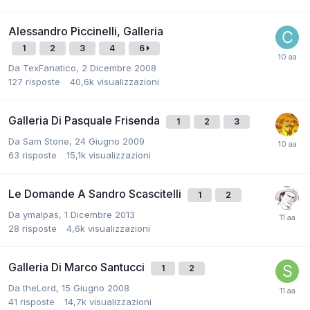
Alessandro Piccinelli, Galleria
1
2
3
4
6
Da
TexFanatico
,
2 Dicembre 2008
127
risposte
40,6k
visualizzazioni
Galleria Di Pasquale Frisenda
1
2
3
Da
Sam Stone
,
24 Giugno 2009
63
risposte
15,1k
visualizzazioni
Le Domande A Sandro Scascitelli
1
2
Da
ymalpas
,
1 Dicembre 2013
28
risposte
4,6k
visualizzazioni
Galleria Di Marco Santucci
1
2
Da
theLord
,
15 Giugno 2008
41
risposte
14,7k
visualizzazioni