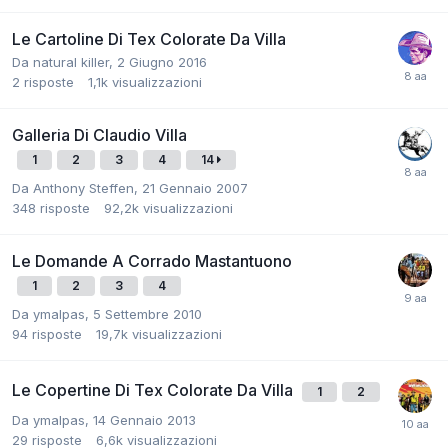
Le Cartoline Di Tex Colorate Da Villa
Da
natural killer
,
2 Giugno 2016
2
risposte
1,1k
visualizzazioni
Galleria Di Claudio Villa
1
2
3
4
14
Da
Anthony Steffen
,
21 Gennaio 2007
348
risposte
92,2k
visualizzazioni
Le Domande A Corrado Mastantuono
1
2
3
4
Da
ymalpas
,
5 Settembre 2010
94
risposte
19,7k
visualizzazioni
Le Copertine Di Tex Colorate Da Villa
1
2
Da
ymalpas
,
14 Gennaio 2013
29
risposte
6,6k
visualizzazioni