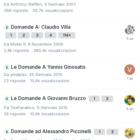
Da
Anthony Steffen
,
9 Gennaio 2007
398
risposte
59,7k
visualizzazioni
Domande A: Claudio Villa
1
2
3
4
114
Da
Mister P
,
8 Novembre 2006
2,8k
risposte
380,4k
visualizzazioni
Le Domande A Yannis Ginosatis
Da
ymalpas
,
26 Gennaio 2010
23
risposte
10,6k
visualizzazioni
Le Domande A Giovanni Bruzzo
1
2
Da
TexFanatico
,
9 Gennaio 2010
26
risposte
10,9k
visualizzazioni
Domande ad Alessandro Piccinelli
1
2